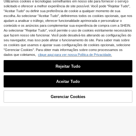
cor lisa com penas e malha, acessó
25 Left
Utilizamos cookies e tecnologias semelhantes em nosso site para fornecer o serviço
rio de cabeça elegante e minimalist
4
solicitado e oferecer a melhor experiência de site possível. Você pode "Rejeitar Tudo",
,63€
a para casamento, atuação em palc
"Aceitar Tudo" ou definir sua preferência de cookie a qualquer momento de sua
o, festa de gala, baile e
escolha. Ao selecionar "Aceitar Tudo", definiremos todos os cookies opcionais, que nos
ajudam a analisar o tráfego, oferecer funcionalidade aprimorada e personalizar o
conteúdo e os anúncios para complementar sua experiência de compra com a SHEIN.
Ao selecionar "Rejeitar Tudo", você permite o uso de cookies estritamente necessários
que fazem nosso site funcionar. Você pode desativá-los alterando as configurações do
seu navegador, mas isso pode afetar o funcionamento do site. Para saber mais sobre
os cookies que usamos e ajustar suas configurações de cookies opcionais, selecione
"Gerenciar Cookies". Para obter mais informações sobre como processamos os
dados que coletamos,
clique aqui para ver nossa Política de Privacidade.
Pente de cabelo com strass e pérol
7
as em metal, inspirado na natureza
,40€
(1 peça), presente para mulheres, a
Rejeitar Tudo
cessório de cabelo para casament
o.
TiaraBloom
Mostrar artigos semelhantes em stock em '
Tamanho Único
'
Veja tudo
Pente de Cabelo Nupcial Floral Azu
Coroa de cabelo luxuosa com crista
Aceitar Tudo
4
l Romântico, Acessório de Cabelo c
Desculpe, este produto está esgotado.
is prateados brilhantes (1 peça), ide
,33€
-1%
4,38€
12 Left
1 peça Coroa Floral de Folha Verde
om Folha de Prata de Cristal e Cont
al para uso diário, casamentos, fest
4
Eucalipto Flor Tiara para Mulheres
33 Left
as, Adequado para Noiva, Dama de
,63€
as, verão, praia, festivais e aniversá
e Raparigas Adereço de Cabeça Flo
5
Gerenciar Cookies
Honra, Casamento, Baile de Másca
ESGOTADO
rios.
,28€
-1%
5,35€
ral Halo Nupcial Acessório para Fot
ras e Ocasiões Formais
ografia Acessórios de Casamento A
dereço Floral Nupcial