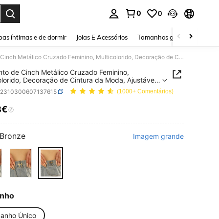
0
0
ar. Press Enter to select.
as íntimas e de dormir
Joias E Acessórios
Tamanhos grandes
Sapa
1pc Cinto de Cinch Metálico Cruzado Feminino, Multicolorido, Decoração de Cintura da Moda, Ajustável para Vestidos e Calças, Acessório Ideal para o Dia a Dia no Verão e Presente para Melhor Amigo
nto de Cinch Metálico Cruzado Feminino,
olorido, Decoração de Cintura da Moda, Ajustável
estidos e Calças, Acessório Ideal para o Dia a Dia
c2310300607137615
(1000+ Comentários)
ão e Presente para Melhor Amigo
8€
ICE AND AVAILABILITY
Bronze
Imagem grande
nho
anho Único