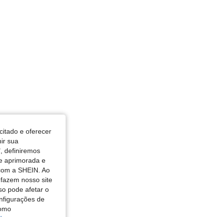
citado e oferecer
nir sua
, definiremos
de aprimorada e
 com a SHEIN. Ao
 fazem nosso site
so pode afetar o
nfigurações de
como