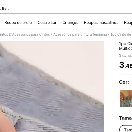
k Belt
and down arrow keys to navigate search Buscas recentes and Pesquisar e Encontr
Roupa de praia
Casa e Lar
Crianças
Roupas masculinas
Roup
intos & Acessórios para Cintos
Acessórios para cintura feminina
/
/
1pc Ci
Multic
para V
SKU: s
no Ver
3
,4
PR
Cor:
Tama
Tam