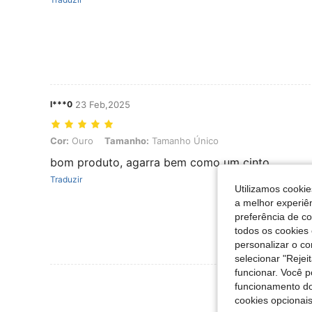
l***0
23 Feb,2025
Cor: Ouro, Tamanho: Tamanho Único
Cor:
Ouro
Tamanho:
Tamanho Único
bom produto, agarra bem como um cinto
Traduzir
Utilizamos cookie
a melhor experiên
preferência de c
todos os cookies 
personalizar o c
selecionar "Rejei
funcionar. Você 
Ver Mais Ava
funcionamento do
cookies opcionai