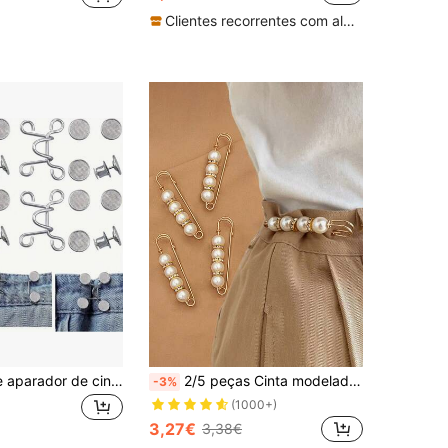
Clientes recorrentes com alta taxa de retorno
4 unidades de aparador de cintura ajustável invisível e fixador de botão, acessórios de roupas de emagrecimento
2/5 peças Cinta modeladora de cintura invisível, antiderrapante e invisível para escola
-3%
(1000+)
3,27€
3,38€