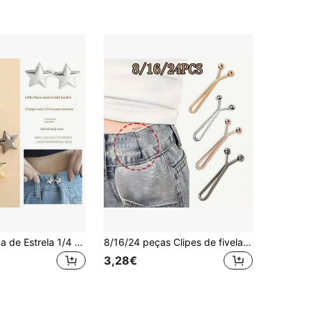
Fivela Pequena de Estrela 1/4 peças, Fivela de Jeans Removível sem Costura - Ferramenta Redutora de Cintura - Ajuste sem Costura para a Cintura - Melhore Facilmente a Cintura
8/16/24 peças Clipes de fivela de cintura invisíveis em forma de U, ajustador de cintura de calças sem furos nem costuras, fixador de punho de perna, modificador de comprimento de manga, clipe de cortina, ajustador de comprimento de roupa, clipe de lenço de cabeça e lenço de seda para mulher, alfinete de lenço de pescoço, clipe em forma de U anti-exposição, adequado para uso diário, roupa, saias, lenços de cabeça e vários casos de utilização
3,28€