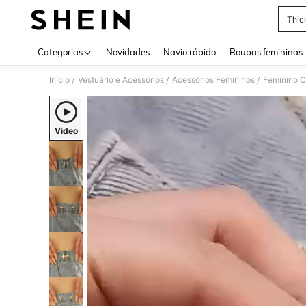
Thic
Use up 
Categorias
Novidades
Navio rápido
Roupas femininas
Início
Vestuário e Acessórios
Acessórios Femininos
Feminino C
/
/
/
Video