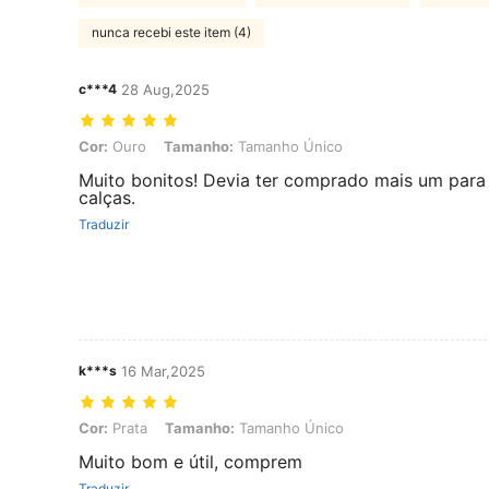
nunca recebi este item (4)
c***4
28 Aug,2025
Cor: Ouro, Tamanho: Tamanho Único
Cor:
Ouro
Tamanho:
Tamanho Único
Muito bonitos! Devia ter comprado mais um para 
calças.
Traduzir
k***s
16 Mar,2025
Cor: Prata, Tamanho: Tamanho Único
Cor:
Prata
Tamanho:
Tamanho Único
Muito bom e útil, comprem
Traduzir