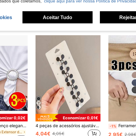
dados que coletamos,
clique aqui para ver nossa Política de Privacida
okies
Aceitar Tudo
Rejeita
omizar 0,02€
Economizar 0,01€
3 peças Clipe de lenço elegante em metal e clipe de acessório - Acessório de moda multifuncional, adequado para decorar lenços, t-shirts e cintos - Perfeito para qualquer ocasião
4 peças de acessórios ajustáveis e removíveis com fivela de cintura, adequados para jeans e calças de cintura larga, uso diário (sem cartão)
Ferramenta de aumento de cintura jeans 3/6 peças, fivela de extensão, fivela elástica de ajuste com botão de expa
-1%
em Extensor de cintura Cintos Femininos e Acessóri
4,04€
4,05€
2,95€
2,98