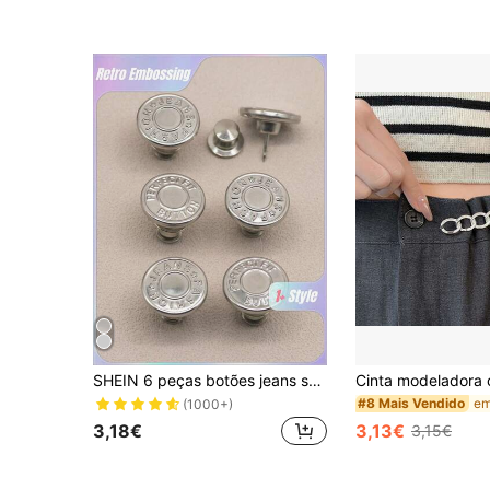
SHEIN 6 peças botões jeans substituição 17 mm sem costura kit de reparo de botões de metal sem pregos botões jeans removíveis substituição combinação dia dos namorados, dia dos namorados casamento, aniversário
#8 Mais Vendido
(1000+)
3,18€
3,13€
3,15€