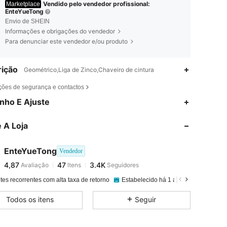
Vendido pelo vendedor profissional:
Marketplace
EnteYueTong
Envio de SHEIN
Informações e obrigações do vendedor
Para denunciar este vendedor e/ou produto
ição
Geométrico,Liga de Zinco,Chaveiro de cintura
ções de segurança e contactos
4,87
47
3.4K
nho E Ajuste
 A Loja
4,87
47
3.4K
EnteYueTong
Vendedor
4,87
47
3.4K
Avaliação
Itens
Seguidores
a***a
pago
1 dia atrás
tes recorrentes com alta taxa de retorno
Estabelecido há 1 ano
99K+ Vendi
4,87
47
3.4K
Todos os itens
Seguir
4,87
47
3.4K