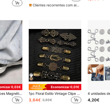
Clientes recorrentes com alta taxa de retorno
omizar 0,03€
Economizar 0,01€
4pcs/3pcs/1pc Clipes Magnéticos Ajustáveis para Calças e Mangas - Material de Liga Durável, Clipes de Punho Desmontáveis, Adequados para Calças e T-Shirts, Clipes Magnéticos para Bainha, Encurtar o Comprimento das Calças Sem Costura, Fecho Magnético Forte
1pc Floral Estilo Vintage Clipe de Suéter - Elegante Clipe de Cardigan de Metal para Decoração de Vestido
3,64€
4,20€
3,65€