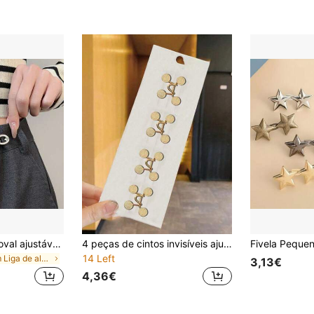
Cinta modeladora oval ajustável de 1 peça com fivela removível, ideal para uso diário.
4 peças de cintos invisíveis ajustáveis para apertar a cintura e fechos de botão, acessórios de vestuário para perda de peso (cartão não incluído)
14 Left
em Liga de alumínio Cintos Femininos e Acessórios
3,13€
4,36€