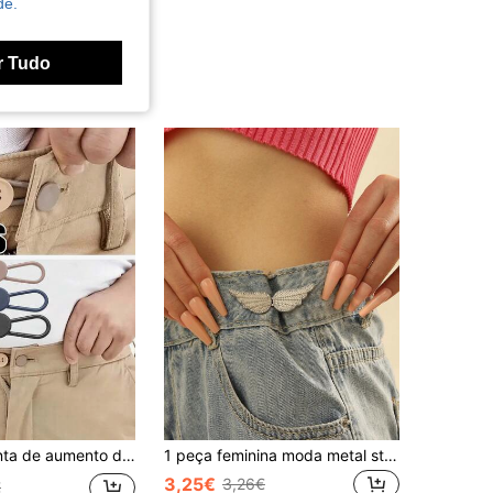
de.
r Tudo
nsão de cintura, removível, aumento de cintura sem fivela de costura, adequada para jeans, calças, fivela justa jeans removível sem costura, extensor de cós ajustável para homens e mulheres, botão de ajuste confortável
1 peça feminina moda metal strass asa decorativa ajustável cinto cincher, adequado para vestidos, calças, uso diário casual, ótimo presente de Natal
3,25€
3,26€
€