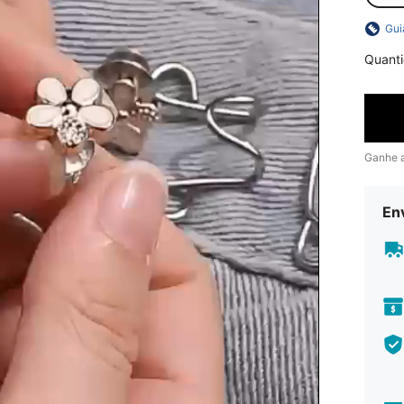
Gui
Quant
Ganhe 
En