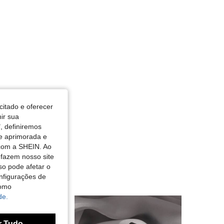
citado e oferecer
nir sua
, definiremos
de aprimorada e
 com a SHEIN. Ao
 fazem nosso site
so pode afetar o
nfigurações de
como
de.
r Tudo