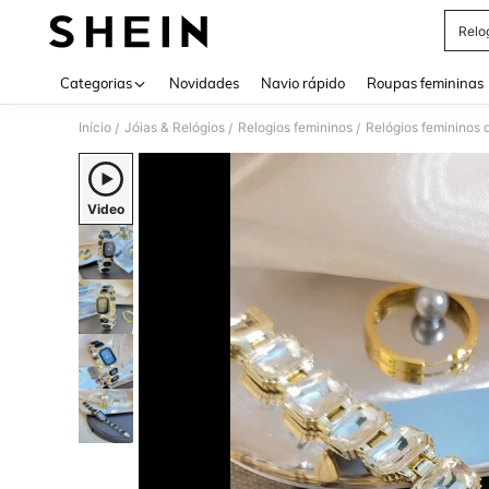
Relo
Use up 
Categorias
Novidades
Navio rápido
Roupas femininas
Início
Jóias & Relógios
Relogios femininos
Relógios femininos 
/
/
/
Video