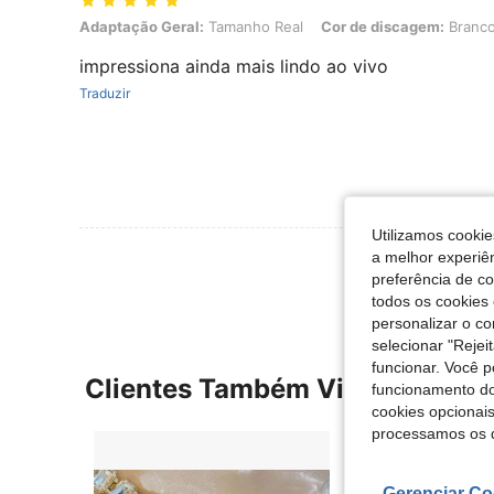
Adaptação Geral: Tamanho Real, Cor de discagem: Branco
Adaptação Geral:
Tamanho Real
Cor de discagem:
Branc
impressiona ainda mais lindo ao vivo
Traduzir
Utilizamos cookie
Ver Mais Ava
a melhor experiên
preferência de c
todos os cookies 
personalizar o c
selecionar "Rejei
funcionar. Você 
Clientes Também Visitaram
funcionamento do
cookies opcionai
processamos os 
Gerenciar Co