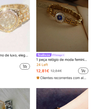
Relógio feminino de luxo, elegante e moderno, com pulseira de aço e mecanismo redondo cravejado de diamantes. Ideal para festas, celebrações, casamentos, volta às aulas e uso diário. O presente perfeito para mulheres.
#Vintage
1 peça relógio de moda feminino vintage quadrado dourado com strass e zircônias, pulseira de aço inoxidável, adequado para uso diário, festas, reuniões e eventos - inclui ferramenta de ajuste
24 Left
12,81€
12,84€
Clientes recorrentes com alta taxa de retorno