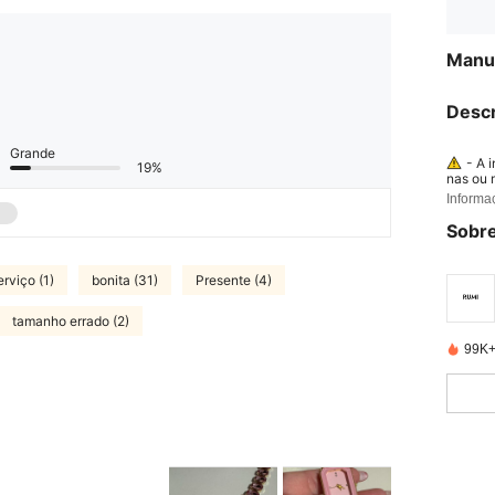
Manua
Descr
Grande
- A 
19%
nas ou 
oras. -
Informa
er part
pilhas 
Sobre
o compa
erviço (1)
bonita (31)
Presente (4)
tamanho errado (2)
99K+