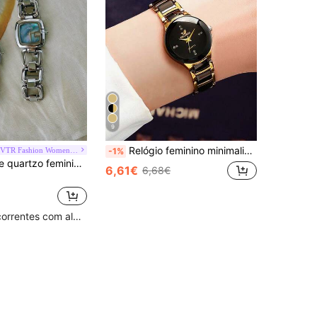
9
Relógio feminino minimalista e moderno, multifuncional, redondo, em aço inoxidável, com mecanismo de quartzo. Ideal para festivais, festas e uso diário. Ótima opção de presente para mulheres.
LSVTR Fashion Women's Watch Store
-1%
1pc Relógio de quartzo feminino elegante e moderno, pulseira de aço inoxidável prateado, decoração com strass, mostrador de madrepérola, design oco, adequado para uso casual, festa, presente
6,61€
6,68€
Clientes recorrentes com alta taxa de retorno