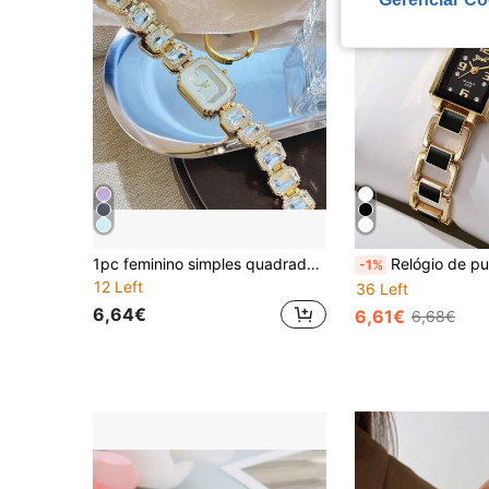
1pc feminino simples quadrado mostrador cristal relógio de quartzo, escala de diamante glitter banda, elegante para festa
Relógio de pulso feminino clássico de quartzo com pulseira metálica
-1%
12 Left
36 Left
6,64€
6,61€
6,68€