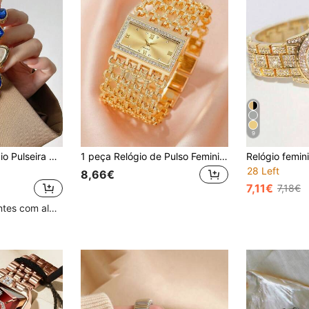
9
1 peça Novo Relógio Pulseira Casual e Fashion para Mulheres, Mostrador Decorado com Cristais, Pulseira com Strass, Estudantes Voltando à Escola
1 peça Relógio de Pulso Feminino de Quartzo Dourado de Luxo Vazado, Mostrador Quadrado com Strass e Pulseira Larga de Metal Vazado, Vintage Requintado Brilhante e Chamativo, Acessório Feminino Leve Elegante de Luxo, Adequado como Presente de Formatura, Aniversário e Dia dos Namorados para Mulheres, Realça o Temperamento Nobre no Uso Diário
28 Left
8,66€
7,11€
7,18€
Clientes recorrentes com alta taxa de retorno