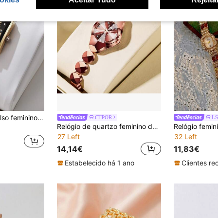
 e mostrador quadrado, design minimalista, não inclui caixa
CTPOR
Relógio de quartzo feminino de luxo e moda, pulseira em aço inoxidável ouro rosa, à prova de água, mostrador pequeno, índice de diamante, luminoso, presente de aniversário para esposa, casais, casal
27 Left
32 Left
14,14€
11,83€
Estabelecido há 1 ano