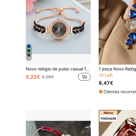
7
Novo relógio de pulso casual feminino da moda, mostrador pequeno redondo fofo com cristal, pulseira de folhas e penas, relógio de quartzo de liga, presente para mulheres
12 Left
5,23€
5,28€
8,47€