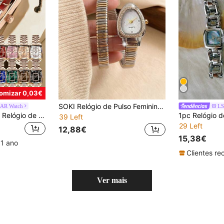
omizar 0,03€
SOKI Relógio de Pulso Feminino com Pulseira de Serpente, Relógio de Quartzo Popular para Mulher, Adequado para Uso Diário, Presente de Aniversário, Excelente Opção de Presente
AR Watch
POEDAGAR 1 peça Relógio de Senhora Elegante em Aço Inoxidável Rose Gold com Data e Quartzo, Relógio Luminoso à Prova de Água, Adequado para Ocasiões de Negócios, Presente para Mulher
39 Left
29 Left
12,88€
15,38€
 1 ano
Ver mais