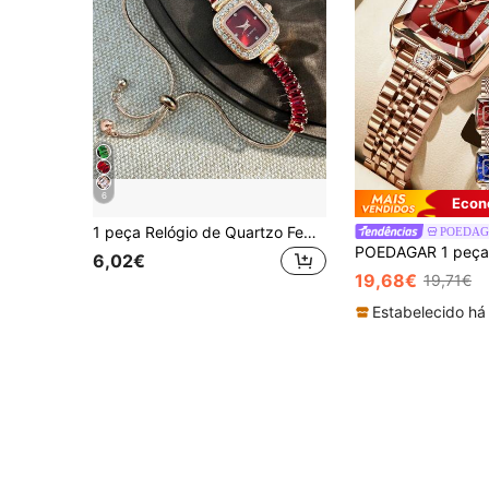
6
Econ
1 peça Relógio de Quartzo Feminino com Pulseira Ajustável Lisa com Zircónia Incrustada, Caixa Quadrada em Liga e Mostrador com Strass
POEDAG
6,02€
19,68€
19,71€
Estabelecido há