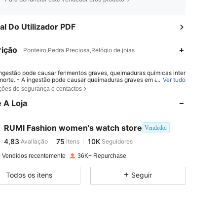
l Do Utilizador PDF
ição
Ponteiro,Pedra Preciosa,Relógio de joias
ingestão pode causar ferimentos graves, queimaduras químicas inter
4,83
75
10K
morte. - A ingestão pode causar queimaduras graves em apenas 2 h
...
Ver tudo
 Se houver suspeita de ingestão ou inserção de uma pilha em qualqu
ções de segurança e contactos
e do corpo, procure atendimento médico imediatamente. - Mantenha
novas e usadas longe do alcance de crianças. - Certifique-se de que
 A Loja
4,83
75
10K
rtimento da pilha esteja sempre bem fechado.
RUMI Fashion women's watch store
Vendedor
4,83
75
10K
Avaliação
Itens
Seguidores
j***5
pago
1 dia atrás
 Vendidos recentemente
36K+ Repurchase
4,83
75
10K
Todos os itens
Seguir
4,83
75
10K