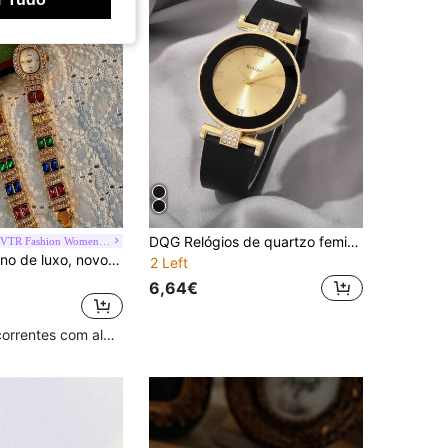
DQG Relógios de quartzo femininos
LSVTR Fashion Women's Watch Store
Relógio feminino de luxo, novo, com design vintage elegante e sofisticado, cravejado com pedras preciosas e cristais coloridos, mostrador oval com imitação de pérola, resistente à água até 30 metros, ideal para uso diário, festas, férias e passeios.
2 Left
6,64€
Clientes recorrentes com alta taxa de retorno