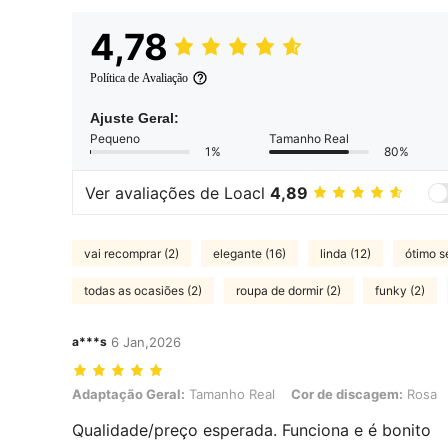
4,78
Política de Avaliação
Ajuste Geral:
Pequeno
Tamanho Real
1%
80%
Ver avaliações de Loacl
4,89
vai recomprar (2)
elegante (16)
linda (12)
ótimo s
todas as ocasiões (2)
roupa de dormir (2)
funky (2)
a***s
6 Jan,2026
Adaptação Geral: Tamanho Real, Cor de discagem: Rosa
Adaptação Geral:
Tamanho Real
Cor de discagem:
Rosa
Qualidade/preço esperada. Funciona e é bonito