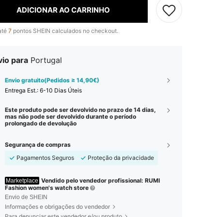
ADICIONAR AO CARRINHO
até
7
pontos SHEIN calculados no checkout.
vio para
Portugal
Envio gratuito(Pedidos ≥ 14,90€)
Entrega Est.:
6-10 Dias Úteis
Este produto pode ser devolvido no prazo de 14 dias,
mas não pode ser devolvido durante o período
prolongado de devolução
Segurança de compras
Pagamentos Seguros
Proteção da privacidade
Vendido pelo vendedor profissional: RUMI
Marketplace
Fashion women's watch store
Envio de SHEIN
Informações e obrigações do vendedor
Para denunciar este vendedor e/ou produto