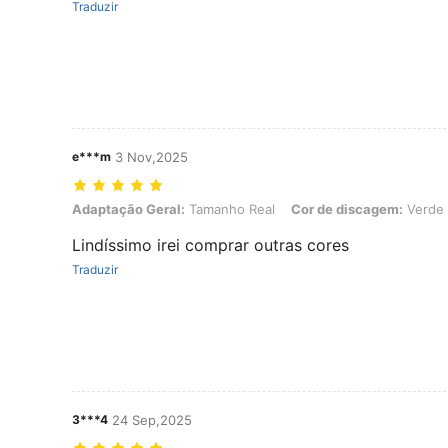
Traduzir
e***m
3 Nov,2025
Adaptação Geral: Tamanho Real, Cor de discagem: Verde
Adaptação Geral:
Tamanho Real
Cor de discagem:
Verde
Lindíssimo irei comprar outras cores
Traduzir
3***4
24 Sep,2025