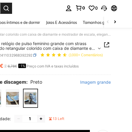
0
0
ar. Press Enter to select.
as íntimas e de dormir
Joias E Acessórios
Tamanhos grandes
Sapa
1 peça relógio de pulso feminino grande com strass facetado retangular colorido com caixa de diamante e mostrador de escala, elegante, europeu e americano
 relógio de pulso feminino grande com strass
do retangular colorido com caixa de diamante e
dor de escala, elegante, europeu e americano
j2411032968392292
(1000+ Comentários)
1€
-1%
ICE AND AVAILABILITY
6,78€
Preço com IVA e taxas incluídos
e discagem:
Preto
Imagem grande
idade:
13 Left