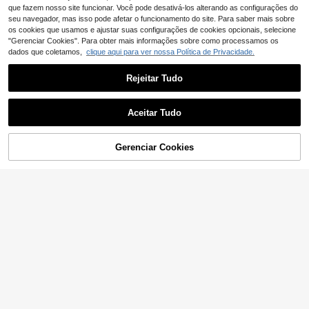
ue favorece o formato do rosto
que fazem nosso site funcionar. Você pode desativá-los alterando as configurações do
seu navegador, mas isso pode afetar o funcionamento do site. Para saber mais sobre
os cookies que usamos e ajustar suas configurações de cookies opcionais, selecione
"Gerenciar Cookies". Para obter mais informações sobre como processamos os
dados que coletamos,
clique aqui para ver nossa Política de Privacidade.
Rejeitar Tudo
1 peça Fascinador de flor para mulh
6
er, chapéu de festa de chá Kentuck
,88€
Aceitar Tudo
y Derby, clipe de cabelo com rede e
penas, acessório de cabeça para c
asamento e cocktail
Gerenciar Cookies
ADICIONAR AO CARRINHO
1 mini chapéu decorado com penas,
6
ideal para o Kentucky Derby, festas
,29€
de coquetel, casamentos, bailes de
máscaras e outras ocasiões.