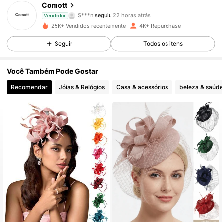
Comott
S***n
seguiu
22 horas atrás
Vendedor
j***n
está a navegar
25K+ Vendidos recentemente
4K+ Repurchase
1.4K Seguidores
4,88
Seguir
Todos os itens
1.4K Seguidores
4,88
Você Também Pode Gostar
Recomendar
Jóias & Relógios
Casa & acessórios
beleza & saúd
1.4K Seguidores
4,88
1.4K Seguidores
4,88
1.4K Seguidores
4,88
1.4K Seguidores
4,88