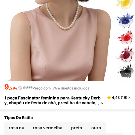
1/26
9
9,38€
,29€
Preço com IVA e direitos incluídos
1 peça Fascinator feminino para Kentucky Derb
4,43
(
16
)
y, chapéu de festa de chá, presilha de cabelo
com flores e penas em tule, acessório para c
abelo para casamento e coquetel.
Tipos De Estilo
rosa nu
rosa vermelha
preto
ouro