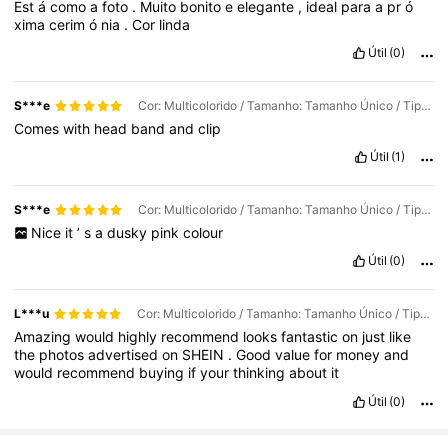
Est
á
como
a
foto
.
Muito
bonito
e
elegante
,
ideal
para
a
pr
ó
xima
cerim
ó
nia
.
Cor
linda
Útil
(0)
S***e
Cor: Multicolorido / Tamanho: Tamanho Único / Tipos de estilo: amarelo
Comes
with
head
band
and
clip
Útil
(1)
S***e
Cor: Multicolorido / Tamanho: Tamanho Único / Tipos de estilo: rosa nu
Nice
it
’
s
a
dusky
pink
colour
Útil
(0)
L***u
Cor: Multicolorido / Tamanho: Tamanho Único / Tipos de estilo: rosa nu
Amazing
would
highly
recommend
looks
fantastic
on
just
like
the
photos
advertised
on
SHEIN
.
Good
value
for
money
and
would
recommend
buying
if
your
thinking
about
it
Útil
(0)
1.4K Seguidores
4,88