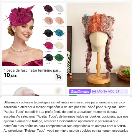
péu, chapéu pequeno, chapéu eleg
aço, Flor e Véu, Ideal para Casamen
ante, mini cartola, mini boné, materi
to e Chá da Tarde
al escolar, presentes.
1 peça de fascinator feminino para f
10
esta de chá, estilo vintage anos 50,
,58€
ideal para o Kentucky Derby, coque
tel, casamento ou noiva. Ideal para
aniversários, Dia das Mães, Hallow
een e Natal.
MONA ACC STUDIO
Gorro de malha colorido com o
NEW
relhas de gato, chapéu de lã tricota
5 Left
Utilizamos cookies e tecnologias semelhantes em nosso site para fornecer o serviço
do com orelhas de gato fofo, chapé
12
solicitado e oferecer a melhor experiência de site possível. Você pode "Rejeitar Tudo",
,24€
u de malha de lã colorido para mulh
"Aceitar Tudo" ou definir sua preferência de cookie a qualquer momento de sua
er, outono/inverno, doce, quente, pr
escolha. Ao selecionar "Aceitar Tudo", definiremos todos os cookies opcionais, que nos
oteção para as orelhas, acessório d
ajudam a analisar o tráfego, oferecer funcionalidade aprimorada e personalizar o
e cabeça feito à mão em croché, ch
apéu de lã para mulher, outono/inve
conteúdo e os anúncios para complementar sua experiência de compra com a SHEIN.
rno, doce, versátil, chapéu bucket q
Ao selecionar "Rejeitar Tudo", você permite o uso de cookies estritamente necessários