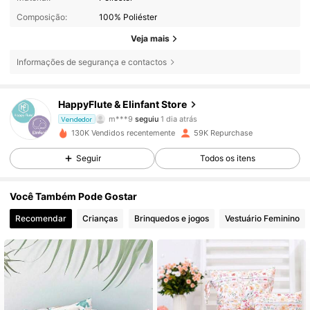
Composição:
100% Poliéster
Veja mais
Informações de segurança e contactos
15K Seguidores
4,92
HappyFlute & Elinfant Store
m***9
seguiu
1 dia atrás
Vendedor
4***2
está a navegar
130K Vendidos recentemente
59K Repurchase
15K Seguidores
4,92
Seguir
Todos os itens
15K Seguidores
4,92
Você Também Pode Gostar
Recomendar
Crianças
Brinquedos e jogos
Vestuário Feminino
15K Seguidores
4,92
15K Seguidores
4,92