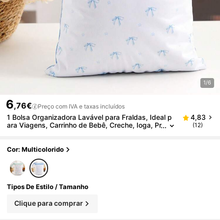
1/6
6
,76€
Preço com IVA e taxas incluídos
1 Bolsa Organizadora Lavável para Fraldas, Ideal p
4,83
ara Viagens, Carrinho de Bebê, Creche, Ioga, Pr
(12)
aia, Piscina e Roupas de Banho Molhadas de Cr
ianças Pequenas.
Cor: Multicolorido
Tipos De Estilo / Tamanho
Clique para comprar