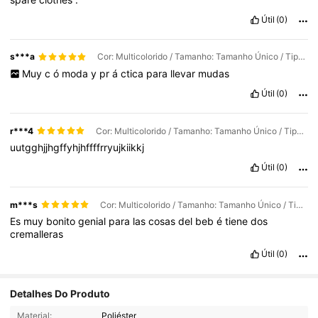
Útil
(0)
s***a
Cor: Multicolorido / Tamanho: Tamanho Único / Tipos de estilo: EF728
Muy
c
ó
moda
y
pr
á
ctica
para
llevar
mudas
Útil
(0)
r***4
Cor: Multicolorido / Tamanho: Tamanho Único / Tipos de estilo: EF728
uutgghjjhgffyhjhffffrryujkiikkj
Útil
(0)
m***s
Cor: Multicolorido / Tamanho: Tamanho Único / Tipos de estilo: EF728
Es
muy
bonito
genial
para
las
cosas
del
beb
é
tiene
dos
cremalleras
Útil
(0)
Detalhes Do Produto
Material:
Poliéster