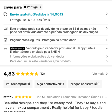
Envio para
Portugal
Envio gratuito(Pedidos ≥ 14,90€)
Entrega Est.:
6-10 Dias Úteis
Este produto pode ser devolvido no prazo de 14 dias, mas não
pode ser devolvido durante o período prolongado de devolução
Pagamentos Seguros · Proteção da privacidade
Vendido pelo vendedor profissional: HappyFlute &
Marketplace
Elinfant Store e enviado pela SHEIN
Informações e obrigações do vendedor
Para denunciar este vendedor e/ou produto
4,83
(12)
Ver mais
vai recomprar
(1)
Alça confortável
(1)
preços acessíveis
(1)
m***2
Cor: Multicolorido / Tamanho: Tamanho Único / Tipos de estilo: EF728
Beautiful
designs
and
they
’
re
waterproof
.
They
’
re
large
and
have
an
extra
compartment
.
Really
helpful
for
baby
/
toddler
spare
clothes
.