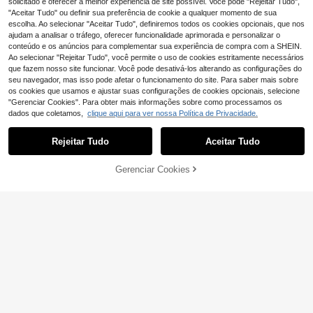
solicitado e oferecer a melhor experiência de site possível. Você pode "Rejeitar Tudo",
"Aceitar Tudo" ou definir sua preferência de cookie a qualquer momento de sua
escolha. Ao selecionar "Aceitar Tudo", definiremos todos os cookies opcionais, que nos
ajudam a analisar o tráfego, oferecer funcionalidade aprimorada e personalizar o
conteúdo e os anúncios para complementar sua experiência de compra com a SHEIN.
Ao selecionar "Rejeitar Tudo", você permite o uso de cookies estritamente necessários
que fazem nosso site funcionar. Você pode desativá-los alterando as configurações do
seu navegador, mas isso pode afetar o funcionamento do site. Para saber mais sobre
os cookies que usamos e ajustar suas configurações de cookies opcionais, selecione
"Gerenciar Cookies". Para obter mais informações sobre como processamos os
dados que coletamos,
clique aqui para ver nossa Política de Privacidade.
Rejeitar Tudo
Aceitar Tudo
1 peça Tapete de Mudança de Frald
Gerenciar Cookies
as Portátil, Tamanho Pequeno Desd
ADICIONAR AO CARRINHO
#1 Mais Vendido
em Garotas Trocador
obrado 23*12 pol, Tapete de Mudan
6
ça de Fraldas Dobrável para Bebés
,29€
75 peças/5 rolos de sacos de lixo d
de 0-12 Meses, Tapete de Mudanç
escartáveis, padrão de coração par
a de Fraldas de Viagem para Bebé,
5
,13€
5,18€
a troca de fraldas de bebê, portátil p
Várias Cores Disponíveis, Adequad
ara carro, adequado para carrinho d
o para Passeios e Armazenamento,
e bebê, sala de estar, banheiro, limp
para Rapazes e Raparigas, Present
eza de berçário, cor aleatória
e de Chá de Bebé