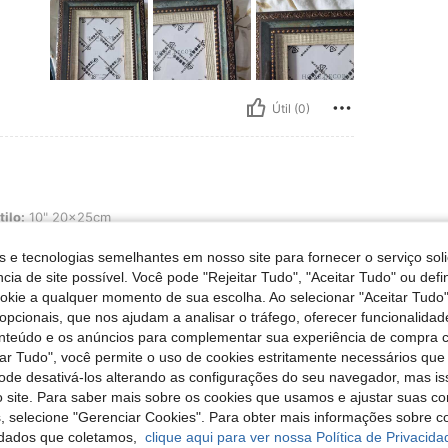
Útil (0)
20x25cm
tilo:
10" 20x25cm
s e tecnologias semelhantes em nosso site para fornecer o serviço soli
cia de site possível. Você pode "Rejeitar Tudo", "Aceitar Tudo" ou defi
ookie a qualquer momento de sua escolha. Ao selecionar "Aceitar Tudo"
opcionais, que nos ajudam a analisar o tráfego, oferecer funcionalida
Útil (0)
onteúdo e os anúncios para complementar sua experiência de compra
tar Tudo", você permite o uso de cookies estritamente necessários que
liações
pode desativá-los alterando as configurações do seu navegador, mas is
 site. Para saber mais sobre os cookies que usamos e ajustar suas co
s, selecione "Gerenciar Cookies". Para obter mais informações sobre 
dados que coletamos,
clique aqui para ver nossa Política de Privacida