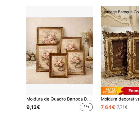
Econ
Moldura de Quadro Barroca Dourada, Moldura de Foto Vintage Ornamentada, Moldura Clássica Antiga para Parede e Tampo de Mesa para Quarto, Sala de Estar e Decoração de Casa, Moldura Decorativa Rústica para Fotos, Impressões de Arte e Pôsteres, Vários Tamanhos 8x10 A4 21x30 30x40cm
9,12€
7,64€
7,71€