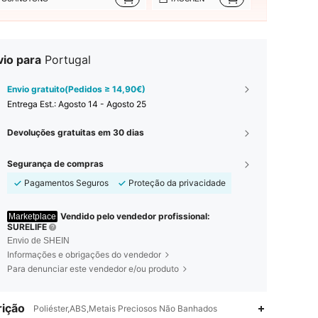
vio para
Portugal
Envio gratuito(Pedidos ≥ 14,90€)
Entrega Est.:
Agosto 14 - Agosto 25
Devoluções gratuitas em 30 dias
Segurança de compras
Pagamentos Seguros
Proteção da privacidade
Vendido pelo vendedor profissional:
Marketplace
SURELIFE
Envio de SHEIN
Informações e obrigações do vendedor
Para denunciar este vendedor e/ou produto
ição
Poliéster,ABS,Metais Preciosos Não Banhados
4,90
94
3.5K