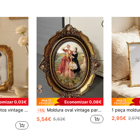
omizar 0,03€
Economizar 0,08€
r usada como item decorativo na penteadeira do quarto e também é um ótimo presente para amantes da arte e entusiastas de decoração.
Moldura oval vintage para fotos (1 unidade) - Vidro bronze e dourado, artesanato europeu, design inclinado, com suporte de exibição, para parede ou mesa - Ideal para composição de fotos na sala de estar, decoração de luxo, exibição de itens de colecionador - Moldura em estilo retrô - Decoração moderna - Arte de família - Acessório de prateleira selecionado - Peça central elegante para o ambiente
-1%
2,95€
2,97€
5,54€
5,62€