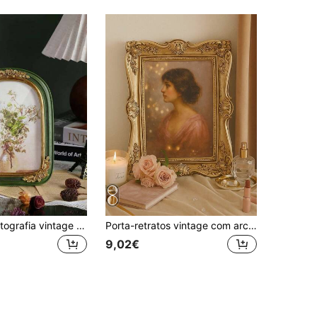
Moldura de fotografia vintage em forma de arco verde, moldura de fotografia vintage de 5x7 e 8x10 polegadas, padrão floral dourado requintado, resina texturizada feita à mão, moldura de fotografia em estilo antigo, adequada para decoração de parede, também como presente de casamento para a noiva ou presente de feriado.
Porta-retratos vintage com arco dourado para casamento, lembrança romântica e elegante, decoração de luxo para mesa ou escritório.
9,02€