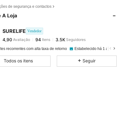
ções de segurança e contactos
 A Loja
4,90
94
3.5K
SURELIFE
Vendedor
4,90
94
3.5K
Avaliação
Itens
Seguidores
a***o
pago
1 dia atrás
tes recorrentes com alta taxa de retorno
Estabelecido há 1 ano
61K+ Vendi
4,90
94
3.5K
Todos os itens
Seguir
4,90
94
3.5K
4,90
94
3.5K
4,90
94
3.5K
4,90
94
3.5K