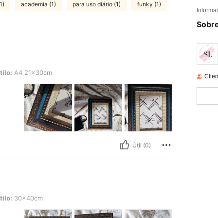
1)
academia (1)
para uso diário (1)
funky (1)
Informa
Sobre
1x30cm
tilo:
A4 21x30cm
Clien
Útil (0)
0cm
tilo:
30x40cm