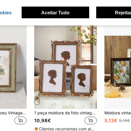
okies
Aceitar Tudo
Rejeita
Criativo Estilo Europeu Vintage Dourado-Trimmed Molduras
1 peça moldura de foto vintage em resina com círculo de videira, borda decorativa floral retro elegante europeia, estilo europeu para mesa, moldura de foto esculpida, moldura de imagem em resina, moldura de arte decorativa, moldura de foto para decoração de casa pintada à mão, adequada para exibição de fotos e adereços de fotografia
10,98€
5,13€
5,18€
Clientes recorrentes com alta taxa de retorno