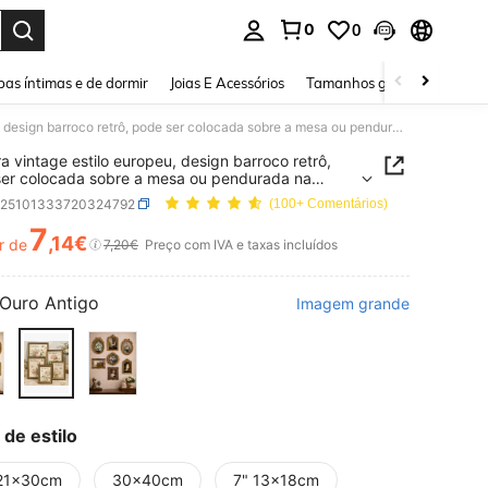
0
0
ar. Press Enter to select.
as íntimas e de dormir
Joias E Acessórios
Tamanhos grandes
Sapa
Moldura vintage estilo europeu, design barroco retrô, pode ser colocada sobre a mesa ou pendurada na parede, tamanhos 4x6, 5x7 e 8x10, decoração antiga para casa, decoração de Natal, presente de casamento, decoração clássica elegante, moldura de galeria vintage, exibição de fotos com charme rústico
a vintage estilo europeu, design barroco retrô,
er colocada sobre a mesa ou pendurada na
, tamanhos 4x6, 5x7 e 8x10, decoração antiga
h25101333720324792
(100+ Comentários)
asa, decoração de Natal, presente de casamento,
ção clássica elegante, moldura de galeria
7
,14€
r de
ICE AND AVAILABILITY
7,20€
Preço com IVA e taxas incluídos
e, exibição de fotos com charme rústico
Ouro Antigo
Imagem grande
 de estilo
21x30cm
30x40cm
7" 13x18cm