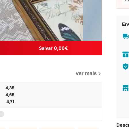
En
Salvar 0,06€
Ver mais
4,35
4,65
4,71
Descr