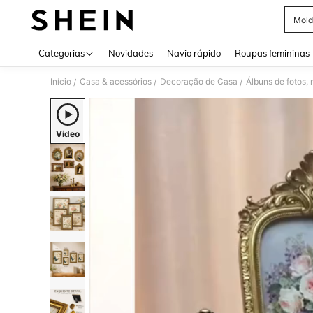
Mold
Use up 
Categorias
Novidades
Navio rápido
Roupas femininas
Início
Casa & acessórios
Decoração de Casa
Álbuns de fotos,
/
/
/
Video