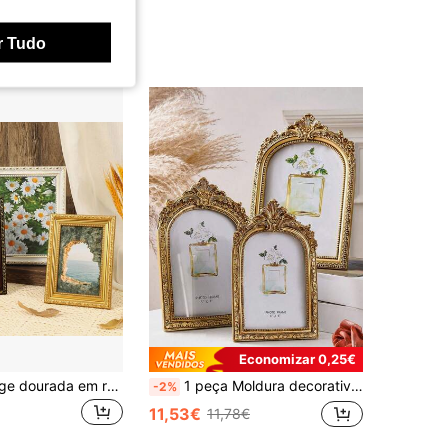
r Tudo
Economizar 0,25€
Moldura vintage dourada em relevo (1 unidade) - Estilo retangular europeu, ideal para estúdio fotográfico, corredor e decoração de casa. Acabamento requintado que combina técnicas clássicas e modernas europeias. Perfeita para decoração de casa, decoração de quarto, exibição em mesa, presente de aniversário, presente de formatura, etc.
1 peça Moldura decorativa curva dourada estilo europeu vintage, com um papel interno aleatório, para decoração de casa e exibição de fotos DIA DOS NAMORADOS, casamento dos namorados, aniversário
-2%
11,53€
11,78€