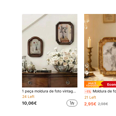
7
Econ
1 peça moldura de foto vintage americana para parede moldura de foto de família moldura de foto de resina antiga moldura de exibição de foto suporte de foto para decoração de sala de estar (papel fotográfico aleatório)
Moldura de fotos vintage dourada de luxo - Uma moldura decorativa elegante em estilo barroco, perfeita para obras de arte relacionadas ao balé. Pode se
-1%
24 Left
21 Left
10,06€
2,95€
2,98€