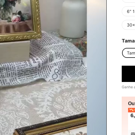
6" 
30
Tama
Tam
Ganhe 
Ou
O
6