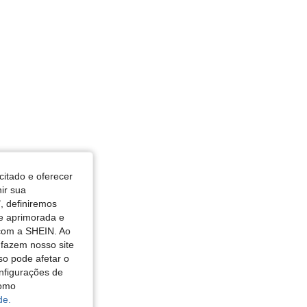
4,90
94
3.5K
4,90
94
3.5K
citado e oferecer
nir sua
, definiremos
de aprimorada e
 com a SHEIN. Ao
 fazem nosso site
so pode afetar o
nfigurações de
como
de.