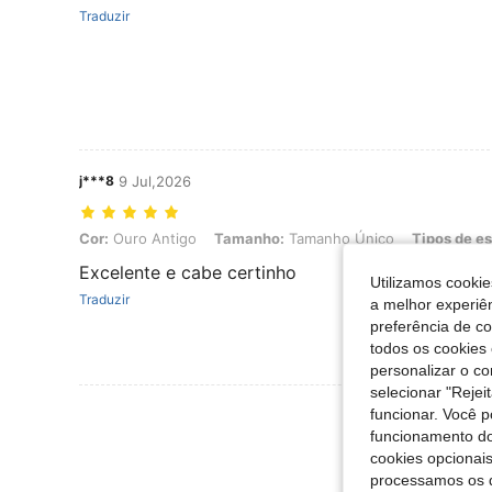
Traduzir
j***8
9 Jul,2026
Cor: Ouro Antigo, Tamanho: Tamanho Único, Tipos de estilo: 10" 
Cor:
Ouro Antigo
Tamanho:
Tamanho Único
Tipos de es
Excelente e cabe certinho
Utilizamos cookie
Traduzir
a melhor experiên
preferência de c
todos os cookies 
personalizar o c
selecionar "Rejei
Ver Mais Ava
funcionar. Você 
funcionamento do
cookies opcionai
processamos os 