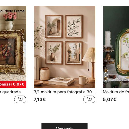
12
omizar 0,07€
Moldura decorativa quadrada dourada vintage para fotos (1 unidade), inclui 1 folha de papel para pendurar, ideal para decoração de casa, exibição de fotos, presente de aniversário ou formatura.
3/1 moldura para fotografia 30x40 cm tamanho A4, estilo preto e branco, adequada para quarto, sala de estar, decoração de Natal, Halloween, presente de inauguração de casa, para casa, escritório e escola
7,13€
5,07€
Ver mais