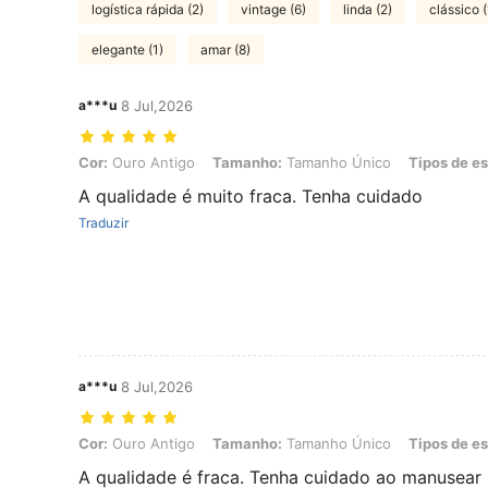
logística rápida (2)
vintage (6)
linda (2)
clássico (
elegante (1)
amar (8)
a***u
8 Jul,2026
Cor: Ouro Antigo, Tamanho: Tamanho Único, Tipos de estilo: A4 2
Cor:
Ouro Antigo
Tamanho:
Tamanho Único
Tipos de es
A qualidade é muito fraca. Tenha cuidado
Traduzir
a***u
8 Jul,2026
Cor: Ouro Antigo, Tamanho: Tamanho Único, Tipos de estilo: 30x4
Cor:
Ouro Antigo
Tamanho:
Tamanho Único
Tipos de es
A qualidade é fraca. Tenha cuidado ao manusear