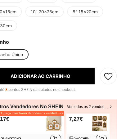
10x15cm
10" 20x25cm
8" 15x20cm
x30cm
nho
anho Único
ADICIONAR AO CARRINHO
até
8
pontos SHEIN calculados no checkout.
tros Vendedores No SHEIN
Ver todos os 2 vendedores
 preço mais baixo de todos os vendedores
,17€
7,27€
GUANGTONG-
YAOCHEN-