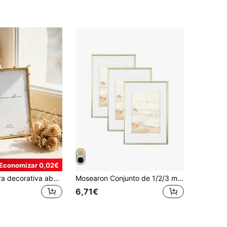
Economizar 0,02€
1 peça moldura decorativa aberta em resina dourada com ramo, centro oco estilo graveto, borda de exposição para mesa, apenas moldura sem vidro nem fundo ou inserção de foto, decoração vintage para casa, quarto, escritório, secretária, casamento, aniversário e presente para festa
Mosearon Conjunto de 1/2/3 molduras para fotos em liga de alumínio dourado, tamanho 11,8" x 15,7", moldura decorativa A3, moldura moderna A4 para decoração de casa, moldura minimalista e elegante para fotos em liga de alumínio dourado.
6,71€