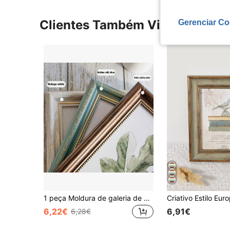
Gerenciar Co
Clientes Também Visitaram
1 peça Moldura de galeria de ouro vintage - Exibição multiuso para parede e mesa adequada para fotos de paisagens, florais, retratos e arquitetura - perfeita para sala de estar, quarto, decoração de entrada
6,22€
6,91€
6,28€