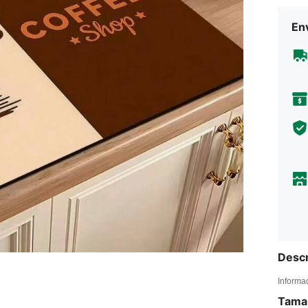
En
Descr
Informa
Tama