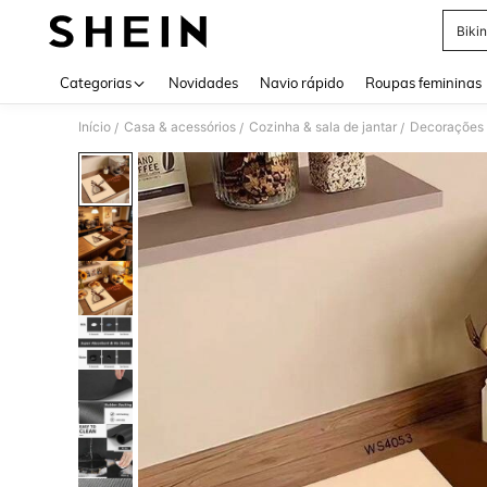
Bikin
Use up 
Categorias
Novidades
Navio rápido
Roupas femininas
Início
Casa & acessórios
Cozinha & sala de jantar
Decorações 
/
/
/