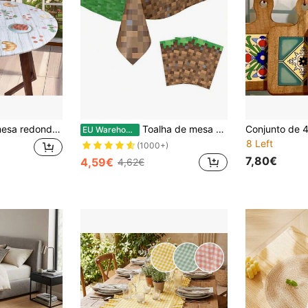
1 peça toalha de mesa redonda de PVC com forro de flanela, design de borda elástica, capa de mesa de vinil à prova d'água e óleo para mesa redonda
Toalha de mesa de grama com padrão pixel, toalha de mesa retangular descartável, à prova d'água e óleo para festas, decorações de aniversário, toalha de mesa de gramado verde
EU Warehouse
8 Left
(1000+)
7,80€
4,59€
4,62€