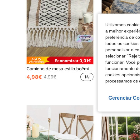
Utilizamos cookie
a melhor experiên
preferência de c
todos os cookies 
personalizar o c
selecionar "Rejei
Economizar 0,01€
funcionar. Você 
funcionamento do
Caminho de mesa estilo boêmio, 30x120 cm, com franjas, ideal para decoração de casamentos, chás de panela e casas em estilo rústico.
cookies opcionai
4,98€
7,27€
4,99€
processamos os 
Gerenciar Co