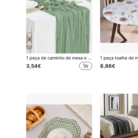
16
1 peça de caminho de mesa e guardanapos em gaze de 35 x 71/118/157 polegadas, estilo boêmio, toalha de mesa transparente rústica, caminho de mesa em estilo boêmio adequado para decoração de de casamento, de jardim, chá de panela, perfeito para casamentos, festivais, feriados, festas de aniversário, decoração e decoração de casa (várias cores disponíveis), ideal para presentes de Natal.
3,54€
8,86€