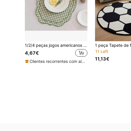
1/2/4 peças jogos americanos assimétricos estilo Ins, simples e frescos, com bordado xadrez pequeno, adequados para café, festa, restaurante, isolamento de chávenas e guardanapos decorativos
11 Left
4,67€
11,13€
Clientes recorrentes com alta taxa de retorno