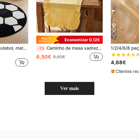
12
Economizar 0,12€
1 peça Tapete de futebol, material de caxemira sintética, tapete redondo, decoração de pelúcia, macio e fofo, decoração de sala, antiderrapante e resistente ao desgaste, redução de ruído e isolamento acústico, amigável para a pele e macio, fácil de limpar, tapete de porta interior, tapete de sala de estar, tapete de cozinha, tapete de quarto, tapete de casa de banho, tapete lavável, decoração de casa, decoração de quarto, artigos para o lar
Caminho de mesa xadrez com babados (1/30 peças), simples, elegante e versátil, antiderrapante, ideal para feriados, festas, aniversários, jantares, decoração de cozinha e sala de jantar, decoração de casa e decoração de mesa.
-1%
(
6,50€
6,62€
4,68€
Ver mais