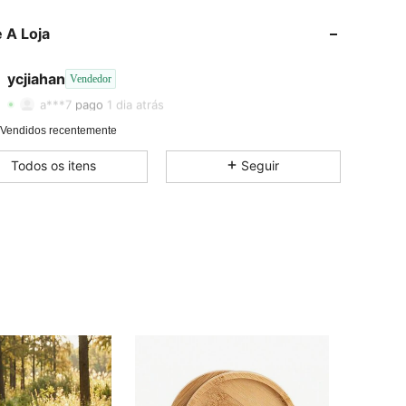
 A Loja
4,64
48
24
ycjiahan
Vendedor
4,64
48
24
Avaliação
Itens
Seguidores
a***7
pago
1 dia atrás
4,64
48
24
 Vendidos recentemente
Todos os itens
Seguir
4,64
48
24
4,64
48
24
4,64
48
24
4,64
48
24
4,64
48
24