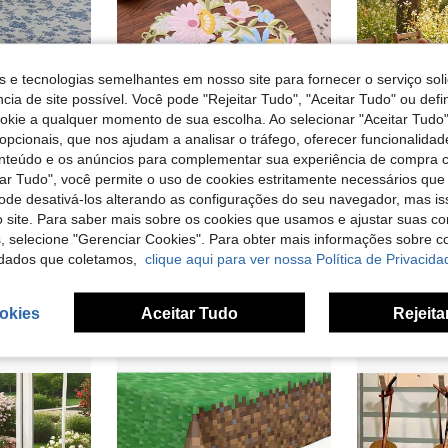
s e tecnologias semelhantes em nosso site para fornecer o serviço soli
cia de site possível. Você pode "Rejeitar Tudo", "Aceitar Tudo" ou defi
ookie a qualquer momento de sua escolha. Ao selecionar "Aceitar Tudo"
opcionais, que nos ajudam a analisar o tráfego, oferecer funcionalida
onteúdo e os anúncios para complementar sua experiência de compra
tar Tudo", você permite o uso de cookies estritamente necessários que
pode desativá-los alterando as configurações do seu navegador, mas is
 site. Para saber mais sobre os cookies que usamos e ajustar suas co
1 peça Toalha de mesa redonda, toalha de mesa elegante e moderna com estampa de orquídea americana, lavável, à prova de pó e resistente a manchas, adequada para mesa de jantar, bar, mesa de café, toalha de mesa para piquenique ao ar livre
Conjunto de 1/2/4/6/12/100 unidades de jogos americanos redondos bordados com flores frescas, em cores sólidas, antiderrapantes, ideais para casa e cozinha. Perfeitos para feriados, festas, aniversários, casamentos, jantares, restaurantes, escritórios, mesas de centro e todas as estações do ano.
s, selecione "Gerenciar Cookies". Para obter mais informações sobre 
32 Left
#8 Mais Vendi
dados que coletamos,
clique aqui para ver nossa Política de Privacida
4,64€
8,83€
Clientes recorrentes com alta taxa de retorno
okies
Aceitar Tudo
Rejeita