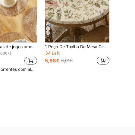
5
1/2/4/6/8 peças de jogos americanos ovais minimalistas de poliéster bege-café ombré
1 Peça De Toalha De Mesa Circular Elástica Com Impressão De Aguarela Retrô, Macia E Durável, Reutilizável, Adequada Para Mesas Redondas, Perfeita Para Uso Diário, Chás De Noiva, Festas No Jardim, Utensílios De Cozinha, Piqueniques Ao Ar Livre, Cafés E Decoração De Casa.
34 Left
1000+)
5,98€
6,01€
Clientes recorrentes com alta taxa de retorno