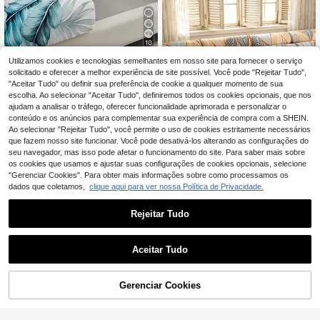
10
Utilizamos cookies e tecnologias semelhantes em nosso site para fornecer o serviço
1peça impressão de folha sofá Almo
fada do assento moderno tropical i
solicitado e oferecer a melhor experiência de site possível. Você pode "Rejeitar Tudo",
6
,51€
-1%
6,58€
mpressão de folha Capa de almofad
"Aceitar Tudo" ou definir sua preferência de cookie a qualquer momento de sua
a de sofá para doméstico
escolha. Ao selecionar "Aceitar Tudo", definiremos todos os cookies opcionais, que nos
ajudam a analisar o tráfego, oferecer funcionalidade aprimorada e personalizar o
conteúdo e os anúncios para complementar sua experiência de compra com a SHEIN.
Ao selecionar "Rejeitar Tudo", você permite o uso de cookies estritamente necessários
que fazem nosso site funcionar. Você pode desativá-los alterando as configurações do
seu navegador, mas isso pode afetar o funcionamento do site. Para saber mais sobre
Mostrar artigos semelhantes em stock
Veja tudo
os cookies que usamos e ajustar suas configurações de cookies opcionais, selecione
8
"Gerenciar Cookies". Para obter mais informações sobre como processamos os
Economizar 0,05€
dados que coletamos,
clique aqui para ver nossa Política de Privacidade.
Capa de almofada de sofá elástica
estampada (1 unidade), capa para s
Rejeitar Tudo
6
,69€
6,74€
ofá em formato de L, capa separada
para encosto de sofá, protetor de m
óveis, capa de almofada de sofá elá
Aceitar Tudo
stica, vários tamanhos disponíveis,
Desculpe, este produto está esgotado.
reutilizável.
Gerenciar Cookies
ESGOTADO
13
1 capa de sofá elástica completa e