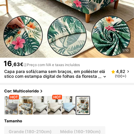
1/10
16
,63€
Preço com IVA e taxas incluídos
Capa para sofá/cama sem braços, em poliéster elá
4,82
stico com estampa digital de folhas da floresta
(100+)
tropical (1 peça), à prova de poeira e resistente
à sujeira, ideal para sala de estar, quarto, todas as
estações e para momentos de lazer no verão.
Cor: Multicolorido
Tamanho
Grande (180-210cm)
Médio (160-190cm)