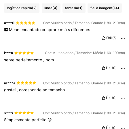
logística rápida
(2)
linda
(4)
fantasia
(1)
fiel à imagem
(14)
a***0
Cor: Multicolorido / Tamanho: Grande (180-210cm)
Mean
encantado
conprare
m
á
s
diferentes
Útil
(6)
i***a
Cor: Multicolorido / Tamanho: Médio (160-190cm)
serve
perfeitamente
,
bom
Útil
(0)
m***a
Cor: Multicolorido / Tamanho: Grande (180-210cm)
gostei
,
coresponde
ao
tamanho
Útil
(0)
s***i
Cor: Multicolorido / Tamanho: Grande (180-210cm)
Simplesmente
perfeito
😍
Útil
(0)