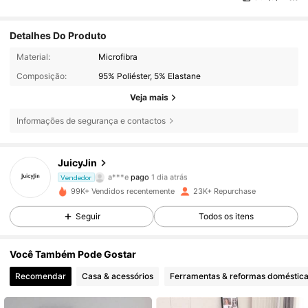
Detalhes Do Produto
Material:
Microfibra
Composição:
95% Poliéster, 5% Elastane
Veja mais
Informações de segurança e contactos
2.7K Seguidores
JuicyJin
4,85
a***e
pago
1 dia atrás
Vendedor
c***s
seguiu
1 horas atrás
99K+ Vendidos recentemente
23K+ Repurchase
2.7K Seguidores
4,85
Seguir
Todos os itens
Você Também Pode Gostar
2.7K Seguidores
4,85
Recomendar
Casa & acessórios
Ferramentas & reformas doméstic
2.7K Seguidores
4,85