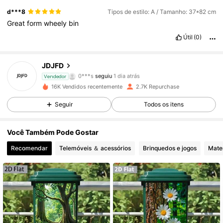
d***8
Tipos de estilo: A / Tamanho: 37*82 cm
Great
form
wheely
bin
Útil
(0)
659 Seguidores
4,66
JDJFD
0***s
seguiu
1 dia atrás
Vendedor
f***a
está a navegar
16K Vendidos recentemente
2.7K Repurchase
659 Seguidores
4,66
Seguir
Todos os itens
659 Seguidores
4,66
Você Também Pode Gostar
659 Seguidores
4,66
Recomendar
Telemóveis ＆ acessórios
Brinquedos e jogos
Mater
659 Seguidores
4,66
659 Seguidores
4,66
659 Seguidores
4,66