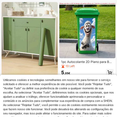
remover, 4 tamanhos disponíveis. D
ara exterior, quintal, jardim e decora
ecoração de parede, adesivos deco
ção de casa, 37x80cm
rativos para ambientes. Adesivos p
ersonalizados.
1pc Autocolante 2D Plano para Bal
de do Lixo com Design de Ovelha F
13 Left
eliz Fofa, Decalque de Vinil Removí
5
vel e Impermeável, Adequado para
,05€
Decoração de Balde do Lixo Exterio
r, Papel de Parede Autocolante para
Utilizamos cookies e tecnologias semelhantes em nosso site para fornecer o serviço
1 rolo de papel de parede auto
NEW
Decoração de Casa e Jardim, Adeq
colante de vinil verde mate sólido, à
solicitado e oferecer a melhor experiência de site possível. Você pode "Rejeitar Tudo",
4
,48€
uado para Baldes do Lixo, Paredes,
prova de água, à prova de óleo, à pr
"Aceitar Tudo" ou definir sua preferência de cookie a qualquer momento de sua
Decoração de Casa
ova de bolor, removível, espesso, p
escolha. Ao selecionar "Aceitar Tudo", definiremos todos os cookies opcionais, que nos
apel decorativo para parede, para s
ajudam a analisar o tráfego, oferecer funcionalidade aprimorada e personalizar o
ala de estar, quarto, cozinha, armári
conteúdo e os anúncios para complementar sua experiência de compra com a SHEIN.
os, móveis, melhoria da casa, DIY -
Ao selecionar "Rejeitar Tudo", você permite o uso de cookies estritamente necessários
decoração de Eid, decoração de ve
que fazem nosso site funcionar. Você pode desativá-los alterando as configurações do
rão
seu navegador, mas isso pode afetar o funcionamento do site. Para saber mais sobre