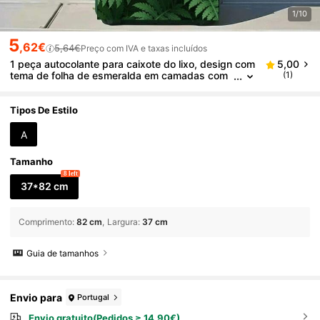
1/10
5
,62€
5,64€
Preço com IVA e taxas incluídos
1 peça autocolante para caixote do lixo, design com
5,00
tema de folha de esmeralda em camadas com
(1)
sombra, autocolante de parede decorativo, pap
el de parede autoadesivo, decoração para caixote
do lixo de cozinha (adequado para caixotes do lixo,
Tipos De Estilo
paredes, decoração de casa) 37*82 cm
A
Tamanho
8 left
37*82 cm
Comprimento
:
82 cm
Largura
:
37 cm
Guia de tamanhos
Envio para
Portugal
Envio gratuito(Pedidos ≥ 14,90€)