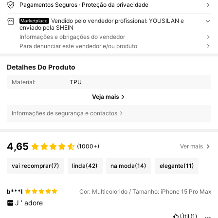
Pagamentos Seguros · Proteção da privacidade
Vendido pelo vendedor profissional: YOUSILAN e
Marketplace
enviado pela SHEIN
Informações e obrigações do vendedor
Para denunciar este vendedor e/ou produto
Detalhes Do Produto
Material:
TPU
Veja mais
Informações de segurança e contactos
4,65
(1000+)
Ver mais
vai recomprar
(7)
linda
(42)
na moda
(14)
elegante
(11)
b***l
Cor: Multicolorido / Tamanho: iPhone 15 Pro Max
J
’
adore
Útil
(1)