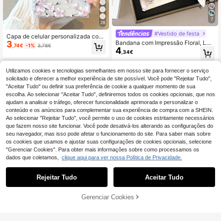
7
28
#Vestido de festa
Capa de celular personalizada com
3
Bandana com Impressão Floral, Len
a letra M em TPU, transparente e re
,74€
-1%
3,78€
4
ço de Pescoço Fashion Ideal para S
sistente a impactos, com estampa fl
,34€
air e Complementar seu Look Elega
oral. Compatível com iPhone 17, 16,
nte, Ideal como Bandana, Faixa de
15, 14, 13, 12, 11 Pro Max, A55/54/5
Cabelo, Faixa para Cabeça para Co
3/52/51, S25/24/23/22/21 Ultra. Ide
Utilizamos cookies e tecnologias semelhantes em nosso site para fornecer o serviço
mplementar seu Look
al para presente de aniversário.
solicitado e oferecer a melhor experiência de site possível. Você pode "Rejeitar Tudo",
"Aceitar Tudo" ou definir sua preferência de cookie a qualquer momento de sua
escolha. Ao selecionar "Aceitar Tudo", definiremos todos os cookies opcionais, que nos
ajudam a analisar o tráfego, oferecer funcionalidade aprimorada e personalizar o
Mostrar artigos semelhantes em stock
Veja tudo
conteúdo e os anúncios para complementar sua experiência de compra com a SHEIN.
Ao selecionar "Rejeitar Tudo", você permite o uso de cookies estritamente necessários
que fazem nosso site funcionar. Você pode desativá-los alterando as configurações do
seu navegador, mas isso pode afetar o funcionamento do site. Para saber mais sobre
os cookies que usamos e ajustar suas configurações de cookies opcionais, selecione
"Gerenciar Cookies". Para obter mais informações sobre como processamos os
dados que coletamos,
clique aqui para ver nossa Política de Privacidade.
Rejeitar Tudo
Aceitar Tudo
Desculpe, este produto está esgotado.
Gerenciar Cookies
ESGOTADO