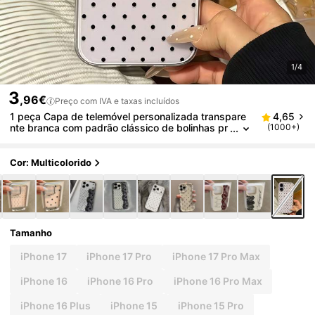
1/4
3
,96€
Preço com IVA e taxas incluídos
1 peça Capa de telemóvel personalizada transpare
4,65
nte branca com padrão clássico de bolinhas pr
(1000+)
etas, proteção total da lente, anti-queda e anti-
colisão, adequada para iPhone 16 Pro Max/17/16/1
5/14 Plus/13/12/11/Air
Cor: Multicolorido
Tamanho
iPhone 17
iPhone 17 Pro
iPhone 17 Pro Max
iPhone 16
iPhone 16 Pro
iPhone 16 Pro Max
iPhone 16 Plus
iPhone 15
iPhone 15 Pro