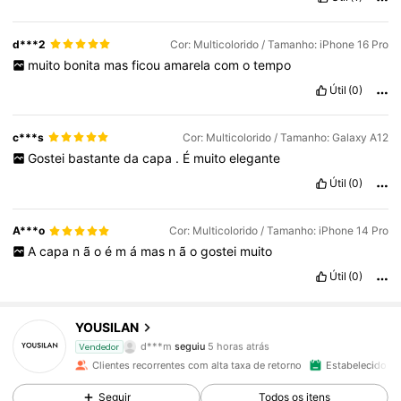
d***2
Cor: Multicolorido / Tamanho: iPhone 16 Pro
muito
bonita
mas
ficou
amarela
com
o
tempo
Útil
(0)
c***s
Cor: Multicolorido / Tamanho: Galaxy A12
Gostei
bastante
da
capa
.
É
muito
elegante
Útil
(0)
A***o
Cor: Multicolorido / Tamanho: iPhone 14 Pro
A
capa
n
ã
o
é
m
á
mas
n
ã
o
gostei
muito
Útil
(0)
15K Seguidores
4,87
YOUSILAN
d***m
seguiu
5 horas atrás
c***8
está a navegar
Vendedor
15K Seguidores
4,87
Clientes recorrentes com alta taxa de retorno
Estabelecido há
Seguir
Todos os itens