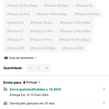
iPhone 15 Pro Max
iPhone 15 Plus
iPhone 14
iPhone 14 Pro
iPhone 14 Pro Max
iPhone 14 Plus
Iphone 13
IPhone 13 pro
iPhone 13 Pro Max
iPhone 12
iPhone 12 Pro
iPhone 12 Pro Max
iPhone 11
iPhone 11 Pro
iPhone 11 Pro Max
iPhone XR
iPhone XS Max
IPhone X/XS
Guia de tamanhos
Quantidade:
Envio para
Portugal
Envio gratuito(Pedidos ≥ 14,90€)
Entrega Est.:
6-10 Dias Úteis
Devoluções gratuitas em 30 dias