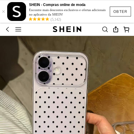
SHEIN - Compras online de moda
×
Encontre mais descontos exclusivos e ofertas adicionais
OBTER
no aplicativo da SHEIN!
(5,142)