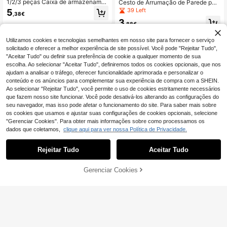
1/2/3 peças Caixa de armazename
Cesto de Arrumação de Parede par
nto de plástico transparente com ta
a Ferramentas de Cabelo, Suporte
39 Left
5
,38€
mpa de bambu, pode armazenar co
Organizador de Casa de Banho Se
3
sméticos e almofadas de maquilhag
m Furos para Secador de Cabelo e
,88€
em, caixa de armazenamento multif
Modelador de Caracóis
uncional para secretária, vários tam
Utilizamos cookies e tecnologias semelhantes em nosso site para fornecer o serviço
anhos disponíveis
solicitado e oferecer a melhor experiência de site possível. Você pode "Rejeitar Tudo",
"Aceitar Tudo" ou definir sua preferência de cookie a qualquer momento de sua
escolha. Ao selecionar "Aceitar Tudo", definiremos todos os cookies opcionais, que nos
ajudam a analisar o tráfego, oferecer funcionalidade aprimorada e personalizar o
conteúdo e os anúncios para complementar sua experiência de compra com a SHEIN.
Ao selecionar "Rejeitar Tudo", você permite o uso de cookies estritamente necessários
que fazem nosso site funcionar. Você pode desativá-los alterando as configurações do
seu navegador, mas isso pode afetar o funcionamento do site. Para saber mais sobre
os cookies que usamos e ajustar suas configurações de cookies opcionais, selecione
"Gerenciar Cookies". Para obter mais informações sobre como processamos os
dados que coletamos,
clique aqui para ver nossa Política de Privacidade.
Rejeitar Tudo
Aceitar Tudo
Gerenciar Cookies
ADICIONAR AO CARRINHO
Caixa Organizadora de Beleza para
Banheiro - Caixa Organizadora Esfé
3
1pc Suporte para cotonetes, dispen
,57€
rica - Caixa Organizadora Transpar
sador de discos de desmaquilhante,
3
ente para Acessórios de Maquiage
,48€
caixa de armazenamento de discos
m, Ideal para Armazenar Produtos d
de desmaquilhante com tampa, org
e Beleza, Lenços Umedecidos, Obj
anizador de cosméticos transparent
etos Esféricos, Fio Dental, Pincéis d
e, suporte para cotonetes e discos