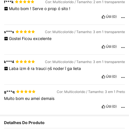
f***k
Cor: Multicolorido / Tamanho: 2 em 1 transparente
Muito
bom
!
Serve
o
prop
ó
sito
!
Útil
(0)
s***s
Cor: Multicolorido / Tamanho: 3 em 1 transparente
Gostei
Ficou
excelente
Útil
(0)
k***4
Cor: Multicolorido / Tamanho: 3 em 1 transparente
Laba
izm
ē
ra
trauci
ņš
noder
ī
ga
lieta
Útil
(0)
g***q
Cor: Multicolorido / Tamanho: 3 em 1 Preto
Muito
bom
eu
amei
demais
Útil
(0)
Detalhes Do Produto