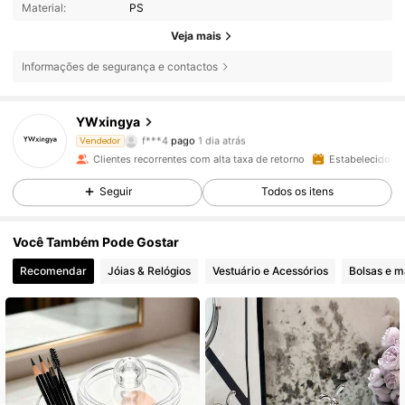
Material:
PS
Veja mais
Informações de segurança e contactos
YWxingya
21K Seguidores
4,87
f***4
pago
1 dia atrás
Vendedor
a***4
seguiu
8 horas atrás
Clientes recorrentes com alta taxa de retorno
Estabelecido há
21K Seguidores
4,87
Seguir
Todos os itens
Você Também Pode Gostar
21K Seguidores
4,87
Recomendar
Jóias & Relógios
Vestuário e Acessórios
Bolsas e m
21K Seguidores
4,87
21K Seguidores
4,87