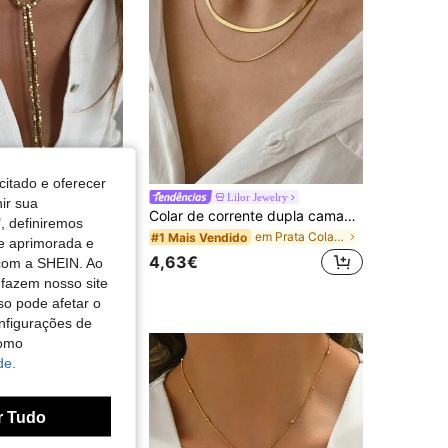
4,91
90
126K
citado e oferecer
1 peça Colar longo de estilo luxuoso com contas CBB brilhantes de metal sintético, disco de metal e borlas, adequado para festa, uso diário e presente de férias (devido à iluminação e ao ângulo da fotografia, poderá haver uma ligeira diferença de cor entre o produto real e a imagem)
Lilor Jewelry
nir sua
Colar de corrente dupla camada dourado para mulher, corrente de cobra banhada a 18K, à prova de água e sem desbotar, joia em aço inoxidável para Natal em família, presente para o Dia da Mãe
em ABS Colares Pingentes Femininos
do
, definiremos
em Prata Colares em camadas para mulheres
#1 Mais Vendido
de aprimorada e
4,63€
 com a SHEIN. Ao
 fazem nosso site
so pode afetar o
nfigurações de
como
de.
r Tudo