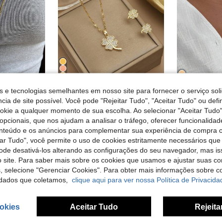
5
s e tecnologias semelhantes em nosso site para fornecer o serviço soli
Colar com pingente de peixe dourado em aço inoxidável, coleção de joias com tema oceânico
Royal Elegance
cia de site possível. Você pode "Rejeitar Tudo", "Aceitar Tudo" ou defi
1 colar de trevo de aço inoxidável com strass, 1 par de brincos de trevo de aço inoxidável com strass, conjunto de joias femininas, acessórios femininos, presente para ela, namorada, esposa, festa
#2 Mais Vendi
)
ookie a qualquer momento de sua escolha. Ao selecionar "Aceitar Tudo"
21 Left
5,79€
opcionais, que nos ajudam a analisar o tráfego, oferecer funcionalida
6,42€
onteúdo e os anúncios para complementar sua experiência de compra
tar Tudo", você permite o uso de cookies estritamente necessários que
Clientes recorrentes com alta taxa de retorno
pode desativá-los alterando as configurações do seu navegador, mas is
 site. Para saber mais sobre os cookies que usamos e ajustar suas co
s, selecione "Gerenciar Cookies". Para obter mais informações sobre 
dados que coletamos,
clique aqui para ver nossa Política de Privacida
okies
Aceitar Tudo
Rejeita