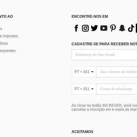
NTO AO
ENCONTRE-NOS EM
os
e impostos
bônus
CADASTRE-SE PARA RECEBER NOTÍ
requentes
PT + 351
PT + 351
Ao clicar no botão INCREVER, você c
cancelar a inscrição em e-mails de ma
ACEITAMOS