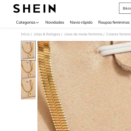
Bikin
Use up 
Categorias
Novidades
Navio rápido
Roupas femininas
Início
Jóias & Relógios
Joias da moda feminina
Colares femini
/
/
/