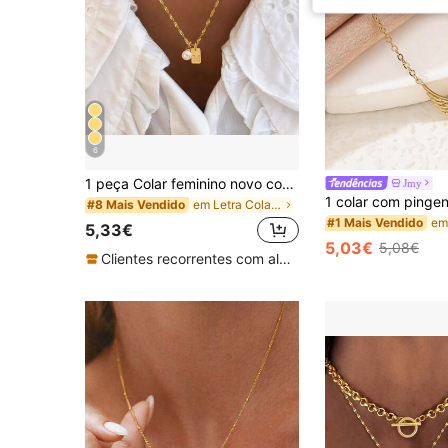
6
1 peça Colar feminino novo com pendente de letra em pérola sintética, corrente ondulada em aço inoxidável dourado
Jmy
em Letra Colares Femininos
#8 Mais Vendido
#1 Mais Vendido
5,33€
5,03€
5,08€
Clientes recorrentes com alta taxa de retorno