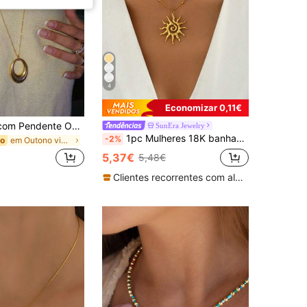
4
Economizar 0,11€
1 peça Colar com Pendente Oval Geométrico em Aço Inoxidável Revestido a Ouro 18K, Colar Minimalista Vintage de Luxo, Adequado para Uso Diário
SunEra Jewelry
1pc Mulheres 18K banhado a ouro aço inoxidável redemoinho sol pingente colar
-2%
em Outono vintage Colares Femininos
do
5,37€
5,48€
Clientes recorrentes com alta taxa de retorno