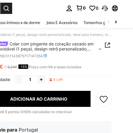
0
0
ar. Press Enter to select.
as íntimas e de dormir
Joias E Acessórios
Tamanhos grandes
Sapa
Colar com pingente de coração vazado em aço inoxidável (1 peça), design retrô personalizado, ideal para homens, mulheres e casais, perfeito para uso casual, diário e em festas (embalado em saco OPP).
Colar com pingente de coração vazado em
oxidável (1 peça), design retrô personalizado,
para homens, mulheres e casais, perfeito para uso
j260311143875717147254
, diário e em festas (embalado em saco OPP).
8€
-16%
ICE AND AVAILABILITY
6,24€
Preço com IVA e taxas incluídos
idade:
4 Left
ADICIONAR AO CARRINHO
até
5
pontos SHEIN calculados no checkout.
vio para
Portugal