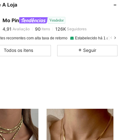
 A Loja
4,91
90
126K
Mo Pin
Vendedor
4,91
90
126K
Avaliação
Itens
Seguidores
t***a
pago
1 dia atrás
tes recorrentes com alta taxa de retorno
Estabelecido há 1 ano
110K Vendi
4,91
90
126K
Todos os itens
Seguir
4,91
90
126K
4,91
90
126K
4,91
90
126K
4,91
90
126K
4,91
90
126K