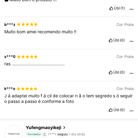
Útil
(1)
b***z
Cor: Prata
Muito
bom
amei
recomendo
muito
!!
Útil
(0)
s***0
Cor: Prata
ras
...........................................
Útil
(0)
k***o
Cor: Prata
J
á
adaptei
muito
f
á
cil
de
colocar
n
ã
o
tem
segredo
s
ó
seguir
o
passo
a
passo
é
conforme
a
foto
Útil
(0)
44 Seguidores
4,82
Yufengmaoyikeji
t***t
seguiu
1 dia atrás
Vendedor
44 Seguidores
4,82