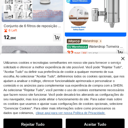
Conjunto de 6 filtros de reposição p
ara filtro de água de torneira, sistem
6 Left
a de filtragem multicamadas, remov
12
e sedimentos, reduz incrustações e
,29€
Waterdrop
odores.
Waterdrop Torneira co
EU Warehouse
m filtro de água Waterdrop WD-FC-
32
,24€
-1%
32,67€
06 feita de aço inoxidável, sistema
de filtro de água com bloco de carb
ono, filtro de água da torneira, remo
Utilizamos cookies e tecnologias semelhantes em nosso site para fornecer o serviço
ve cloro, metais pesados e mau gos
solicitado e oferecer a melhor experiência de site possível. Você pode "Rejeitar Tudo",
to (1 filtro incluído)
"Aceitar Tudo" ou definir sua preferência de cookie a qualquer momento de sua
escolha. Ao selecionar "Aceitar Tudo", definiremos todos os cookies opcionais, que nos
ajudam a analisar o tráfego, oferecer funcionalidade aprimorada e personalizar o
conteúdo e os anúncios para complementar sua experiência de compra com a SHEIN.
Ao selecionar "Rejeitar Tudo", você permite o uso de cookies estritamente necessários
que fazem nosso site funcionar. Você pode desativá-los alterando as configurações do
seu navegador, mas isso pode afetar o funcionamento do site. Para saber mais sobre
os cookies que usamos e ajustar suas configurações de cookies opcionais, selecione
"Gerenciar Cookies". Para obter mais informações sobre como processamos os
Purificador De Água Da Torneira Filt
dados que coletamos,
clique aqui para ver nossa Política de Privacidade.
ro De Água Da Torneira Para Pia De
17 Left
Cozinha Filtro De Cerâmica Laváve
18
l Filtro De Banheiro Purificador Com
,20€
Rejeitar Tudo
Aceitar Tudo
Purificador de água para torneira do
Bico Aspersor