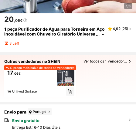
1/8
20
,05€
1 peça Purificador de Água para Torneira em Aço
4,92
(
25
)
Inoxidável com Chuveiro Giratório Universa
l e 1 peça Cartucho de Filtro Universal Comp
osto Multicamadas, Prateado com Interface de I
8 Left
nstalação, Filtro de Torneira Pode Ser Utilizado p
or Mais de 2 Meses, Cartucho de Filtro Lavável,
Adequado para Cozinha, Hotel, Alojamento Loca
Outros vendedores no SHEIN
Ver todos os 1 vendedores
l, Casa, Escritório
O preço mais baixo de todos os vendedores
17
,06€
Unlived Surface
Envio para
Portugal
Envio gratuito
Entrega Est.:
6-10 Dias Úteis