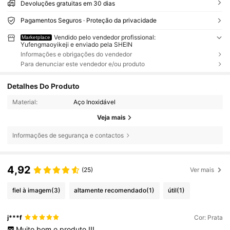
Devoluções gratuitas em 30 dias
Pagamentos Seguros · Proteção da privacidade
Vendido pelo vendedor profissional:
Marketplace
Yufengmaoyikeji e enviado pela SHEIN
Informações e obrigações do vendedor
Para denunciar este vendedor e/ou produto
Detalhes Do Produto
Material:
Aço Inoxidável
Veja mais
Informações de segurança e contactos
4,92
(25)
Ver mais
fiel à imagem
(3)
altamente recomendado
(1)
útil
(1)
j***f
Cor: Prata
Muito
bom
o
produto
!!!