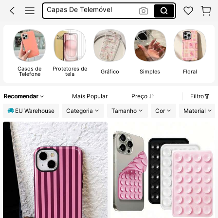
Capa De Iphone
Capas Iphone 17 Pro Max
Capa Iphone
Casos de
Protetores de
Gráfico
Simples
Floral
Telefone
tela
Recomendar
Mais Popular
Preço
Filtro
EU Warehouse
Categoria
Tamanho
Cor
Material