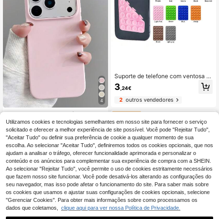
Suporte de telefone com ventosa d
upla face, adesivo de silicone antid
3
,24€
errapante e lavável
2
outros vendedores
4
Capa minimalista rosa sólida para c
elular, com estampa de dopamina, c
Utilizamos cookies e tecnologias semelhantes em nosso site para fornecer o serviço
3
,64€
3,67€
ompatível com iPhone 17 Pro Max/1
solicitado e oferecer a melhor experiência de site possível. Você pode "Rejeitar Tudo",
7 Pro/17 Air/17/16 Pro Max/16 Pro/1
"Aceitar Tudo" ou definir sua preferência de cookie a qualquer momento de sua
6/16 Plus/15/15 Pro Max/15 Pro/15
escolha. Ao selecionar "Aceitar Tudo", definiremos todos os cookies opcionais, que nos
Plus/11/12/13/14 Pro Max/12 Pro/12
ajudam a analisar o tráfego, oferecer funcionalidade aprimorada e personalizar o
Pro Max/13 Pro/13 Pro Max/7 Plus/
conteúdo e os anúncios para complementar sua experiência de compra com a SHEIN.
14 Pro/14 Pro Max/14 Plus. Design
criativo e elegante, ideal para home
Ao selecionar "Rejeitar Tudo", você permite o uso de cookies estritamente necessários
ns e mulheres. Presente perfeito par
que fazem nosso site funcionar. Você pode desativá-los alterando as configurações do
a a primavera.
seu navegador, mas isso pode afetar o funcionamento do site. Para saber mais sobre
os cookies que usamos e ajustar suas configurações de cookies opcionais, selecione
"Gerenciar Cookies". Para obter mais informações sobre como processamos os
dados que coletamos,
clique aqui para ver nossa Política de Privacidade.