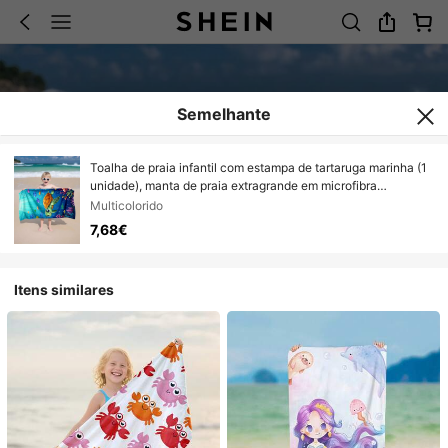
Semelhante
Toalha de praia infantil com estampa de tartaruga marinha (1
unidade), manta de praia extragrande em microfibra
supermacia, toalha de banho superabsorvente, ideal para
Multicolorido
viagens, piscina, mergulho, surfe, ioga e camping. Disponível
7,68€
em vários tamanhos. Acessórios de praia para praia, piscina,
viagens, camping e ioga.
Itens similares