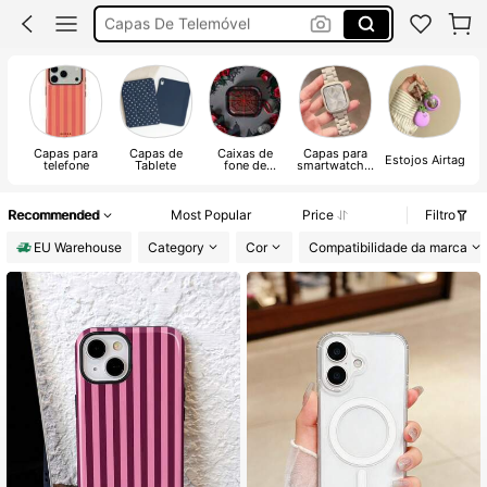
Capa De Iphone
Capas Iphone 17 Pro Max
Capa Iphone
Capas para
Capas de
Caixas de
Capas para
E
Estojos Airtag
telefone
Tablete
fone de
smartwatch e
c
ouvido
pulseira de
relógio
Recommended
Most Popular
Price
Filtro
EU Warehouse
Category
Cor
Compatibilidade da marca