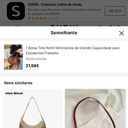
SHEIN - Compras online de moda
×
Encontre mais descontos exclusivos e ofertas adicionais
OBTER
no aplicativo da SHEIN!
(5,142)
Semelhante
1 Bolsa Tote Retrô Minimalista de Grande Capacidade para
Estudantes/Trabalho
Multicolorido
21,68€
Itens similares