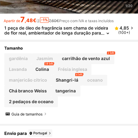
1/20
7
,48€
-1%
7,60€
Apartir de
Preço com IVA e taxas incluídos
1 peça de óleo de fragrância sem chama de videira
4,85
de flor real, ambientador de longa duração para
(100+)
ambientes internos, desodorizante para banhei
ro, decoração de casa, 100 ml dura até 9 meses, pr
esente e lembrança de Natal, aromaterapia, ambien
Tamanho
tador de casa, difusor, presente, decoração de cas
2 left
a
gardênia
Jasmim
carrilhão de vento azul
10 left
Lavanda
Colina
Frésia inglesa
4 left
manjericão cítrico
Shangri-lá
oceano
Chá branco Weiss
tangerina
2 pedaços de oceano
Guia de tamanhos
Envio para
Portugal