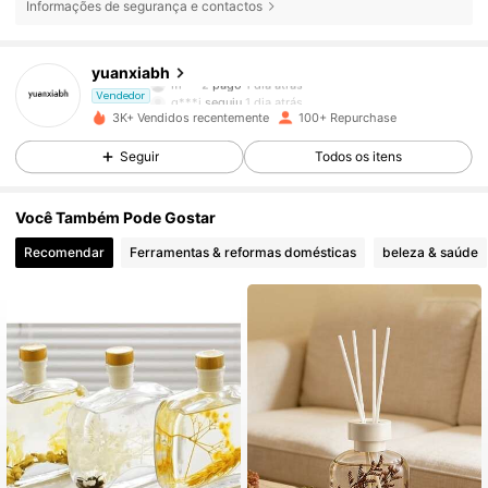
Informações de segurança e contactos
82 Seguidores
4,78
yuanxiabh
m***2
pago
1 dia atrás
g***i
seguiu
1 dia atrás
Vendedor
3K+ Vendidos recentemente
100+ Repurchase
82 Seguidores
4,78
Seguir
Todos os itens
82 Seguidores
4,78
Você Também Pode Gostar
Recomendar
Ferramentas & reformas domésticas
beleza & saúde
82 Seguidores
4,78
82 Seguidores
4,78
82 Seguidores
4,78