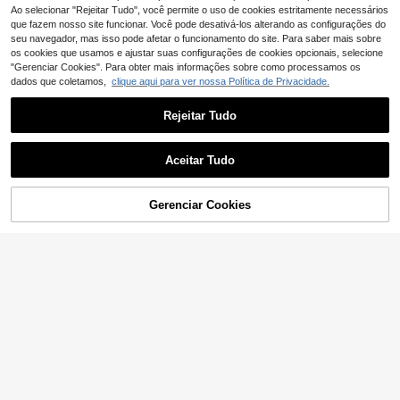
quado para Difusor de Aromas, Sala
Ao selecionar "Rejeitar Tudo", você permite o uso de cookies estritamente necessários
de Estar e Quarto, Fragrância Durad
que fazem nosso site funcionar. Você pode desativá-los alterando as configurações do
oura
seu navegador, mas isso pode afetar o funcionamento do site. Para saber mais sobre
os cookies que usamos e ajustar suas configurações de cookies opcionais, selecione
"Gerenciar Cookies". Para obter mais informações sobre como processamos os
dados que coletamos,
clique aqui para ver nossa Política de Privacidade.
Rejeitar Tudo
Conjunto de 100 varetas difusoras
3
de rattan natural - Refil de óleo ess
,28€
encial de longa duração, ideal para
Aceitar Tudo
spa, fragrâncias e aromaterapia (30
1pc 16.9oz (500ml) Conjunto de dif
cm x 3 mm), nas cores preto e bran
21
usor de palheta, adequado para dec
co.
,38€
oração interna de casa, inclui 5 bas
Gerenciar Cookies
ADICIONAR AO CARRINHO
tões de fragrância, difusor de aroma
terapia para quarto/sala de estudo/
banheiro, purificador de ar