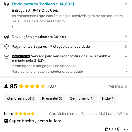
Envio gratuito(Pedidos ≥ 14,90€)
Entrega Est.:
9-13 Dias Úteis
(
As encomendas que contêm artigos sensíveis geralmente requerem
mais 3 dias para processamento.
)
Devoluções gratuitas em 30 dias
Pagamentos Seguros · Proteção da privacidade
Vendido pelo vendedor profissional: yuanxiabh e
Marketplace
enviado pela SHEIN
Informações e obrigações do vendedor
Para denunciar este vendedor e/ou produto
4,85
(100+)
Ver mais
ótimo serviço
(1)
Presente
(3)
Sem cheiro
(1)
linda
(1)
i***e
Cor: Multicolorido / Tamanho: Chá branco Weiss
Super
bonito
,
como
la
foto
Útil
(1)