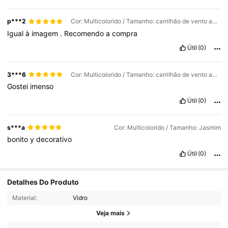
p***2
Cor: Multicolorido / Tamanho: carrilhão de vento azul
Igual
à
imagem
.
Recomendo
a
compra
Útil
(0)
3***6
Cor: Multicolorido / Tamanho: carrilhão de vento azul
Gostei
imenso
Útil
(0)
s***a
Cor: Multicolorido / Tamanho: Jasmim
bonito
y
decorativo
Útil
(0)
Detalhes Do Produto
Material:
Vidro
Veja mais
82 Seguidores
4,78