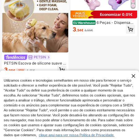
Economizar 0,01€
6 Peças - Dispensado
EU Warehouse
r de Sacos para Dejetos de Cão Mã
3
,54€
3,55€
os Livres - Plástico Durável, Ideal p
ara Passeios ao Ar Livre, Treino, Col
etor de Dejetos de Animais de Estim
ação, Distribuidor de Ossos de Palh
a de Trigo, Sacos para Dejetos de A
nimais de Estimação, Artigos para G
PETSIN
atos, Artigos para Cães, Acessórios
para Cães, Suprimentos para Gatos,
PETSIN Escova de silicone suave p
Artigos para Cães
ara cães e gatos - Massageia e lim
3
,98€
-10%
4,45€
pa com dispensador de gel de banh
o integrado - Um produto para anim
ais de estimação muito prático que
Utilizamos cookies e tecnologias semelhantes em nosso site para fornecer o serviço
pode ser usado com os dedos e ape
solicitado e oferecer a melhor experiência de site possível. Você pode "Rejeitar Tudo",
rtado para usar
"Aceitar Tudo" ou definir sua preferência de cookie a qualquer momento de sua
escolha. Ao selecionar "Aceitar Tudo", definiremos todos os cookies opcionais, que nos
ajudam a analisar o tráfego, oferecer funcionalidade aprimorada e personalizar o
conteúdo e os anúncios para complementar sua experiência de compra com a SHEIN.
Ao selecionar "Rejeitar Tudo", você permite o uso de cookies estritamente necessários
que fazem nosso site funcionar. Você pode desativá-los alterando as configurações do
seu navegador, mas isso pode afetar o funcionamento do site. Para saber mais sobre
os cookies que usamos e ajustar suas configurações de cookies opcionais, selecione
"Gerenciar Cookies". Para obter mais informações sobre como processamos os
dados que coletamos,
clique aqui para ver nossa Política de Privacidade.