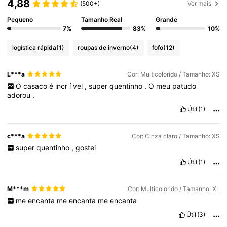
4,88
(500+)
Ver mais
Pequeno
Tamanho Real
Grande
7%
83%
10%
logística rápida
(1)
roupas de inverno
(4)
fofo
(12)
L***a
Cor: Multicolorido / Tamanho: XS
O
casaco
é
incr
í
vel
,
super
quentinho
.
O
meu
patudo
adorou
.
Útil
(1)
c***a
Cor: Cinza claro / Tamanho: XS
super
quentinho
,
gostei
Útil
(1)
M***m
Cor: Multicolorido / Tamanho: XL
me
encanta
me
encanta
me
encanta
Útil
(3)