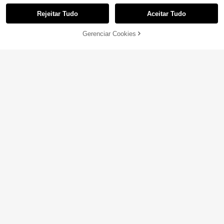
Rejeitar Tudo
Aceitar Tudo
Gerenciar Cookies
ADICIONAR AO CARRINHO