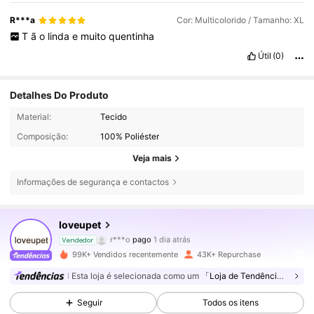
R***a
Cor: Multicolorido / Tamanho: XL
T
ã
o
linda
e
muito
quentinha
Útil
(0)
Detalhes Do Produto
Material:
Tecido
Composição:
100% Poliéster
Veja mais
7.6K Seguidores
4,86
Informações de segurança e contactos
7.6K Seguidores
4,86
loveupet
r***o
pago
1 dia atrás
Vendedor
4***8
seguiu
6 horas atrás
99K+ Vendidos recentemente
43K+ Repurchase
7.6K Seguidores
4,86
Esta loja é selecionada como um
「Loja de Tendências」
Seguir
Todos os itens
7.6K Seguidores
4,86