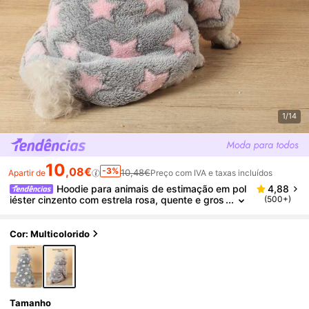
1/14
10
,08€
-3%
10,48€
Apartir de
Preço com IVA e taxas incluídos
Hoodie para animais de estimação em pol
4,88
iéster cinzento com estrela rosa, quente e gros
(500+)
so, lavável na máquina, adequado para animais
de estimação pequenos a médios, para uso interior
ou exterior no outono/inverno (o tamanho é pequen
Cor: Multicolorido
o, recomenda-se comprar 1-2 tamanhos acima)
Tamanho