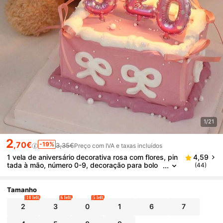
1/21
2
,70€
-19%
3,35€
Preço com IVA e taxas incluídos
1 vela de aniversário decorativa rosa com flores, pin
4,59
tada à mão, número 0-9, decoração para bolo
(44)
de aniversário, decoração para festa de aniver
sário, adequada para aniversário, aniversário de ca
samento, festa de revelação de género, despedida
Tamanho
de solteira e cerimónia de graduação
10 left
6 left
5 left
2
3
0
1
6
7