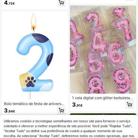
4
versário, festa de casamento, Natal
tas
,73€
1 vela digital com glitter borboleta r
osa brilhante para festa de aniversá
3
Bolo temático de festa de aniversári
,91€
rio de 0 a 9 anos, decoração de bol
o com tema de animal de estimaçã
3
o, volta às aulas, dia dos namorado
,64€
o, pata de cachorro azul e pata de g
s
ato, velas decorativas, volta às aula
s, dia dos namorados
Utilizamos cookies e tecnologias semelhantes em nosso site para fornecer o serviço
solicitado e oferecer a melhor experiência de site possível. Você pode "Rejeitar Tudo",
"Aceitar Tudo" ou definir sua preferência de cookie a qualquer momento de sua
escolha. Ao selecionar "Aceitar Tudo", definiremos todos os cookies opcionais, que nos