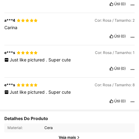
Útil
(0)
a***4
Cor: Rosa / Tamanho: 2
Carina
Útil
(0)
e***s
Cor: Rosa / Tamanho: 1
Just
like
pictured
.
Super
cute
Útil
(0)
e***s
Cor: Rosa / Tamanho: 8
Just
like
pictured
.
Super
cute
Útil
(0)
Detalhes Do Produto
Material:
Cera
Veja mais