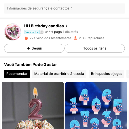
Informações de segurança e contactos
HH Birthday candles
175 Seguidores
4,79
a***f
pago
1 dia atrás
Vendedor
27K Vendidos recentemente
2.3K Repurchase
175 Seguidores
4,79
Seguir
Todos os itens
Você Também Pode Gostar
175 Seguidores
4,79
Recomendar
Material de escritório & escola
Brinquedos e jogos
175 Seguidores
4,79
175 Seguidores
4,79
175 Seguidores
4,79