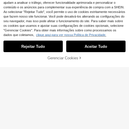
ajudam a analisar o tráfego, oferecer funcionalidade aprimorada e personalizar o
conteúdo e os anúncios para complementar sua experiência de compra com a SHEIN.
Ao selecionar "Rejeitar Tudo", você permite o uso de cookies estritamente necessários
que fazem nosso site funcionar. Você pode desativá-los alterando as configurações do
seu navegador, mas isso pode afetar o funcionamento do site. Para saber mais sobre
os cookies que usamos e ajustar suas configurações de cookies opcionais, selecione
"Gerenciar Cookies". Para obter mais informações sobre como processamos os
dados que coletamos,
clique aqui para ver nossa Política de Privacidade.
Economizar 0,01€
Velas de aniversário com glitter rox
Rejeitar Tudo
Aceitar Tudo
o, cauda de sereia, pérola falsa, nú
(1000+)
Conjunto de Velas de Aniversário c
meros, decoração de bolo, festa de
om Coroa e Número em Brilho Roxo,
(1000+)
4
festival, aniversário, presente para
,04€
Ótimo para Decorações de Festa de
Gerenciar Cookies
ADICIONAR AO CARRINHO
3
adultos, vela de aniversário com lan
Aniversário, Adequado para Rapaze
,84€
3,85€
tejoulas e números
s e Raparigas
Economizar 0,06€
1PC Vela de Aniversário com Númer