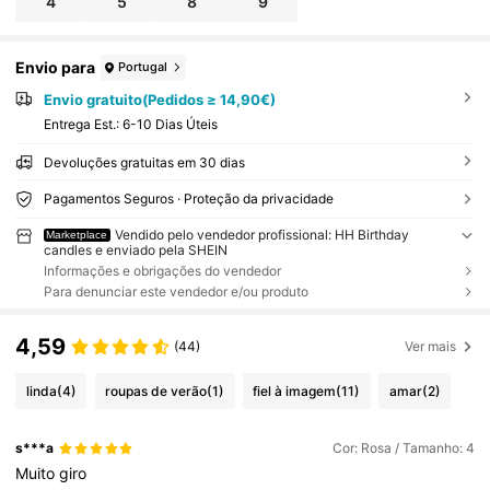
4
5
8
9
Envio para
Portugal
Envio gratuito(Pedidos ≥ 14,90€)
Entrega Est.:
6-10 Dias Úteis
Devoluções gratuitas em 30 dias
Pagamentos Seguros · Proteção da privacidade
Vendido pelo vendedor profissional: HH Birthday
Marketplace
candles e enviado pela SHEIN
Informações e obrigações do vendedor
Para denunciar este vendedor e/ou produto
4,59
(44)
Ver mais
linda
(4)
roupas de verão
(1)
fiel à imagem
(11)
amar
(2)
s***a
Cor: Rosa / Tamanho: 4
Muito
giro