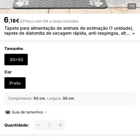
1/8
6
,18€
Preço com IVA e taxas incluídos
Tapete para alimentação de animais de estimação (1 unidade),
tapete de diatomita de secagem rápida, anti-respingos, alt
amente absorvente, fácil de limpar, com estampa de pata,
preto, lavável.
Tamanho
30*50
Cor
Preto
Comprimento
:
50 cm
Largura
:
30 cm
Guia de tamanhos
Quantidade: