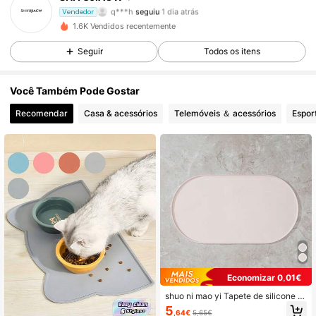
q***h
seguiu
1 dia atrás
Vendedor
8 Seguidores
4,63
1.6K Vendidos recentemente
8 Seguidores
4,63
Seguir
Todos os itens
8 Seguidores
4,63
Você Também Pode Gostar
Recomendar
Casa & acessórios
Telemóveis ＆ acessórios
Espor
8 Seguidores
4,63
8 Seguidores
4,63
8 Seguidores
4,63
Economizar 0,01€
shuo ni mao yi Tapete de silicone p
ara ração de animais de estimação,
5
,64€
5,65€
impermeável e antiderrapante, para