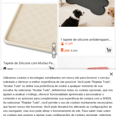
tapete de alimentação para animais
de estimação - à prova de respingo
s, absorvente, fácil de limpar para a
mantes de cães e mães de cães e a
mantes de gatos e mães de gatos, p
adrão espinha de peixe com design
de pegada de pata, preto, presente
para amantes de gatos/cães e mãe
s de cães/gatos, tapetes de aliment
ação para animais de estimação lav
áveis
1 tapete de silicone antiderrapante
para taça de cão em forma de osso,
4 Left
tapete de alimentação para animais
8
de estimação espessado e imperme
,23€
8,26€
ável com bordas elevadas para evit
6
ar derrames, adequado para cães p
equenos e médios e gatos, design c
Tapete de Silicone com Muitas Peg
om pegada, durável e fácil de limpa
adas para Animais de Estimação pa
6
r
,39€
ra Cão e Gato, Tapete Impermeável
para Prevenir Transbordamento de
Comida e Água
Utilizamos cookies e tecnologias semelhantes em nosso site para fornecer o serviço
solicitado e oferecer a melhor experiência de site possível. Você pode "Rejeitar Tudo",
"Aceitar Tudo" ou definir sua preferência de cookie a qualquer momento de sua
escolha. Ao selecionar "Aceitar Tudo", definiremos todos os cookies opcionais, que nos
ajudam a analisar o tráfego, oferecer funcionalidade aprimorada e personalizar o
conteúdo e os anúncios para complementar sua experiência de compra com a SHEIN.
Ao selecionar "Rejeitar Tudo", você permite o uso de cookies estritamente necessários
que fazem nosso site funcionar. Você pode desativá-los alterando as configurações do
seu navegador, mas isso pode afetar o funcionamento do site. Para saber mais sobre
os cookies que usamos e ajustar suas configurações de cookies opcionais, selecione