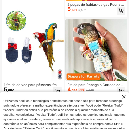
tos, design leve e à prova de fugas,
ideal para treino de voo ao ar livre,
2 peças de fraldas-calças Peony &
5
cuidados diários, viagens e limpeza
Phoenix Parrot, fraldas/fraldas Parr
,58€
5,59€
ot
1 fralda de voo para pássaros, frald
Fralda para Papagaio Cartoon com
5
4
a de voo para papagaios, adequada
Anel de Tira, Fato de Voo de Pássar
,68€
,59€
-1%
4,64€
para calopsitas, roupa de voo para
o com Estampa Fofa, para Uso Interi
papagaios
or/Exterior
Utilizamos cookies e tecnologias semelhantes em nosso site para fornecer o serviço
solicitado e oferecer a melhor experiência de site possível. Você pode "Rejeitar Tudo",
"Aceitar Tudo" ou definir sua preferência de cookie a qualquer momento de sua
escolha. Ao selecionar "Aceitar Tudo", definiremos todos os cookies opcionais, que nos
ajudam a analisar o tráfego, oferecer funcionalidade aprimorada e personalizar o
conteúdo e os anúncios para complementar sua experiência de compra com a SHEIN.
Ao selecionar "Rejeitar Tudo", você permite o uso de cookies estritamente necessários