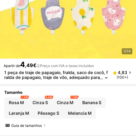
1/24
4
,49€
Apartir de
Preço com IVA e taxas incluídos
1 peça de traje de papagaio, fralda, saco de cocô, f
4,83
ralda de papagaio, traje de vôo, adequado para
(100+)
papagaios, calopsitas, pombos, roupas de fral
das de papagaio protetoras reutilizáveis laváveis, s
aco de cocô de terno de pássaro
Tamanho
7 left
6 left
7 left
Rosa M
Cinza S
Cinza M
Banana S
Laranja M
Pêssego S
Melancia M
Guia de tamanhos