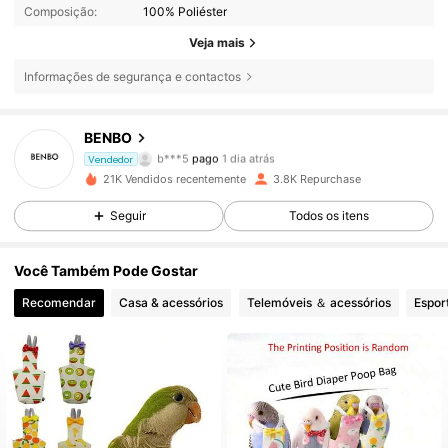
Composição:
100% Poliéster
Veja mais
Informações de segurança e contactos
2K Seguidores
4,87
BENBO
b***5
pago
1 dia atrás
Vendedor
J***a
seguiu
1 dia atrás
21K Vendidos recentemente
3.8K Repurchase
2K Seguidores
4,87
Seguir
Todos os itens
2K Seguidores
4,87
Você Também Pode Gostar
2K Seguidores
4,87
Recomendar
Casa & acessórios
Telemóveis ＆ acessórios
Espor
2K Seguidores
4,87
2K Seguidores
4,87
2K Seguidores
4,87