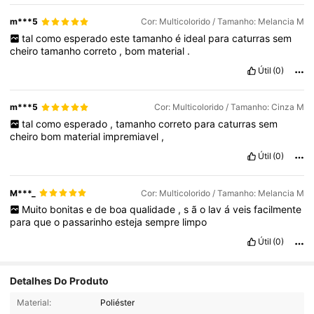
m***5
Cor: Multicolorido / Tamanho: Melancia M
tal
como
esperado
este
tamanho
é
ideal
para
caturras
sem
cheiro
tamanho
correto
,
bom
material
.
Útil
(0)
m***5
Cor: Multicolorido / Tamanho: Cinza M
tal
como
esperado
,
tamanho
correto
para
caturras
sem
cheiro
bom
material
impremiavel
,
Útil
(0)
M***_
Cor: Multicolorido / Tamanho: Melancia M
Muito
bonitas
e
de
boa
qualidade
,
s
ã
o
lav
á
veis
facilmente
para
que
o
passarinho
esteja
sempre
limpo
Útil
(0)
Detalhes Do Produto
Material:
Poliéster