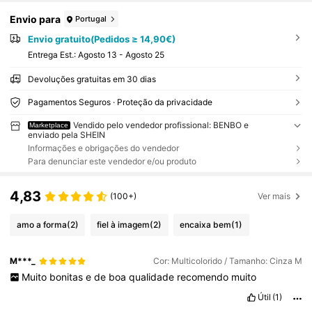
Envio para
Portugal
Envio gratuito(Pedidos ≥ 14,90€)
Entrega Est.:
Agosto 13 - Agosto 25
Devoluções gratuitas em 30 dias
Pagamentos Seguros · Proteção da privacidade
Vendido pelo vendedor profissional: BENBO e
Marketplace
enviado pela SHEIN
Informações e obrigações do vendedor
Para denunciar este vendedor e/ou produto
4,83
(100+)
Ver mais
amo a forma
(2)
fiel à imagem
(2)
encaixa bem
(1)
M***_
Cor: Multicolorido / Tamanho: Cinza M
Muito
bonitas
e
de
boa
qualidade
recomendo
muito
Útil
(1)