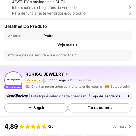
JEWELRY e enviado pela SHEIN
Informações e obrigações do vendedor
Para denunciar este vendedor e/ou produto
Detalhes Do Produto
Material:
Pedra
Veja mais
Informações de segurança e contactos
33K Seguidores
4,88
ROKIGO JEWELRY
g***2
seguiu
11 horas atrás
Vendedor
4***1
está a navegar
Clientes recorrentes com alta taxa de retorno
Estabelecido há
33K Seguidores
4,88
Esta loja é selecionada como um
「Loja de Tendências」
Seguir
Todos os itens
33K Seguidores
4,88
4,89
(29)
Ver mais
33K Seguidores
4,88