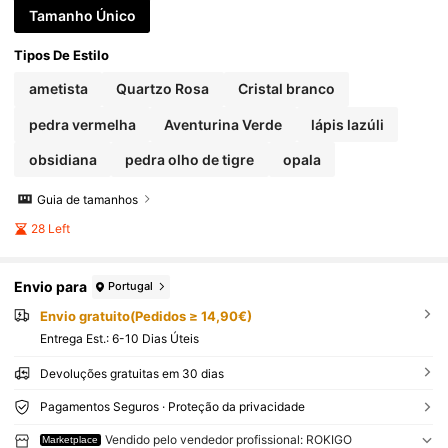
Tamanho Único
Tipos De Estilo
ametista
Quartzo Rosa
Cristal branco
pedra vermelha
Aventurina Verde
lápis lazúli
obsidiana
pedra olho de tigre
opala
Guia de tamanhos
28 Left
Envio para
Portugal
Envio gratuito(Pedidos ≥ 14,90€)
Entrega Est.:
6-10 Dias Úteis
Devoluções gratuitas em 30 dias
Pagamentos Seguros · Proteção da privacidade
Vendido pelo vendedor profissional: ROKIGO
Marketplace