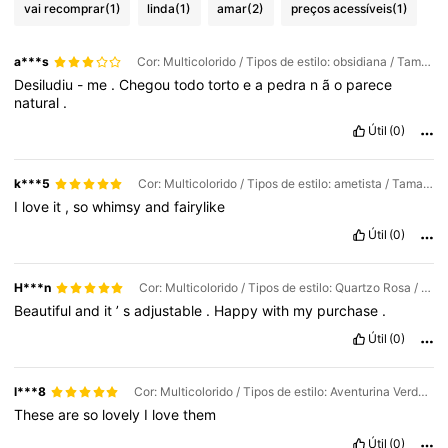
vai recomprar
(1)
linda
(1)
amar
(2)
preços acessíveis
(1)
33K Seguidores
4,88
a***s
Cor: Multicolorido / Tipos de estilo: obsidiana / Tamanho: Tamanho Único
Desiludiu
-
me
.
Chegou
todo
torto
e
a
pedra
n
ã
o
parece
natural
.
33K Seguidores
4,88
Útil
(0)
33K Seguidores
4,88
k***5
Cor: Multicolorido / Tipos de estilo: ametista / Tamanho: Tamanho Único
I
love
it
,
so
whimsy
and
fairylike
Útil
(0)
33K Seguidores
4,88
H***n
Cor: Multicolorido / Tipos de estilo: Quartzo Rosa / Tamanho: Tamanho Único
Beautiful
and
it
’
s
adjustable
.
Happy
with
my
purchase
.
33K Seguidores
4,88
Útil
(0)
33K Seguidores
4,88
l***8
Cor: Multicolorido / Tipos de estilo: Aventurina Verde / Tamanho: Tamanho Único
These
are
so
lovely
I
love
them
Útil
(0)
33K Seguidores
4,88