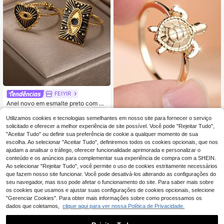
FEIYIR
Anel novo em esmalte preto com ol
3
ho grego em formato de coração, a
,84€
nel aberto ajustável em aço inoxidá
Utilizamos cookies e tecnologias semelhantes em nosso site para fornecer o serviço
Vanel 1 peça Anel Statement
NEW
vel para mulheres, pingente banhad
4
Chique Dourado com Tartaruga Peq
solicitado e oferecer a melhor experiência de site possível. Você pode "Rejeitar Tudo",
,52€
o a ouro 18K que não desbota, joia
uena, Banda Fina com Casca Detal
"Aceitar Tudo" ou definir sua preferência de cookie a qualquer momento de sua
da moda, acessório para festas e fe
hada Esculpida, Anel de Dedo Temá
escolha. Ao selecionar "Aceitar Tudo", definiremos todos os cookies opcionais, que nos
riados, presente para o Dia dos Na
tico Oceânico para Uso Diário
ajudam a analisar o tráfego, oferecer funcionalidade aprimorada e personalizar o
morados.
conteúdo e os anúncios para complementar sua experiência de compra com a SHEIN.
Ao selecionar "Rejeitar Tudo", você permite o uso de cookies estritamente necessários
que fazem nosso site funcionar. Você pode desativá-los alterando as configurações do
seu navegador, mas isso pode afetar o funcionamento do site. Para saber mais sobre
os cookies que usamos e ajustar suas configurações de cookies opcionais, selecione
"Gerenciar Cookies". Para obter mais informações sobre como processamos os
dados que coletamos,
clique aqui para ver nossa Política de Privacidade.