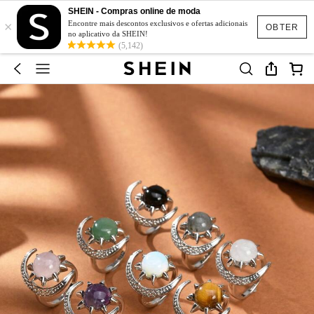
SHEIN - Compras online de moda
×
Encontre mais descontos exclusivos e ofertas adicionais
OBTER
no aplicativo da SHEIN!
(5,142)