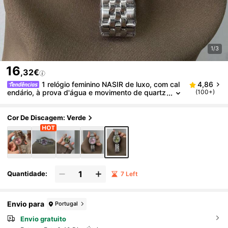
1/3
16
,32€
1 relógio feminino NASIR de luxo, com cal
4,86
endário, à prova d'água e movimento de quartz
(100+)
o, ideal para uso diário e ocasiões especiais.
Cor De Discagem: Verde
Quantidade:
7 Left
Envio para
Portugal
Envio gratuito