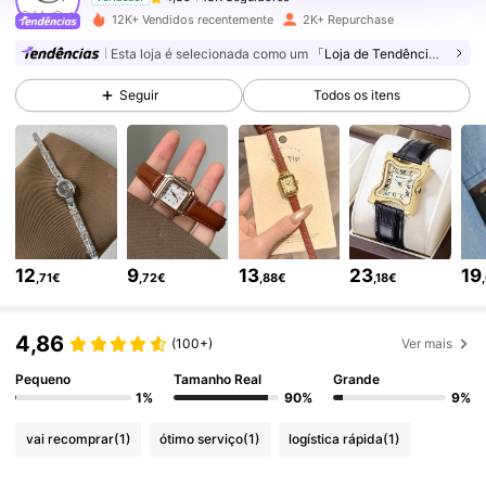
12K+ Vendidos recentemente
2K+ Repurchase
18K Seguidores
4,85
Esta loja é selecionada como um
「Loja de Tendências」
18K Seguidores
4,85
Seguir
Todos os itens
18K Seguidores
4,85
18K Seguidores
4,85
18K Seguidores
4,85
12
9
13
23
19
,71€
,72€
,88€
,18€
18K Seguidores
4,85
4,86
(100+)
Ver mais
18K Seguidores
4,85
Pequeno
Tamanho Real
Grande
1%
90%
9%
18K Seguidores
4,85
vai recomprar
(1)
ótimo serviço
(1)
logística rápida
(1)
18K Seguidores
4,85