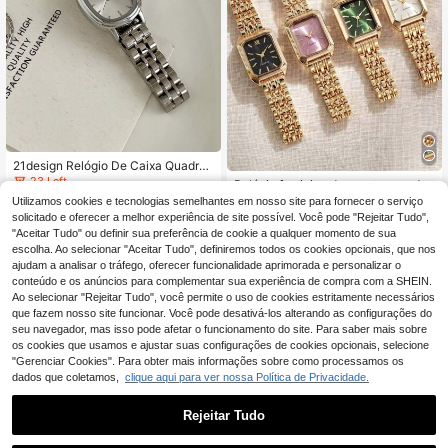
21design Relógio De Caixa Quadrad
a Em Casca De Prata Com Mostrad
23 Left
Relógio feminino de quartzo, model
or Listrado Em Prata E Pulseira De A
o minimalista com mostrador quadr
#2 Mais Vendido
em Aço Inoxidável Relógios de quartzo
Utilizamos cookies e tecnologias semelhantes em nosso site para fornecer o serviço
11
ço
,86€
ado e caixa banhada a ouro de alta
solicitado e oferecer a melhor experiência de site possível. Você pode "Rejeitar Tudo",
5
qualidade. Ideal como presente de
,48€
"Aceitar Tudo" ou definir sua preferência de cookie a qualquer momento de sua
aniversário, Dia das Mães, Natal, Di
escolha. Ao selecionar "Aceitar Tudo", definiremos todos os cookies opcionais, que nos
a dos Namorados, aniversário ou qu
ajudam a analisar o tráfego, oferecer funcionalidade aprimorada e personalizar o
alquer outra ocasião especial.
conteúdo e os anúncios para complementar sua experiência de compra com a SHEIN.
Ao selecionar "Rejeitar Tudo", você permite o uso de cookies estritamente necessários
que fazem nosso site funcionar. Você pode desativá-los alterando as configurações do
seu navegador, mas isso pode afetar o funcionamento do site. Para saber mais sobre
os cookies que usamos e ajustar suas configurações de cookies opcionais, selecione
"Gerenciar Cookies". Para obter mais informações sobre como processamos os
dados que coletamos,
clique aqui para ver nossa Política de Privacidade.
Rejeitar Tudo