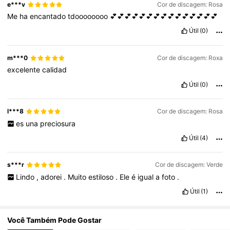
e***v
Cor de discagem: Rosa
Me
ha
encantado
tdoooooooo
💕💕💕💕💕💕💕💕💕💕💕💕💕💕💕
Útil
(0)
m***0
Cor de discagem: Roxa
excelente
calidad
Útil
(0)
l***8
Cor de discagem: Rosa
es
una
preciosura
Útil
(4)
s***r
Cor de discagem: Verde
Lindo
,
adorei
.
Muito
estiloso
.
Ele
é
igual
a
foto
.
Útil
(1)
Você Também Pode Gostar