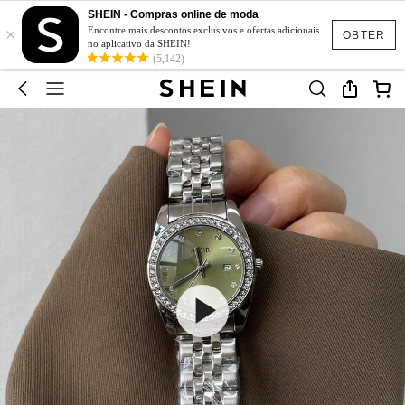
SHEIN - Compras online de moda
×
Encontre mais descontos exclusivos e ofertas adicionais
OBTER
no aplicativo da SHEIN!
(5,142)