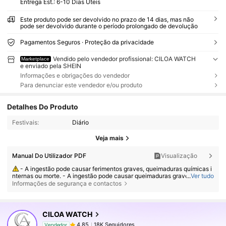
Entrega Est.:
6-10 Dias Úteis
Este produto pode ser devolvido no prazo de 14 dias, mas não
pode ser devolvido durante o período prolongado de devolução
Pagamentos Seguros · Proteção da privacidade
Vendido pelo vendedor profissional: CILOA WATCH
Marketplace
e enviado pela SHEIN
Informações e obrigações do vendedor
Para denunciar este vendedor e/ou produto
Detalhes Do Produto
Festivais:
Diário
Veja mais
Manual Do Utilizador PDF
Visualização
- A ingestão pode causar ferimentos graves, queimaduras químicas i
nternas ou morte. - A ingestão pode causar queimaduras graves em ape
...
Ver tudo
nas 2 horas. - Se houver suspeita de ingestão ou inserção de uma pilha
Informações de segurança e contactos
em qualquer parte do corpo, procure atendimento médico imediatament
18K Seguidores
4,85
e. - Mantenha pilhas novas e usadas longe do alcance de crianças. - C
ertifique-se de que o compartimento da pilha esteja sempre bem fechad
o.
CILOA WATCH
18K Seguidores
4,85
Vendedor
m***l
seguiu
11 horas atrás