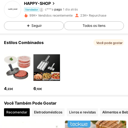
3.3K Seguidores
4,83
HAPPY-SHOP
c***a
pago
1 dia atrás
Vendedor
a***2
seguiu
1 dia atrás
99K+ Vendidos recentemente
23K+ Repurchase
3.3K Seguidores
4,83
Seguir
Todos os itens
3.3K Seguidores
4,83
Estilos Combinados
Você pode gostar
3.3K Seguidores
4,83
3.3K Seguidores
4,83
4
6
,23€
,10€
3.3K Seguidores
4,83
Você Também Pode Gostar
Recomendar
Eletrodomésticos
Livros e revistas
Alimentos e Be
3.3K Seguidores
4,83