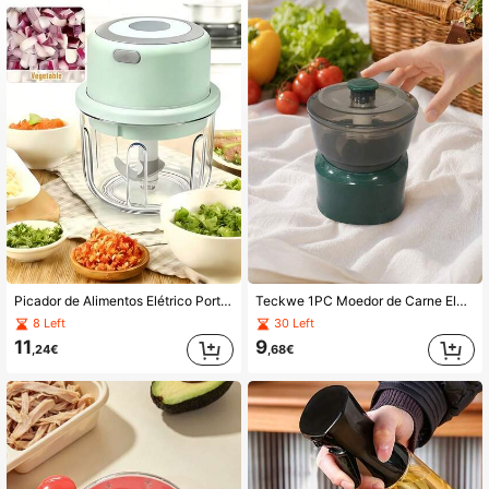
3.3K Seguidores
4,83
3.3K Seguidores
4,83
3.3K Seguidores
4,83
Picador de Alimentos Elétrico Portátil Sem Fios 100/250ml, Mini Fatiador de Alho Elétrico, Moedor e Picador de Carne Multifunções Recarregável por USB, Adequado para Vegetais, Carne, Alho, Gengibre, Malagueta, Fruta, etc.
Teckwe 1PC Moedor de Carne Elétrico, Processador de Alimentos para Bebé, Processador de Alimentos Multifuncional, Moedor de Alho, Sem Fio e Portátil, Adequado para Cozinhar Vários Ingredientes, Um Excelente Parceiro para a Cozinha Familiar.
8 Left
30 Left
11
9
,24€
,68€