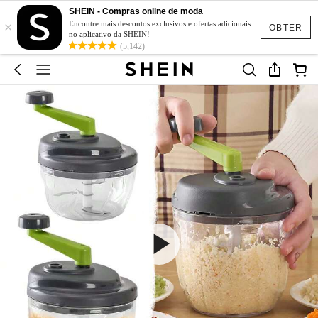
SHEIN - Compras online de moda
×
Encontre mais descontos exclusivos e ofertas adicionais
OBTER
no aplicativo da SHEIN!
(5,142)