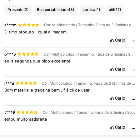
Presente
(2)
Boa portabilidade
(3)
cor lisa
(1)
útil
(17)
s***m
Cor: Multicolorido / Tamanho: Faca de 3 lâminas de 520ml
Ó
timo
produto
,
igual
à
imagem
Útil
(0)
b***5
Cor: Multicolorido / Tamanho: Faca de 5 lâminas 900ml
es
la
segunda
que
pido
excelente
Útil
(0)
i***a
Cor: Multicolorido / Tamanho: Faca de 3 lâminas de 520ml
Bom
material
e
trabalha
bem
,
f
á
cil
de
usar
Útil
(0)
t***9
Cor: Multicolorido / Tamanho: Faca de 5 lâminas 900ml
estou
muito
satisfeita
3.3K Seguidores
4,83
Útil
(0)