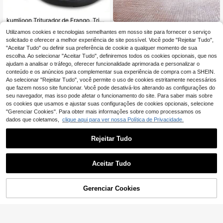
kumlioon Triturador de Frango, Triturador de Frango, Triturador de Carne com Cabo Ergonômico, Fácil Limpeza, Triturador de Frango Twist, Triturador de Carne Twist, Moedor de Frango, Triturador de Frango
SHEIN Basic living 1peça Prensa de hambúrguer, prensa de hambúrguer recheado, molde de hambúrguer para churrasco, grelha de carne, acessório para utensílios de cozinha, máquina para fazer hambúrguer
-1%
6 Left
Utilizamos cookies e tecnologias semelhantes em nosso site para fornecer o serviço
10
solicitado e oferecer a melhor experiência de site possível. Você pode "Rejeitar Tudo",
4
,99€
,73€
4,78€
"Aceitar Tudo" ou definir sua preferência de cookie a qualquer momento de sua
escolha. Ao selecionar "Aceitar Tudo", definiremos todos os cookies opcionais, que nos
ajudam a analisar o tráfego, oferecer funcionalidade aprimorada e personalizar o
conteúdo e os anúncios para complementar sua experiência de compra com a SHEIN.
Ao selecionar "Rejeitar Tudo", você permite o uso de cookies estritamente necessários
que fazem nosso site funcionar. Você pode desativá-los alterando as configurações do
seu navegador, mas isso pode afetar o funcionamento do site. Para saber mais sobre
os cookies que usamos e ajustar suas configurações de cookies opcionais, selecione
"Gerenciar Cookies". Para obter mais informações sobre como processamos os
dados que coletamos,
clique aqui para ver nossa Política de Privacidade.
Rejeitar Tudo
Aceitar Tudo
Gerenciar Cookies
ADICIONAR AO CARRINHO
Economizar 0,23€
LAC Processador de alimentos com 2 tigelas de vidro (10 xícaras + 3,2 xícaras), moedor de carne e picador de legumes, potente motor de cobre de 300 W - Inclui 2 conjuntos de lâminas de dupla camada para processar frutas, carnes e nozes.
1pc Bandeja de Descongelamento Rápido, Descongelamento Rápido de Alimentos Congelados, Carne, Tábua de Descongelamento de Frutas, Bandeja de Descongelamento, Pequena Ferramenta de Camping
-3%
9 Left
7
,05€
7,28€