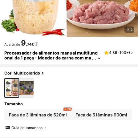
1/12
9
,74€
Apartir de
Processador de alimentos manual multifunci
4,89
(
100+
)
onal de 1 peça - Moedor de carne com ma
nivela, picador de vegetais e fabricante de
bolinhos - Utensílio de cozinha essencial
Cor: Multicolorido
Tamanho
9 left
Faca de 3 lâminas de 520ml
Faca de 5 lâminas 900ml
Guia de tamanhos