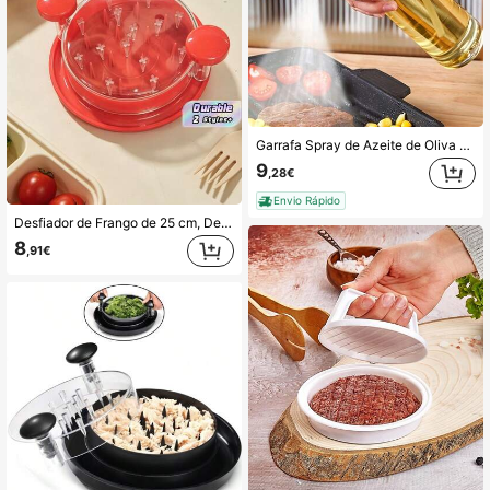
Garrafa Spray de Azeite de Oliva 200ml/300ml à Prova de Fugas de Alta Pressão - Utensílio de Cozinha, Adequada para Churrasco, Fritadeira de Ar, Utensílios de Campanha - Controlo Preciso de Óleo, Design em Plástico Durável, Garrafa Spray de Óleo de Cozinha, Acessório de Churrasco, Garrafa Transparente
9
,28€
Envio Rápido
Desfiador de Frango de 25 cm, Desfiador de Peito de Frango, Tampa Transparente, Design Ergonômico, Antiderrapante, Fácil de Limpar, Desfiador de Frango Giratório, Moedor de Frango. Desfiamento Eficiente: Este desfiador de carne desfia a carne cozida em pedaços macios e suaves sem esforço, sendo ideal para tacos, sanduíches e muito mais. Estrutura Robusta: Este desfiador é feito de materiais de alta qualidade, adequado para uso frequente na cozinha.
8
,91€