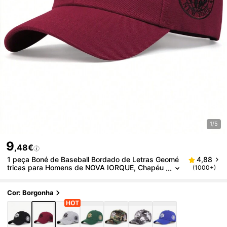
1/5
9
,48€
1 peça Boné de Baseball Bordado de Letras Geomé
4,88
tricas para Homens de NOVA IORQUE, Chapéu
(1000+)
de Lazer ao Ar Livre Ajustável para Proteção S
olar, Adequado para Viajar, Férias na Praia na Prima
vera e Outono, Rua
Cor: Borgonha