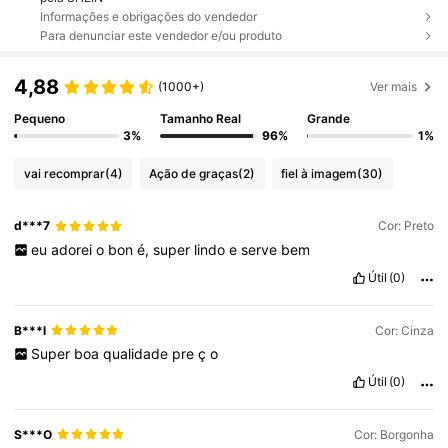
Informações e obrigações do vendedor
Para denunciar este vendedor e/ou produto
4,88
(1000+)
Ver mais
Pequeno
Tamanho Real
Grande
3%
96%
1%
vai recomprar
(4)
Ação de graças
(2)
fiel à imagem
(30)
d***7
Cor: Preto
eu
adorei
o
bon
é,
super
lindo
e
serve
bem
Útil
(0)
B***l
Cor: Cinza
Super
boa
qualidade
pre
ç
o
Útil
(0)
S***O
Cor: Borgonha