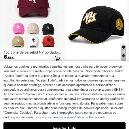
Professor, regresso às aulas, Hallow
een, noiva, estudante, professor, es
sencial para viagens de verão de m
ulher praia e litoral, chapéu de praia
para mulher, essencial para casame
nto de noiva, acessório para mulher
Porto Rico, acessório casual para c
abelo, boné trucker para mulher, 4 d
e julho
1pc Boné de beisebol NY bordado,
6
chapéu casual de proteção solar aj
,58€
7
ustável para exterior, adequado par
a primavera, outono, viagens, praia,
Utilizamos cookies e tecnologias semelhantes em nosso site para fornecer o serviço
Boné de Basebol 2026 Simples e Cr
para homens e mulheres, estilo Y2K
8
iativo, Novo, com Letra NY Bordad
solicitado e oferecer a melhor experiência de site possível. Você pode "Rejeitar Tudo",
,78€
a, Estilo Hip Hop, Boné de Skate, pa
"Aceitar Tudo" ou definir sua preferência de cookie a qualquer momento de sua
ra Exterior, Uso Diário e Deslocaçõe
escolha. Ao selecionar "Aceitar Tudo", definiremos todos os cookies opcionais, que nos
s, Decorativo, Boné de Proteção So
ajudam a analisar o tráfego, oferecer funcionalidade aprimorada e personalizar o
lar, Unissexo
conteúdo e os anúncios para complementar sua experiência de compra com a SHEIN.
Ao selecionar "Rejeitar Tudo", você permite o uso de cookies estritamente necessários
que fazem nosso site funcionar. Você pode desativá-los alterando as configurações do
seu navegador, mas isso pode afetar o funcionamento do site. Para saber mais sobre
os cookies que usamos e ajustar suas configurações de cookies opcionais, selecione
"Gerenciar Cookies". Para obter mais informações sobre como processamos os
dados que coletamos,
clique aqui para ver nossa Política de Privacidade.
Rejeitar Tudo