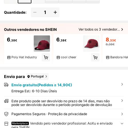
Quantidade:
Outros vendedores no SHEIN
Ver todos os 3 vendedores
6
6
8
,38€
,38€
,33€
8,38€
Poly Hat Industry
cool cheer
Bandora Ha
Envio para
Portugal
Envio gratuito(Pedidos ≥ 14,90€)
Entrega Est.:
6-10 Dias Úteis
Este produto pode ser devolvido no prazo de 14 dias, mas não
pode ser devolvido durante o período prolongado de devolução
Pagamentos Seguros · Proteção da privacidade
Vendido pelo vendedor profissional: AoXu e enviado
Marketplace
pela SHEIN