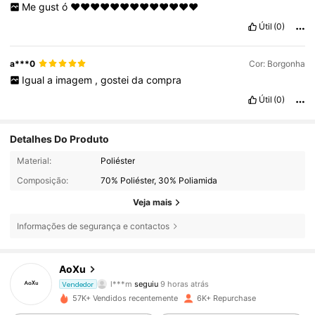
Me
gust
ó
♥️♥️♥️♥️♥️♥️♥️♥️♥️♥️♥️♥️❤️
Útil
(0)
a***0
Cor: Borgonha
Igual
a
imagem
,
gostei
da
compra
Útil
(0)
Detalhes Do Produto
Material:
Poliéster
Composição:
70% Poliéster, 30% Poliamida
Veja mais
Informações de segurança e contactos
2.6K Seguidores
4,85
AoXu
l***m
seguiu
9 horas atrás
Vendedor
j***0
está a navegar
57K+ Vendidos recentemente
6K+ Repurchase
2.6K Seguidores
4,85