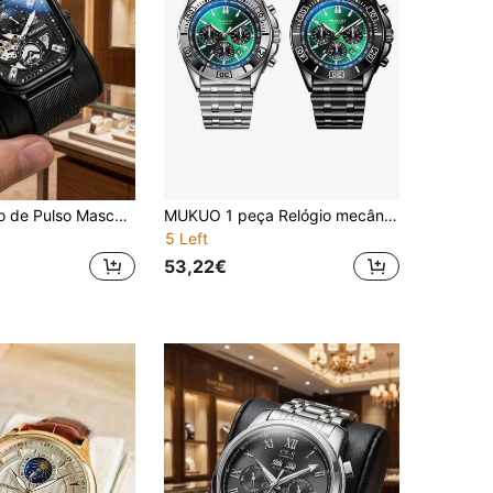
1 peça Relógio de Pulso Masculino Mecânico, Automático Multifunções, Pulseira de Malha em Aço Inoxidável, 30M à Prova de Água, Luminoso, Estilo Clássico de Negócios e Moda 6290
MUKUO 1 peça Relógio mecânico automático de luxo personalizado para homem com pulseira de aço, à prova de água, luminoso, multifunções, relógio de datação e desporto, presente de férias para homem
5 Left
53,22€