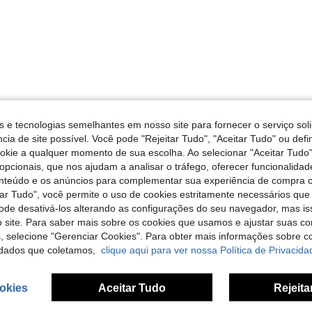
Útil (1)
s e tecnologias semelhantes em nosso site para fornecer o serviço soli
cia de site possível. Você pode "Rejeitar Tudo", "Aceitar Tudo" ou defi
liações
ookie a qualquer momento de sua escolha. Ao selecionar "Aceitar Tudo"
opcionais, que nos ajudam a analisar o tráfego, oferecer funcionalida
onteúdo e os anúncios para complementar sua experiência de compra
tar Tudo", você permite o uso de cookies estritamente necessários que
pode desativá-los alterando as configurações do seu navegador, mas is
 site. Para saber mais sobre os cookies que usamos e ajustar suas co
s, selecione "Gerenciar Cookies". Para obter mais informações sobre 
dados que coletamos,
clique aqui para ver nossa Política de Privacida
okies
Aceitar Tudo
Rejeita