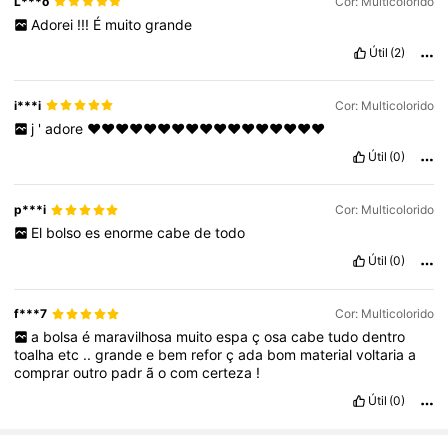
L***o
Cor: Multicolorido
Adorei
!!!
É
muito
grande
Útil
(2)
i***i
Cor: Multicolorido
j
'
adore
❤️❤️❤️❤️❤️❤️❤️❤️❤️❤️❤️❤️❤️❤️❤️❤️❤️
Útil
(0)
p***i
Cor: Multicolorido
El
bolso
es
enorme
cabe
de
todo
Útil
(0)
f***7
Cor: Multicolorido
a
bolsa
é
maravilhosa
muito
espa
ç
osa
cabe
tudo
dentro
toalha
etc
..
grande
e
bem
refor
ç
ada
bom
material
voltaria
a
comprar
outro
padr
ã
o
com
certeza
!
Útil
(0)