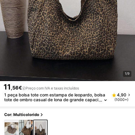
1/9
11
,56€
Preço com IVA e taxas incluídos
1 peça bolsa tote com estampa de leopardo, bolsa
4,90
tote de ombro casual de lona de grande capaci
(1000+)
dade, bolsa com estampa de chita da moda pa
ra mulheres, retorno de leopardo
Cor: Multicolorido