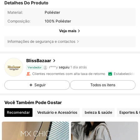
Detalhes Do Produto
Material:
Poliéster
Composição:
100% Poliéster
Veja mais
Informações de segurança e contactos
8.8K Seguidores
4,87
BlissBazaar
r***y
seguiu
1 dia atrás
8.8K Seguidores
4,87
Vendedor
Clientes recorrentes com alta taxa de retorno
Estabelecido há
8.8K Seguidores
4,87
Seguir
Todos os itens
8.8K Seguidores
4,87
Você Também Pode Gostar
Recomendar
Vestuário e Acessórios
beleza & saúde
Esportes &
8.8K Seguidores
4,87
8.8K Seguidores
4,87