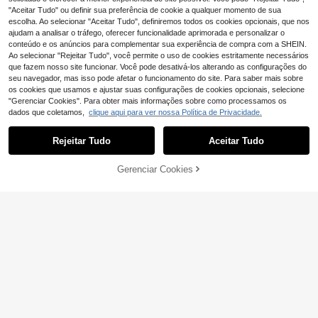
spiração para o outono, material es
a Mulheres e Raparigas, Presente Id
"Aceitar Tudo" ou definir sua preferência de cookie a qualquer momento de sua
colar, mochila escolar, bolsa escola
eal para Raparigas, Enfermeiras, Est
escolha. Ao selecionar "Aceitar Tudo", definiremos todos os cookies opcionais, que nos
r, bolsa escolar, mochila escolar, mo
udantes - Design Durável e Portátil,
chila escolar, mochilas de volta às a
ajudam a analisar o tráfego, oferecer funcionalidade aprimorada e personalizar o
Modelador de Cabelo e Acessórios
ulas, grande capacidade, leve, port
- Bolsa de Transporte e Arrumação
conteúdo e os anúncios para complementar sua experiência de compra com a SHEIN.
átil, dobrável, primeiro dia de aula, f
Durável para Viagem
Ao selecionar "Rejeitar Tudo", você permite o uso de cookies estritamente necessários
érias, praia
que fazem nosso site funcionar. Você pode desativá-los alterando as configurações do
seu navegador, mas isso pode afetar o funcionamento do site. Para saber mais sobre
os cookies que usamos e ajustar suas configurações de cookies opcionais, selecione
"Gerenciar Cookies". Para obter mais informações sobre como processamos os
dados que coletamos,
clique aqui para ver nossa Política de Privacidade.
Rejeitar Tudo
Aceitar Tudo
Gerenciar Cookies
ADICIONAR AO CARRINHO