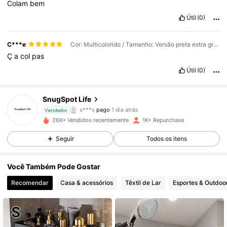
Colam
bem
Útil
(0)
C***e
Cor: Multicolorido / Tamanho: Versão preta extra grossa + 2 ganchos
Ç
a
col
pas
Útil
(0)
SnugSpot Life
253 Seguidores
4,53
s***s
pago
1 dia atrás
Vendedor
26K+ Vendidos recentemente
1K+ Repurchase
253 Seguidores
4,53
Seguir
Todos os itens
253 Seguidores
4,53
Você Também Pode Gostar
253 Seguidores
4,53
Recomendar
Casa & acessórios
Têxtil de Lar
Esportes & Outdoo
253 Seguidores
4,53