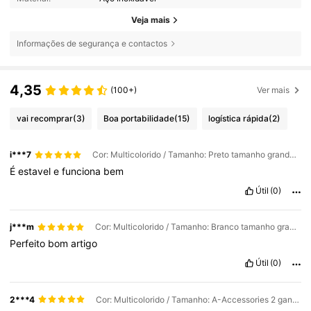
Veja mais
Informações de segurança e contactos
4,35
(100+)
Ver mais
vai recomprar
(3)
Boa portabilidade
(15)
logística rápida
(2)
i***7
Cor: Multicolorido / Tamanho: Preto tamanho grande + 2 ganchos
É
estavel
e
funciona
bem
Útil
(0)
j***m
Cor: Multicolorido / Tamanho: Branco tamanho grande + 2 ganchos
Perfeito
bom
artigo
Útil
(0)
2***4
Cor: Multicolorido / Tamanho: A-Accessories 2 ganchos