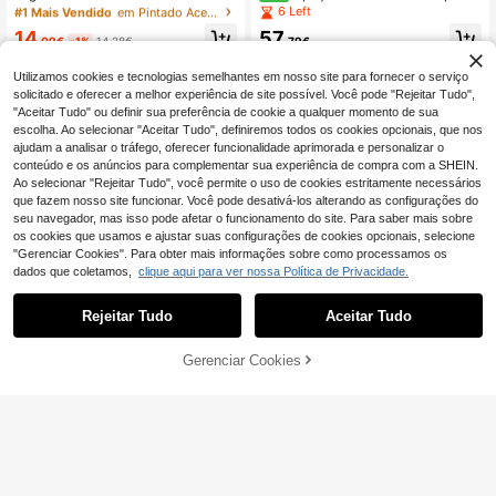
e), Prateleira de Banheiro Simples/
Adultos: Banheira Portátil Dobrável
6 Left
#1 Mais Vendido
#1 Mais Vendido
em Pintado Acessórios para casa de banho
em Pintado Acessórios para casa de banho
Dupla, Suporte de Armazenamento
para Casa com Encosto Confortáve
26 Left
26 Left
14
57
Suspenso Sem Furos, Prateleira de
l, Material Durável Reforçado, Fácil
,09€
-1%
14,28€
,79€
#1 Mais Vendido
em Pintado Acessórios para casa de banho
Armazenamento Multicamadas par
de Guardar e Instalação Rápida, De
26 Left
a Acessórios de Banheiro, Organiza
sign Poupa-Espaço, Adequada para
Utilizamos cookies e tecnologias semelhantes em nosso site para fornecer o serviço
dor de Banheiro
Relaxar e Tomar Banho de Imersão
solicitado e oferecer a melhor experiência de site possível. Você pode "Rejeitar Tudo",
na Casa de Banho
"Aceitar Tudo" ou definir sua preferência de cookie a qualquer momento de sua
escolha. Ao selecionar "Aceitar Tudo", definiremos todos os cookies opcionais, que nos
ajudam a analisar o tráfego, oferecer funcionalidade aprimorada e personalizar o
conteúdo e os anúncios para complementar sua experiência de compra com a SHEIN.
Ao selecionar "Rejeitar Tudo", você permite o uso de cookies estritamente necessários
que fazem nosso site funcionar. Você pode desativá-los alterando as configurações do
seu navegador, mas isso pode afetar o funcionamento do site. Para saber mais sobre
os cookies que usamos e ajustar suas configurações de cookies opcionais, selecione
"Gerenciar Cookies". Para obter mais informações sobre como processamos os
dados que coletamos,
clique aqui para ver nossa Política de Privacidade.
Rejeitar Tudo
Aceitar Tudo
Gerenciar Cookies
ADICIONAR AO CARRINHO
Suporte para Papel Higiênico de Ba
Conjunto de 2 peças: 1 suporte long
nheiro (1 unidade), Suporte Autoade
o para papel higiénico + 1 clipe de a
22 Left
#1 Mais Vendido
em Multicolorido Acessórios para casa de banho
sivo em Aço Inoxidável para Papel
rrumação rápido, design pendurado
3
3
Higiênico em Rolo, Suporte para Le
sem furos, adequado para autoclis
,13€
,28€
nços de Papel, Suporte Perfurado p
mo, porta de armário e parede, supo
ara Papel Higiênico de Parede, Ace
rte minimalista preto para rolo de pa
ssórios para Banheiro, Utensílios pa
pel, arrumação para casa de banho