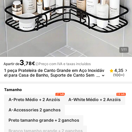
1/11
3
,78€
Apartir de
Preço com IVA e taxas incluídos
1 peça Prateleira de Canto Grande em Aço Inoxidáv
4,35
el para Casa de Banho, Suporte de Canto Sem
(100+)
Furos, Prateleira de Arrumação para Casa de B
anho, Suporte de Arrumação em Metal Sem Furos,
Adequado para Casa de Banho, Cozinha e Dormitóri
Tamanho
o, Poupa Espaço, Prateleira de Armário de Arrumaç
27 left
10 left
ão Exterior, Suporte de Arrumação para Cosméticos
A-Preto Médio + 2 Anzóis
A-White Médio + 2 Anzóis
A-Accessories 2 ganchos
Preto tamanho grande + 2 ganchos
Branco tamanho grande + 2 ganchos