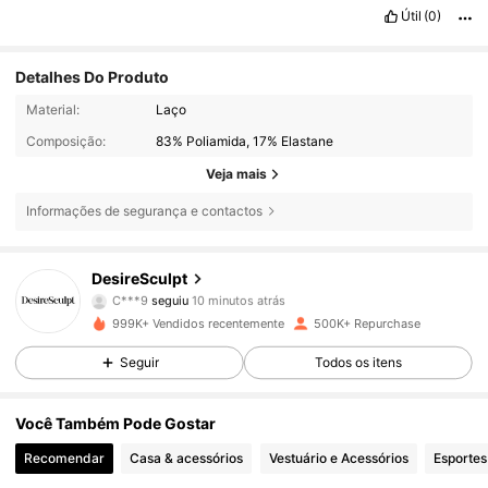
Útil
(0)
Detalhes Do Produto
Material:
Laço
Composição:
83% Poliamida, 17% Elastane
Veja mais
Informações de segurança e contactos
106K Seguidores
4,74
DesireSculpt
C***9
seguiu
10 minutos atrás
c***e
está a navegar
106K Seguidores
4,74
999K+ Vendidos recentemente
500K+ Repurchase
Seguir
Todos os itens
106K Seguidores
4,74
Você Também Pode Gostar
Recomendar
Casa & acessórios
Vestuário e Acessórios
Esportes
106K Seguidores
4,74