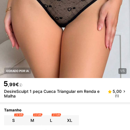
1/5
GERADO POR IA
5
,99€
DesireSculpt 1 peça Cueca Triangular em Renda e
5,00
Malha
(1)
Tamanho
24 left
24 left
23 left
S
M
L
XL