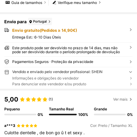
Guia de tamanhos
Verifique meu tamanho
Envio para
Portugal
Envio gratuito(Pedidos ≥ 14,90€)
Entrega Est.:
6-10 Dias Úteis
Este produto pode ser devolvido no prazo de 14 dias, mas não
pode ser devolvido durante o período prolongado de devolução
Pagamentos Seguros · Proteção da privacidade
Vendido e enviado pelo vendedor profissional: SHEIN
Informações e obrigações do vendedor
Para denunciar este vendedor e/ou produto
5,00
(1)
Ver mais
Pequeno
Tamanho Real
Grande
0%
100%
0%
a***3
Cor: Preto / Tamanho: XL
Culotte
dentelle
,
de
bon
go
û
t
et
sexy
.