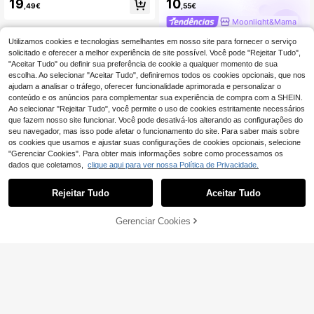
19
10
,49€
,55€
Moonlight&Mama
Utilizamos cookies e tecnologias semelhantes em nosso site para fornecer o serviço
solicitado e oferecer a melhor experiência de site possível. Você pode "Rejeitar Tudo",
"Aceitar Tudo" ou definir sua preferência de cookie a qualquer momento de sua
escolha. Ao selecionar "Aceitar Tudo", definiremos todos os cookies opcionais, que nos
ajudam a analisar o tráfego, oferecer funcionalidade aprimorada e personalizar o
conteúdo e os anúncios para complementar sua experiência de compra com a SHEIN.
Ao selecionar "Rejeitar Tudo", você permite o uso de cookies estritamente necessários
que fazem nosso site funcionar. Você pode desativá-los alterando as configurações do
seu navegador, mas isso pode afetar o funcionamento do site. Para saber mais sobre
os cookies que usamos e ajustar suas configurações de cookies opcionais, selecione
"Gerenciar Cookies". Para obter mais informações sobre como processamos os
dados que coletamos,
clique aqui para ver nossa Política de Privacidade.
Rejeitar Tudo
Aceitar Tudo
Gerenciar Cookies
ADICIONAR AO CARRINHO