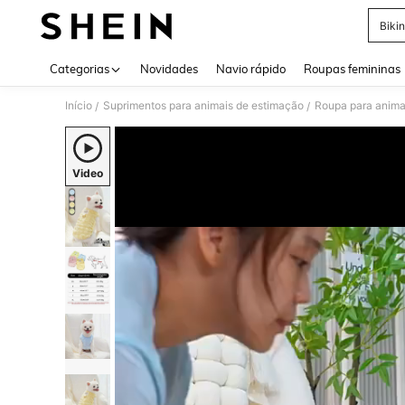
Bikin
Use up 
Categorias
Novidades
Navio rápido
Roupas femininas
Início
Suprimentos para animais de estimação
Roupa para anima
/
/
Video