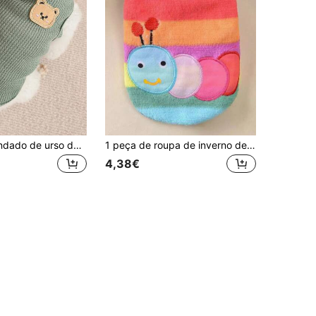
Aquário remendado de urso de desenho animado
1 peça de roupa de inverno de flanela com desenho animado para xícaras de chá, poodle, filhotes de gato, ursinhos de pelúcia, suprimentos para animais de estimação
4,38€