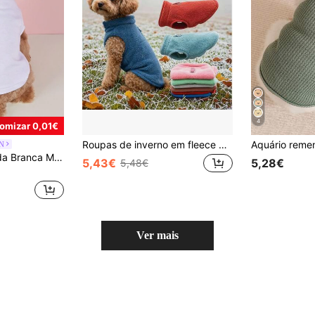
4
omizar 0,01€
Roupas de inverno em fleece para animais de estimação, adequadas para cães de pequeno porte, incluindo Yorkshire Terrier, filhotes, gatos, Chihuahuas, Buldogues Franceses e Poodles. Também disponíveis camisetas para cães e coletes para gatos.
N
1pc Nova Cor Sólida Branca Manga Curta Confortável Respirável Pet Camiseta Para Cães Pequenos E Gatos Em Torno Do Pescoço Roupas
5,43€
5,28€
5,48€
Ver mais