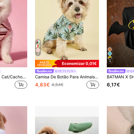
4
16
Economizar 0,01€
PETS FUN
B
PETSIN 1 peça Pet Cat/Cachorro Universal Rosa Elástico Listrado Casual Confortável Camisa Polo para Pet
Camisa De Botão Para Animais De Estimação De Duas Patas Com Gola Para Gatos E Cachorros De Férias Na Praia Havaiana Na Primavera, Verão E Outono
4,83€
6,17€
4,84€