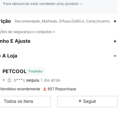
Para denunciar este vendedor e/ou produto
ição
Recomendado, Malhado, Difuso,Gráfico, Carta,Inverno
ções de segurança e contactos
nho E Ajuste
4,85
1
246
4,85
1
246
 A Loja
4,85
1
246
4,85
1
246
PETCOOL
Vendedor
b***s
seguiu
1 dia atrás
4,85
1
246
Avaliação
Itens
Seguidores
4,85
1
246
 Vendidos recentemente
857 Repurchase
4,85
1
246
Todos os itens
Seguir
4,85
1
246
4,85
1
246
4,85
1
246