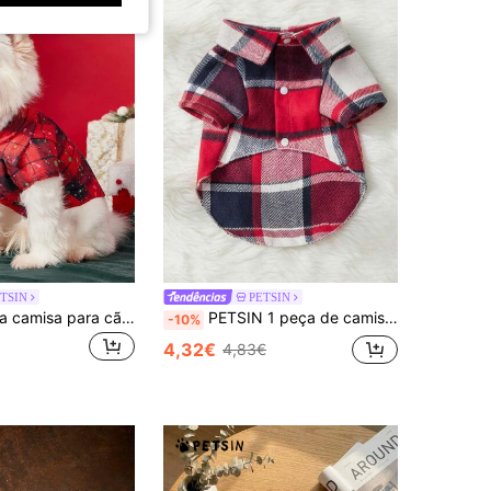
TSIN
PETSIN
PETSIN 1 peça camisa para cão e gato, universal, de Natal, vermelha com xadrez e salpicos de tinta, estilo fashion, elegante e confortável
PETSIN 1 peça de camisa xadrez de Natal para animais de estimação de cores misturadas
-10%
4,32€
4,83€