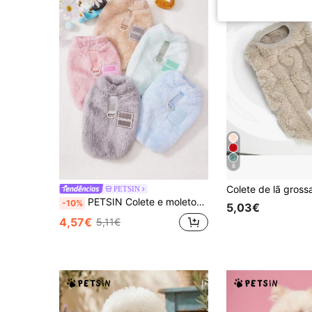
8
PETSIN
PETSIN Colete e moletom de veludo macio para animais de estimação, ideal para outono/inverno – Suéter quentinho e macio com fivela de tração para cães, gatos e pequenos animais, para uso interno e externo.
-10%
5,03€
4,57€
5,11€