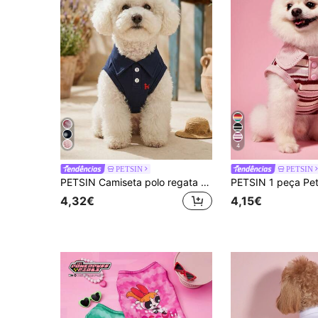
4
PETSIN
PETSIN
PETSIN Camiseta polo regata de manga curta bordada para animais de estimação, cor sólida, para primavera/verão (1 peça).
4,32€
4,15€