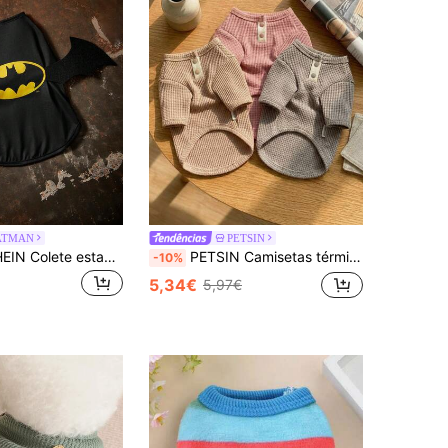
ATMAN
PETSIN
BATMAN X SHEIN Colete estampado para animais de estimação (1 peça), roupa para gatos e cachorros, tamanhos XXS a XXXXL (extra pequeno e extra grande), com asas, morcego e logo. Estiloso!
PETSIN Camisetas térmicas versáteis para cães, gatos, bichons frisés, yorkshire terriers, pomerânias e outras raças pequenas - Roupas para animais de estimação
-10%
5,34€
5,97€