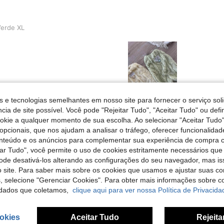
erde XL
s e tecnologias semelhantes em nosso site para fornecer o serviço soli
Útil (0)
cia de site possível. Você pode "Rejeitar Tudo", "Aceitar Tudo" ou defi
ookie a qualquer momento de sua escolha. Ao selecionar "Aceitar Tudo"
opcionais, que nos ajudam a analisar o tráfego, oferecer funcionalida
liações
onteúdo e os anúncios para complementar sua experiência de compra
tar Tudo", você permite o uso de cookies estritamente necessários que
pode desativá-los alterando as configurações do seu navegador, mas is
 site. Para saber mais sobre os cookies que usamos e ajustar suas co
s, selecione "Gerenciar Cookies". Para obter mais informações sobre 
dados que coletamos,
clique aqui para ver nossa Política de Privacida
okies
Aceitar Tudo
Rejeita