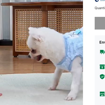
Quant
Desculp
En