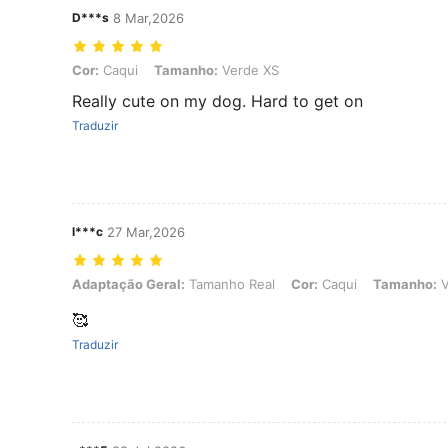
D***s
8 Mar,2026
Cor: Caqui, Tamanho: Verde XS
Cor:
Caqui
Tamanho:
Verde XS
Really cute on my dog. Hard to get on
Traduzir
l***c
27 Mar,2026
Adaptação Geral: Tamanho Real, Cor: Caqui, Tamanho: Verde L
Adaptação Geral:
Tamanho Real
Cor:
Caqui
Tamanho:
V
🥰
Traduzir