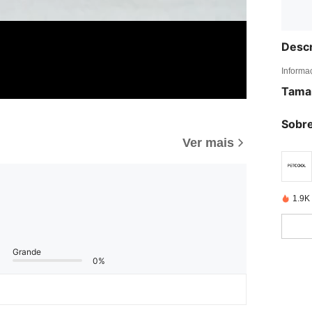
Descr
Informa
Tama
Sobre
Ver mais
1.9K
Grande
0%