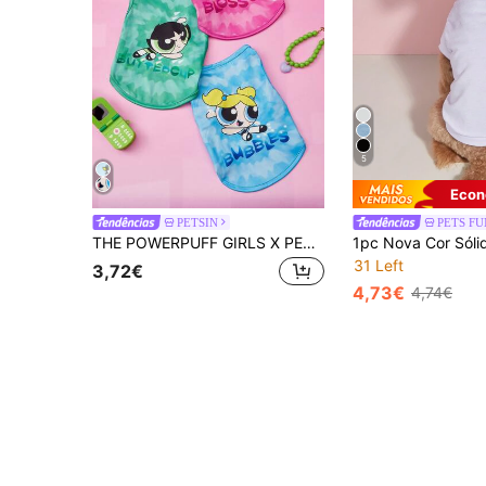
5
Econ
PETSIN
PETS FU
THE POWERPUFF GIRLS X PETSIN 1 peça Colete para Animais de Estimação com Estampa de Letra e Menina de Olhos Grandes Fofa, Super Macio e Amigável à Pele, Respirável, Mantém o Seu Gato ou Cão Fresco e Confortável, Ótimo para Relaxar em Casa ou Brincar ao Ar Livre, Um Visual Divertido para o Dia a Dia do Seu Amigo Peludo
31 Left
3,72€
4,73€
4,74€