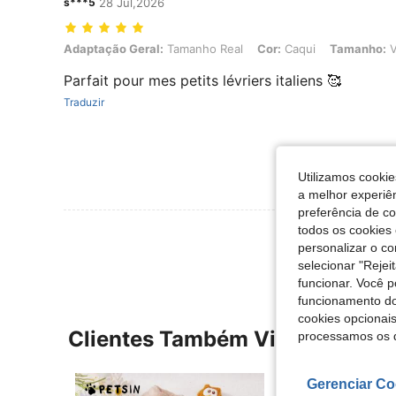
s***5
28 Jul,2026
Adaptação Geral: Tamanho Real, Cor: Caqui, Tamanho: Verde XL
Adaptação Geral:
Tamanho Real
Cor:
Caqui
Tamanho:
V
Parfait pour mes petits lévriers italiens 🥰
Traduzir
Utilizamos cookie
a melhor experiên
preferência de c
todos os cookies 
Ver Mais Ava
personalizar o c
selecionar "Rejei
funcionar. Você 
funcionamento do
cookies opcionai
Clientes Também Visitaram
processamos os 
Gerenciar Co