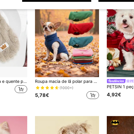
Colete de lã grossa e quente para cães e gatos de pequeno porte, ideal para brincadeiras ao ar livre no inverno.
Roupa macia de lã polar para cães, colete quente com argola em D, ideal para filhotes de pequeno porte, como Chihuahuas, Buldogues Franceses e Pugs, para outono/inverno.
PE
(1000+)
4,92€
5,78€