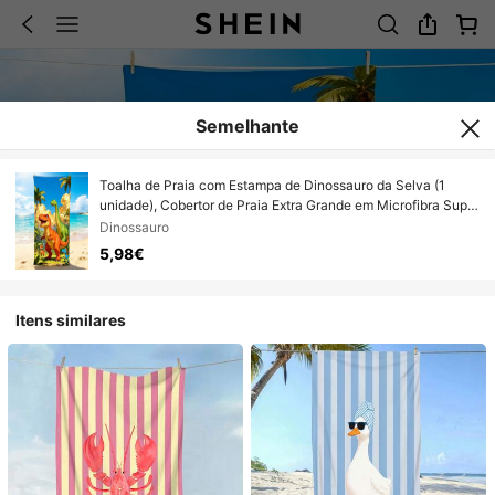
Semelhante
Toalha de Praia com Estampa de Dinossauro da Selva (1
unidade), Cobertor de Praia Extra Grande em Microfibra Super
Macia, Toalha de Banho Super Absorvente, Ideal para
Dinossauro
Viagens, Piscina, Mergulho, Surfe, Ioga e Camping,
5,98€
Disponível em Vários Tamanhos, Acessórios de Praia para
Praia, Piscina, Viagens, Camping e Ioga
Itens similares