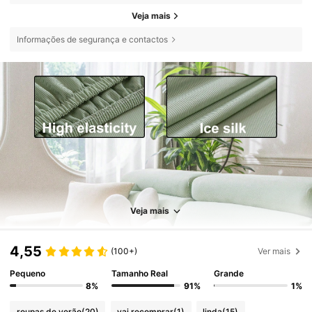
Veja mais
Informações de segurança e contactos
Veja mais
4,55
(100+)
Ver mais
Pequeno
Tamanho Real
Grande
8%
91%
1%
roupas de verão
(20)
vai recomprar
(1)
linda
(15)