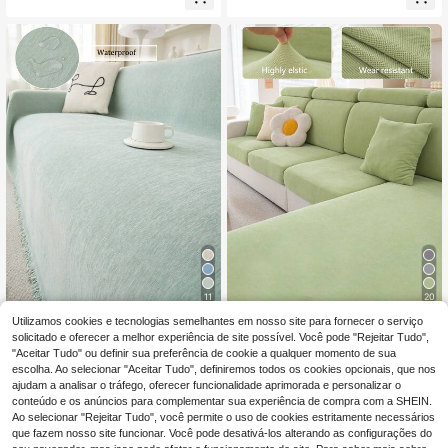
s de gato, elástica e antiderrapante,
fá De Alta Elasticidade, Lavável Na
para todas as estações do ano. Cap
Máquina E À Prova De Salpicos Em
a de sofá com cobertura total, tecid
Cor Sólida Para Sala De Estar
o macio, adequada para todas as es
tações, ideal para sofás em formato
de L e sofás de 1, 2, 3 e 4 lugares n
a sala de estar.
11
20
Utilizamos cookies e tecnologias semelhantes em nosso site para fornecer o serviço
Capa de sofá impermeável para ani
Capa de sofá elástica (1 peça), anti
30
8
mais de estimação, cor sólida, 1 peç
derrapante, com cobertura total, ad
solicitado e oferecer a melhor experiência de site possível. Você pode "Rejeitar Tudo",
,25€
,48€
a. Capa protetora antirriscos para s
equada para todas as estações, ca
"Aceitar Tudo" ou definir sua preferência de cookie a qualquer momento de sua
ofá, ideal para todas as estações. C
pa de sofá em tecido grosso, laváve
escolha. Ao selecionar "Aceitar Tudo", definiremos todos os cookies opcionais, que nos
apa para móveis em toalha, perfeita
l à máquina, à prova de poeira, ideal
ajudam a analisar o tráfego, oferecer funcionalidade aprimorada e personalizar o
para quarto, escritório, sala de estar
para animais de estimação, protetor
conteúdo e os anúncios para complementar sua experiência de compra com a SHEIN.
e decoração de casa.
de sofá decorativo, ajustável para s
Ao selecionar "Rejeitar Tudo", você permite o uso de cookies estritamente necessários
ofás de canto, aplicável a quartos,
que fazem nosso site funcionar. Você pode desativá-los alterando as configurações do
escritórios, salas de estar e sofás e