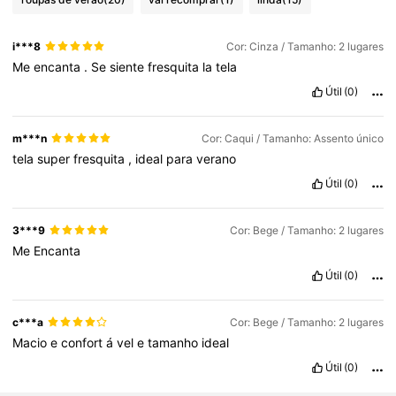
i***8
Cor: Cinza / Tamanho: 2 lugares
Me
encanta
.
Se
siente
fresquita
la
tela
Útil
(0)
m***n
Cor: Caqui / Tamanho: Assento único
tela
super
fresquita
,
ideal
para
verano
Útil
(0)
3***9
Cor: Bege / Tamanho: 2 lugares
Me
Encanta
Útil
(0)
c***a
Cor: Bege / Tamanho: 2 lugares
Macio
e
confort
á
vel
e
tamanho
ideal
Útil
(0)
5.5K Seguidores
4,82