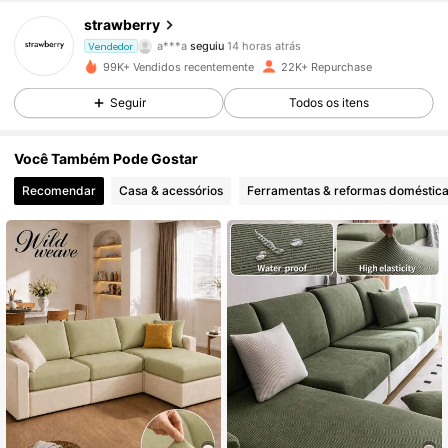
strawberry
a***a
seguiu
14 horas atrás
Vendedor
n***s
está a navegar
5.5K Seguidores
4,82
99K+ Vendidos recentemente
22K+ Repurchase
Seguir
Todos os itens
5.5K Seguidores
4,82
Você Também Pode Gostar
Recomendar
Casa & acessórios
Ferramentas & reformas doméstic
5.5K Seguidores
4,82
5.5K Seguidores
4,82
5.5K Seguidores
4,82
5.5K Seguidores
4,82