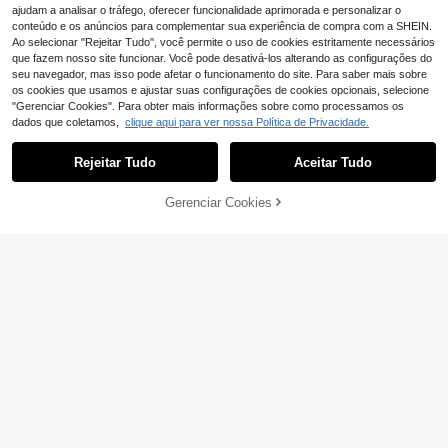
ajudam a analisar o tráfego, oferecer funcionalidade aprimorada e personalizar o
conteúdo e os anúncios para complementar sua experiência de compra com a SHEIN.
Ao selecionar "Rejeitar Tudo", você permite o uso de cookies estritamente necessários
que fazem nosso site funcionar. Você pode desativá-los alterando as configurações do
seu navegador, mas isso pode afetar o funcionamento do site. Para saber mais sobre
os cookies que usamos e ajustar suas configurações de cookies opcionais, selecione
"Gerenciar Cookies". Para obter mais informações sobre como processamos os
dados que coletamos,
clique aqui para ver nossa Política de Privacidade.
Rejeitar Tudo
Aceitar Tudo
6
Gerenciar Cookies
ADICIONAR AO CARRINHO
1 tornozeleira estilo punk com flore
s esmaltadas multicoloridas em liga
5
2 peças de tornozeleira de rabo de
,13€
5,15€
metálica, acessório moderno e refre
peixe
#3 Mais Vendido
em Férias Jóias Femininas Pé
scante para o verão. Corrente de to
rnozelo floral colorida e duradoura, i
3
,84€
-1%
3,88€
deal para uso diário, feriados, Dia d
as Mães, encontros, praia e férias
(as cores das flores podem variar d
evido ao processo artesanal de esm
altação, podendo haver transferênc
ia ou desbotamento da cor).