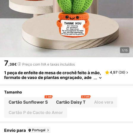
1/15
7
,38€
Preço com IVA e taxas incluídos
1 peça de enfeite de mesa de crochê feito à mão,
4,97
(
36
)
formato de vaso de plantas engraçado, ade
quado para Halloween, Natal, Ação de Graça
s, ótimo presente para melhores amigas, irmãs,
mulheres, aniversário, artesanato feito à mão, in
Tamanho
spiração positiva, decoração de sala de festa, b
1 left
13 left
oneca de pelúcia, pequeno presente
Cartão Sunflower S
Cartão Daisy T
Aloe vera
Cartão P de Cacto do Amor
Envio para
Portugal