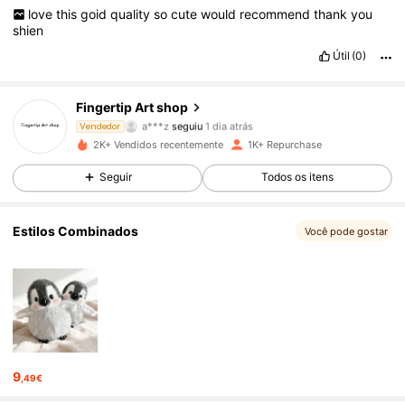
love
this
goid
quality
so
cute
would
recommend
thank
you
shien
85 Seguidores
4,95
Útil
(0)
85 Seguidores
4,95
Fingertip Art shop
a***z
seguiu
1 dia atrás
Vendedor
85 Seguidores
4,95
2K+ Vendidos recentemente
1K+ Repurchase
Seguir
Todos os itens
85 Seguidores
4,95
85 Seguidores
4,95
Estilos Combinados
Você pode gostar
85 Seguidores
4,95
85 Seguidores
4,95
85 Seguidores
4,95
9
,49€