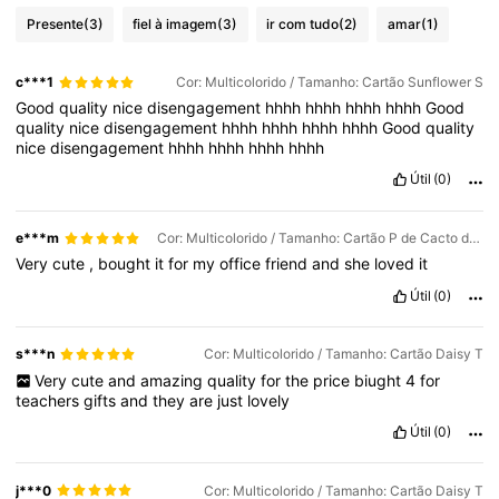
Presente
(3)
fiel à imagem
(3)
ir com tudo
(2)
amar
(1)
c***1
Cor: Multicolorido / Tamanho: Cartão Sunflower S
Good
quality
nice
disengagement
hhhh
hhhh
hhhh
hhhh
Good
quality
nice
disengagement
hhhh
hhhh
hhhh
hhhh
Good
quality
nice
disengagement
hhhh
hhhh
hhhh
hhhh
Útil
(0)
e***m
Cor: Multicolorido / Tamanho: Cartão P de Cacto do Amor
Very
cute
,
bought
it
for
my
office
friend
and
she
loved
it
Útil
(0)
s***n
Cor: Multicolorido / Tamanho: Cartão Daisy T
Very
cute
and
amazing
quality
for
the
price
biught
4
for
teachers
gifts
and
they
are
just
lovely
Útil
(0)
j***0
Cor: Multicolorido / Tamanho: Cartão Daisy T