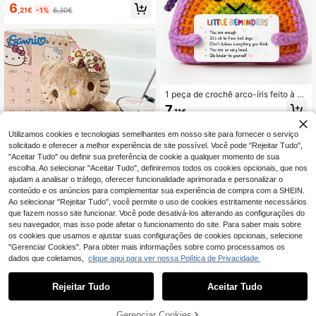
ão em crochê, com frase inspirador
6
,21€
-1%
6,30€
a, um lindo presente para amigos e f
amiliares.
1 peça de crochê arco-íris feito à m
ão com o lembrete "Você é suficient
7
,11€
e" - Energia positiva, gratidão e inc
entivo emocional - Presente para m
ulheres, colegas, etc.
Utilizamos cookies e tecnologias semelhantes em nosso site para fornecer o serviço
solicitado e oferecer a melhor experiência de site possível. Você pode "Rejeitar Tudo",
"Aceitar Tudo" ou definir sua preferência de cookie a qualquer momento de sua
escolha. Ao selecionar "Aceitar Tudo", definiremos todos os cookies opcionais, que nos
ajudam a analisar o tráfego, oferecer funcionalidade aprimorada e personalizar o
1pc Sanrio Brown Hello Kitty Bonec
conteúdo e os anúncios para complementar sua experiência de compra com a SHEIN.
o de Pelúcia Charm para Mochila, P
38 Left
Ao selecionar "Rejeitar Tudo", você permite o uso de cookies estritamente necessários
resente de Aniversário, Lembrança,
que fazem nosso site funcionar. Você pode desativá-los alterando as configurações do
8
Lembrancinha de Festa
,34€
seu navegador, mas isso pode afetar o funcionamento do site. Para saber mais sobre
os cookies que usamos e ajustar suas configurações de cookies opcionais, selecione
"Gerenciar Cookies". Para obter mais informações sobre como processamos os
dados que coletamos,
clique aqui para ver nossa Política de Privacidade.
Rejeitar Tudo
Aceitar Tudo
1pc 35cm Almofada de pelúcia de fl
or colorida, almofada de pétala flora
9
,78€
l, decoração para casa e presente
Gerenciar Cookies