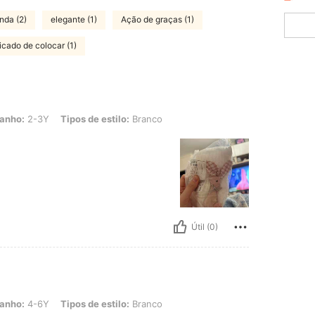
inda (2)
elegante (1)
Ação de graças (1)
cado de colocar (1)
 Tipos de estilo: Branco
anho:
2-3Y
Tipos de estilo:
Branco
Útil (0)
 Tipos de estilo: Branco
anho:
4-6Y
Tipos de estilo:
Branco