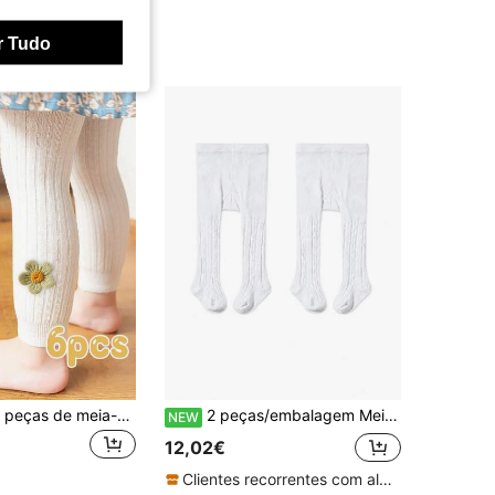
r Tudo
Pacote com 6 peças de meia-calça curta com estampa floral para meninas, estilo fofo e doce, adequada para uso diário
2 peças/embalagem Meias-calças finas de algodão para menina, leggings de bebé para primavera/outono
NEW
12,02€
Clientes recorrentes com alta taxa de retorno