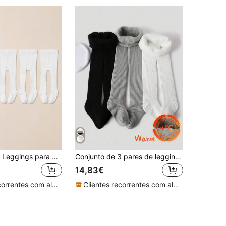
5 peças/Pack Leggings para Rapariga Estilo Primavera/Outono para Bebé
Conjunto de 3 pares de leggings térmicas infantis/para meninas, em cores sólidas, com listras verticais simples, quentes e confortáveis, ideais para uso diário no outono/inverno e para férias. Cores e modelos aleatórios.
14,83€
Clientes recorrentes com alta taxa de retorno
Clientes recorrentes com alta taxa de retorno