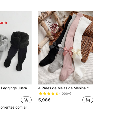
Conjunto de 2 Leggings Justas para Bebê Menina, Brancas e Pretas, Quentinhas
4 Pares de Meias de Menina com Laço, Estilo Doce e Fofo, Versáteis para Primavera, Outono e Todas as Estações, Adequadas para Uso Diário
(1000+)
5,98€
Clientes recorrentes com alta taxa de retorno