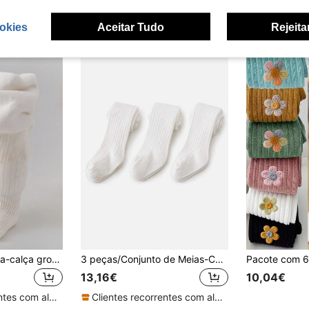
okies
Aceitar Tudo
Rejeita
1pc/pacote de meia-calça grossa com forro térmico para crianças, meias-calças quentes para meninas/meninos, outono/inverno
3 peças/Conjunto de Meias-Calças para Menina, Leggings de Bebé para Primavera/Outono
13,16€
10,04€
Clientes recorrentes com alta taxa de retorno
Clientes recorrentes com alta taxa de retorno