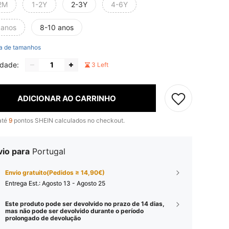
2M
1-2Y
2-3Y
4-6Y
 anos
8-10 anos
a de tamanhos
idade:
3 Left
ADICIONAR AO CARRINHO
até
9
pontos SHEIN calculados no checkout.
vio para
Portugal
Envio gratuito(Pedidos ≥ 14,90€)
Entrega Est.:
Agosto 13 - Agosto 25
Este produto pode ser devolvido no prazo de 14 dias,
mas não pode ser devolvido durante o período
prolongado de devolução