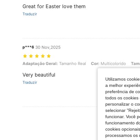
Great for Easter love them
Traduzir
p***6
30 Nov,2025
Adaptação Geral: Tamanho Real, Cor: Multicolorido, Tamanho: 6-12M
Adaptação Geral:
Tamanho Real
Cor:
Multicolorido
Tam
Very beautiful
Utilizamos cookie
Traduzir
a melhor experiên
preferência de c
todos os cookies 
personalizar o c
selecionar "Rejei
Ver Mais Ava
funcionar. Você 
funcionamento do
cookies opcionai
processamos os 