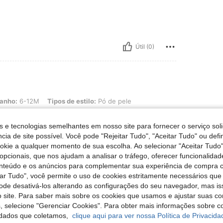
Útil (0)
, Tipos de estilo: Pó de pele
anho:
6-12M
Tipos de estilo:
Pó de pele
s e tecnologias semelhantes em nosso site para fornecer o serviço soli
cia de site possível. Você pode "Rejeitar Tudo", "Aceitar Tudo" ou defi
ookie a qualquer momento de sua escolha. Ao selecionar "Aceitar Tudo"
opcionais, que nos ajudam a analisar o tráfego, oferecer funcionalida
Útil (0)
onteúdo e os anúncios para complementar sua experiência de compra
tar Tudo", você permite o uso de cookies estritamente necessários que
liações
pode desativá-los alterando as configurações do seu navegador, mas is
 site. Para saber mais sobre os cookies que usamos e ajustar suas co
s, selecione "Gerenciar Cookies". Para obter mais informações sobre 
dados que coletamos,
clique aqui para ver nossa Política de Privacida