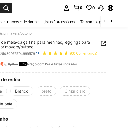
0
0
ar. Press Enter to select.
as íntimas e de dormir
Joias E Acessórios
Tamanhos grandes
Sapa
bês primavera/outono
 de meia-calça fina para meninas, leggings para
primavera/outono
k25080975794669576
(66 Comentários)
4€
-2%
ICE AND AVAILABILITY
8,00€
Preço com IVA e taxas incluídos
 de estilo
e
Branco
preto
Cinza claro
de pele
nho