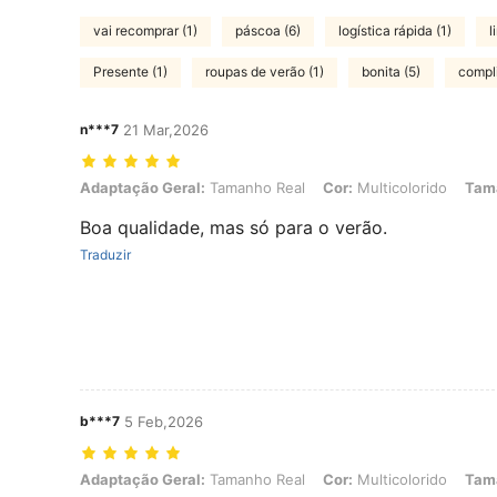
vai recomprar (1)
páscoa (6)
logística rápida (1)
l
Presente (1)
roupas de verão (1)
bonita (5)
compli
n***7
21 Mar,2026
Adaptação Geral: Tamanho Real, Cor: Multicolorido, Tamanho: 2-3Y,
Adaptação Geral:
Tamanho Real
Cor:
Multicolorido
Tam
Boa qualidade, mas só para o verão.
Traduzir
b***7
5 Feb,2026
Adaptação Geral: Tamanho Real, Cor: Multicolorido, Tamanho: 4-6Y,
Adaptação Geral:
Tamanho Real
Cor:
Multicolorido
Tam