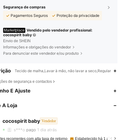
Segurança de compras
Pagamentos Seguros
Proteção da privacidade
Vendido pelo vendedor profissional:
Marketplace
cocospirit baby
Envio de SHEIN
Informações e obrigações do vendedor
Para denunciar este vendedor e/ou produto
ição
Tecido de malha,Lavar à mão, não lavar a seco,Regular
ções de segurança e contactos
nho E Ajuste
4,92
36
581
 A Loja
4,92
36
581
cocospirit baby
Vendedor
4,92
36
581
s***o
pago
1 dia atrás
4,92
36
581
tes recorrentes com alta taxa de retorno
Estabelecido há 1 ano
13K+ Vendi