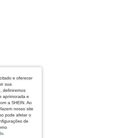
citado e oferecer
nir sua
, definiremos
de aprimorada e
 com a SHEIN. Ao
 fazem nosso site
so pode afetar o
nfigurações de
como
de.