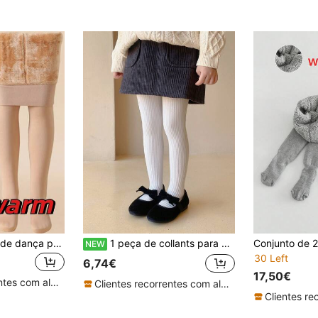
1 peça de collants de dança para criança, anti-borbotão, com forro térmico, espessados, brancos, leggings profissionais para prática de dança, quentes e confortáveis com ajuste justo para rapariga, outono/inverno
1 peça de collants para menina, leggings finas para bebé de primavera/outono
NEW
30 Left
6,74€
17,50€
Clientes recorrentes com alta taxa de retorno
Clientes recorrentes com alta taxa de retorno