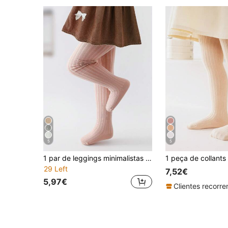
5
5
1 par de leggings minimalistas para meninas e bebês, ideais para atividades esportivas casuais ao ar livre, perfeitas para todas as estações e para combinar com vestidos.
29 Left
7,52€
5,97€