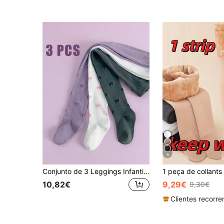
5
Conjunto de 3 Leggings Infantis para Bebês e Crianças Pequenas, Estilo Casual com Estampa Simples, Ideais para Primavera e Outono, Perfeitas para o Dia a Dia das Meninas. Meias-calças Infantis.
10,82€
9,29€
9,30€