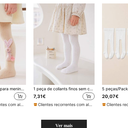
1 peça de collants para menina, leggings finas para bebé de primavera/outono, collants para criança pequena, leggings com estribo, collants de peça única para criança
1 peça de collants finos sem costuras para menina, primavera/outono, leggings para bebé
7,31€
20,07€
Clientes recorrentes com alta taxa de retorno
Clientes recorrentes com alta taxa de retorno
Ver mais