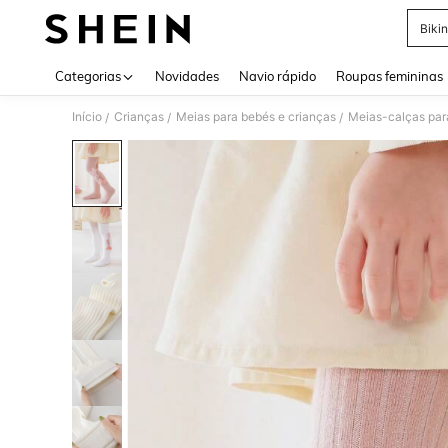
Bikin
Use up 
Categorias
Novidades
Navio rápido
Roupas femininas
Início
Crianças
Meias para bebés e crianças
Meias-calças par
/
/
/