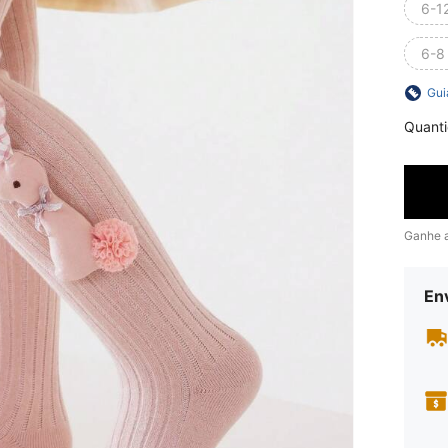
6-1
6-8
Gui
Quant
Ganhe 
En