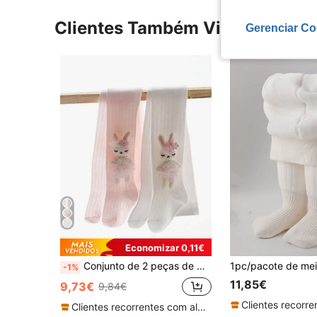
Clientes Também Visitaram
Gerenciar Co
Economizar 0,11€
Conjunto de 2 peças de meia-calça para meninas primavera verão leggings finas meias infantis verão malha desenho animado coelho
-1%
11,85€
9,73€
9,84€
Clientes recorrentes com alta taxa de retorno