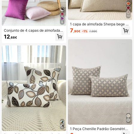
13
6
1 capa de almofada Sherpa bege m
acia e confortável com bordas cost
7
Conjunto de 4 capas de almofada d
,90€
-1%
7,98€
uradas, adequada para sofá e cam
e veludo, multicoloridas, para dormi
12
a, primavera/verão.
,68€
tório, sem enchimento de almofada
s
1 Peça Chenille Padrão Geométrico
Jacquard Fronha De Travesseiro