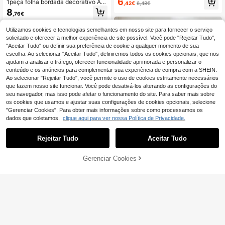
6
1peça folha bordada decorativo Al
,42€
6,48€
mofada de arremesso canvas Fronh
8
,76€
a da almofada para casa decoração
Utilizamos cookies e tecnologias semelhantes em nosso site para fornecer o serviço
solicitado e oferecer a melhor experiência de site possível. Você pode "Rejeitar Tudo",
"Aceitar Tudo" ou definir sua preferência de cookie a qualquer momento de sua
escolha. Ao selecionar "Aceitar Tudo", definiremos todos os cookies opcionais, que nos
ajudam a analisar o tráfego, oferecer funcionalidade aprimorada e personalizar o
conteúdo e os anúncios para complementar sua experiência de compra com a SHEIN.
Ao selecionar "Rejeitar Tudo", você permite o uso de cookies estritamente necessários
que fazem nosso site funcionar. Você pode desativá-los alterando as configurações do
seu navegador, mas isso pode afetar o funcionamento do site. Para saber mais sobre
os cookies que usamos e ajustar suas configurações de cookies opcionais, selecione
"Gerenciar Cookies". Para obter mais informações sobre como processamos os
dados que coletamos,
clique aqui para ver nossa Política de Privacidade.
10
Capa de almofada decorativa com
Rejeitar Tudo
Aceitar Tudo
bordado floral (1 unidade), disponív
8
Capa de almofada decorativa com
,89€
el em vários tamanhos, adequada p
estampa geométrica (1 ou 2 peças),
7
ara diversos ambientes (enchiment
,93€
moderna e minimalista, em tecido ja
Gerenciar Cookies
ADICIONAR AO CARRINHO
o não incluído).
cquard de poliéster macio, ideal par
a hotéis, casas de campo, escritório
s, salas de estar e decoração de fes
tas de aniversário.