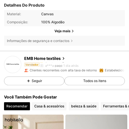
Detalhes Do Produto
Material:
Canvas
Composição:
100% Algodão
Veja mais
3K Seguidores
4,94
Informações de segurança e contactos
EMB Home textiles
3K Seguidores
4,94
a***a
pago
1 dia atrás
Vendedor
Clientes recorrentes com alta taxa de retorno
Estabelecido há
3K Seguidores
4,94
Seguir
Todos os itens
Você Também Pode Gostar
3K Seguidores
4,94
Recomendar
Casa & acessórios
beleza & saúde
Ferramentas & 
3K Seguidores
4,94