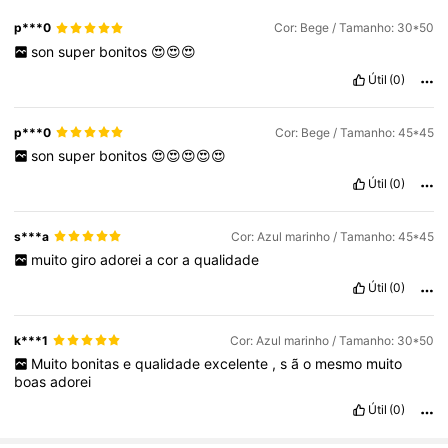
p***0
Cor: Bege / Tamanho: 30*50
son
super
bonitos
😍😍😍
Útil
(0)
p***0
Cor: Bege / Tamanho: 45*45
son
super
bonitos
😍😍😍😍😍
Útil
(0)
s***a
Cor: Azul marinho / Tamanho: 45*45
muito
giro
adorei
a
cor
a
qualidade
Útil
(0)
k***1
Cor: Azul marinho / Tamanho: 30*50
Muito
bonitas
e
qualidade
excelente
,
s
ã
o
mesmo
muito
boas
adorei
Útil
(0)