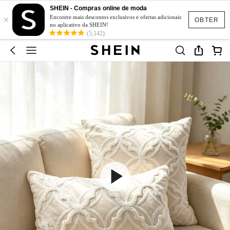
SHEIN - Compras online de moda
×
Encontre mais descontos exclusivos e ofertas adicionais
OBTER
no aplicativo da SHEIN!
(5,142)