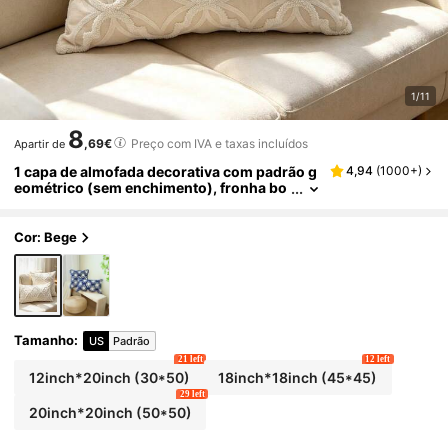
1/11
8
,69€
Preço com IVA e taxas incluídos
Apartir de
1 capa de almofada decorativa com padrão g
4,94
(
1000+
)
eométrico (sem enchimento), fronha bo
rdada, adequada para sofá e decoração
de casa
Cor: Bege
Tamanho
:
US
Padrão
21 left
12 left
12inch*20inch
(30*50)
18inch*18inch
(45*45)
29 left
20inch*20inch
(50*50)