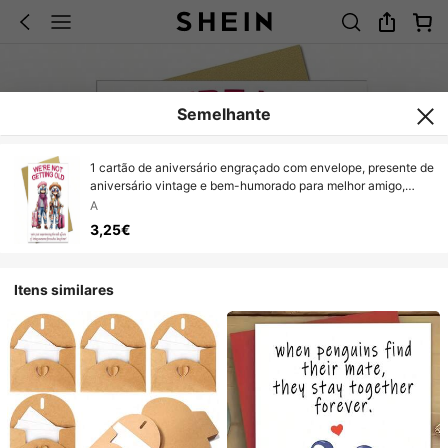
Semelhante
1 cartão de aniversário engraçado com envelope, presente de
aniversário vintage e bem-humorado para melhor amigo,
colega, irmã ou colega de trabalho.
A
3,25€
Itens similares