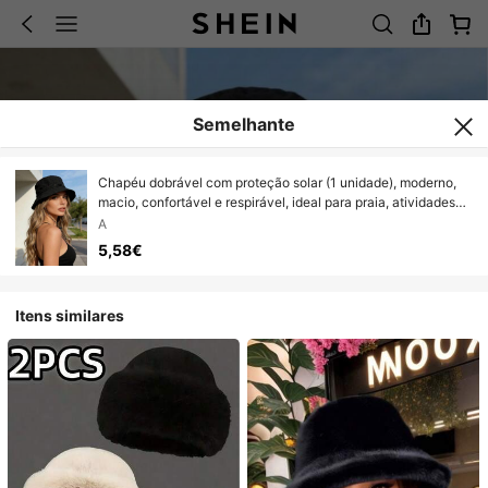
Semelhante
Chapéu dobrável com proteção solar (1 unidade), moderno,
macio, confortável e respirável, ideal para praia, atividades
ao ar livre, viagens, ciclismo, encontros e diversas ocasiões.
A
5,58€
Itens similares