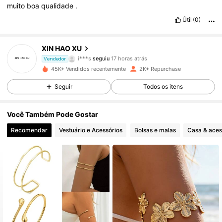
muito
boa
qualidade
.
Útil
(0)
1.1K Seguidores
4,75
XIN HAO XU
i***s
seguiu
17 horas atrás
Vendedor
1.1K Seguidores
4,75
45K+ Vendidos recentemente
2K+ Repurchase
1.1K Seguidores
4,75
Seguir
Todos os itens
1.1K Seguidores
4,75
Você Também Pode Gostar
Recomendar
Vestuário e Acessórios
Bolsas e malas
Casa & aces
1.1K Seguidores
4,75
1.1K Seguidores
4,75
1.1K Seguidores
4,75
1.1K Seguidores
4,75