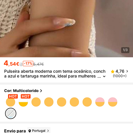
1/3
4
,54€
-17%
5,47€
Pulseira aberta moderna com tema oceânico, conch
4,76
a azul e tartaruga marinha, ideal para mulheres
(1000+)
em férias na praia.
Cor: Multicolorido
Envio para
Portugal