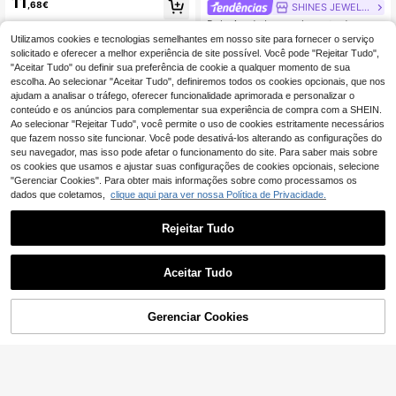
11
ante com Borlas de Strass Multicam
,68€
SHINES JEWELRY
adas, Acessório Colar Xale em Form
Pulseira de braço elegante dourada
a de Flor para Festa em Discoteca
com estampa floral (1 peça), joia mi
#1 Mais Vendido
em Liga De Ferro Corrente de braço feminina
Utilizamos cookies e tecnologias semelhantes em nosso site para fornecer o serviço
nimalista e versátil para mulheres, i
5
solicitado e oferecer a melhor experiência de site possível. Você pode "Rejeitar Tudo",
,62€
-1%
5,68€
deal para uso diário, férias, festas e
"Aceitar Tudo" ou definir sua preferência de cookie a qualquer momento de sua
encontros.
escolha. Ao selecionar "Aceitar Tudo", definiremos todos os cookies opcionais, que nos
ajudam a analisar o tráfego, oferecer funcionalidade aprimorada e personalizar o
conteúdo e os anúncios para complementar sua experiência de compra com a SHEIN.
Ao selecionar "Rejeitar Tudo", você permite o uso de cookies estritamente necessários
que fazem nosso site funcionar. Você pode desativá-los alterando as configurações do
seu navegador, mas isso pode afetar o funcionamento do site. Para saber mais sobre
Mostrar artigos semelhantes em stock em '
Tamanho Único
'
Veja tudo
os cookies que usamos e ajustar suas configurações de cookies opcionais, selecione
"Gerenciar Cookies". Para obter mais informações sobre como processamos os
dados que coletamos,
clique aqui para ver nossa Política de Privacidade.
Rejeitar Tudo
Aceitar Tudo
Desculpe, este produto está esgotado.
1 peça bracelete de braço feminino
7
4
da série oceânica, casual e persona
,62€
Gerenciar Cookies
ESGOTADO
lizado, com estrela-do-mar plissad
Economizar 0,19€
a, estilo escultórico
6 peças Bracelete de Braço Minima
9
lista Geométrico com Estrela-do-M
,59€
-1%
9,78€
ar, Borboleta e Flor para Mulher