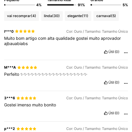
4%
91%
5%
vai recomprar
(4)
linda
(30)
elegante
(11)
carnaval
(5)
l***0
Cor: Ouro / Tamanho: Tamanho Único
Muito
bom
artigo
com
alta
qualidade
gostei
muito
aprovador
ajbauabiabs
Útil
(0)
M***A
Cor: Ouro / Tamanho: Tamanho Único
Perfeito
✨✨✨✨✨✨✨✨✨✨✨✨✨✨✨✨✨✨✨
Útil
(0)
3***6
Cor: Ouro / Tamanho: Tamanho Único
Gostei
imenso
muito
bonito
Útil
(0)
p***2
Cor: Ouro / Tamanho: Tamanho Único