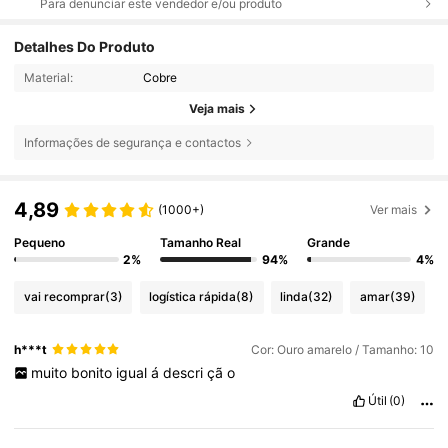
Para denunciar este vendedor e/ou produto
Detalhes Do Produto
Material:
Cobre
Veja mais
Informações de segurança e contactos
4,89
(1000+)
Ver mais
Pequeno
Tamanho Real
Grande
2%
94%
4%
vai recomprar
(3)
logística rápida
(8)
linda
(32)
amar
(39)
h***t
Cor: Ouro amarelo / Tamanho: 10
muito
bonito
igual
á
descri
çã
o
Útil
(0)