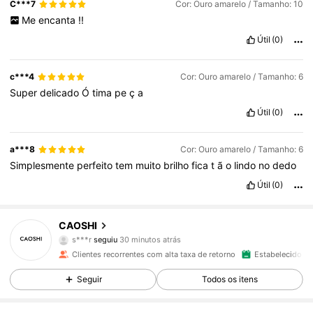
C***7
Cor: Ouro amarelo / Tamanho: 10
Me
encanta
!!
Útil
(0)
c***4
Cor: Ouro amarelo / Tamanho: 6
Super
delicado
Ó
tima
pe
ç
a
Útil
(0)
a***8
Cor: Ouro amarelo / Tamanho: 6
Simplesmente
perfeito
tem
muito
brilho
fica
t
ã
o
lindo
no
dedo
Útil
(0)
65K Seguidores
4,89
CAOSHI
s***r
seguiu
30 minutos atrás
a***5
está a navegar
65K Seguidores
4,89
Clientes recorrentes com alta taxa de retorno
Estabelecido há
Seguir
Todos os itens
65K Seguidores
4,89