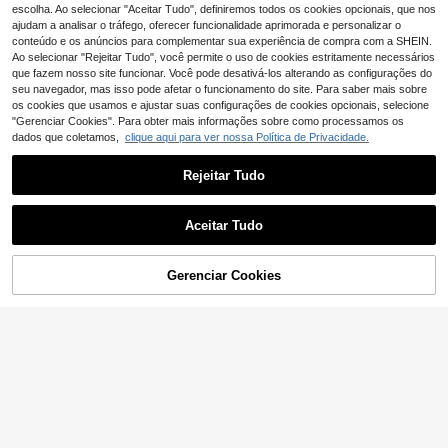
a para o dia dos namorados e dia da
escolha. Ao selecionar "Aceitar Tudo", definiremos todos os cookies opcionais, que nos
s mães namorados
ajudam a analisar o tráfego, oferecer funcionalidade aprimorada e personalizar o
conteúdo e os anúncios para complementar sua experiência de compra com a SHEIN.
Ao selecionar "Rejeitar Tudo", você permite o uso de cookies estritamente necessários
que fazem nosso site funcionar. Você pode desativá-los alterando as configurações do
seu navegador, mas isso pode afetar o funcionamento do site. Para saber mais sobre
os cookies que usamos e ajustar suas configurações de cookies opcionais, selecione
"Gerenciar Cookies". Para obter mais informações sobre como processamos os
dados que coletamos,
clique aqui para ver nossa Política de Privacidade.
Rejeitar Tudo
Aceitar Tudo
Gerenciar Cookies
ADICIONAR AO CARRINHO