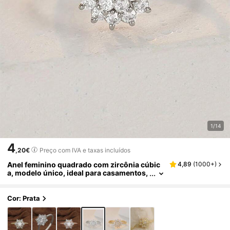
1/14
4
,20€
Preço com IVA e taxas incluídos
Anel feminino quadrado com zircônia cúbic
4,89
(
1000+
)
a, modelo único, ideal para casamentos,
noivados, aniversários e como presente
de Dia dos Namorados.
Cor: Prata