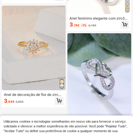
horas, Anel Eterno
21
Anel feminino elegante com zircôni
a cúbica quadrada (1 peça), ideal c
3
,74€
-1%
3,78€
omo presente de Dia dos Namorado
s ou para usar em casamentos e fes
tas.
Anel de decoração de flor de zircôn
ia cúbica para namorados
3
,64€
3,65€
Utilizamos cookies e tecnologias semelhantes em nosso site para fornecer o serviço
1 peça elegante símbolo do infinito r
equintado e anel em forma de coraç
solicitado e oferecer a melhor experiência de site possível. Você pode "Rejeitar Tudo",
4
,15€
ão para mulheres, presente surpres
"Aceitar Tudo" ou definir sua preferência de cookie a qualquer momento de sua