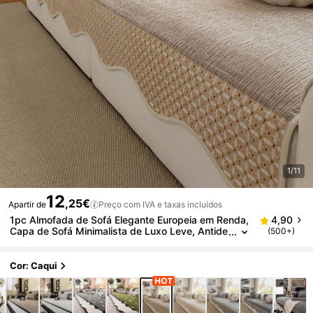
1/11
12
,25€
Apartir de
Preço com IVA e taxas incluídos
1pc Almofada de Sofá Elegante Europeia em Renda,
4,90
Capa de Sofá Minimalista de Luxo Leve, Antide
(500+)
rrapante, Anti-Poeira, Anti-Arranhões, Decoraç
ão de Sofá Bonita, Universal para Todas as Estaçõe
s, Adequada para Quarto, Sala de Estar, Escritório,
Cor: Caqui
Estudo, Adequada para Sofá em L de 1-4 Lugares,
Capa de Sofá