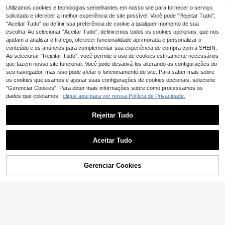
Utilizamos cookies e tecnologias semelhantes em nosso site para fornecer o serviço
1PC Tapete de Sofá Minimalista de
Cor Sólida com Textura de Bolhas e
solicitado e oferecer a melhor experiência de site possível. Você pode "Rejeitar Tudo",
15
,38€
m Pelúcia, Capa de Sofá de Luxo L
"Aceitar Tudo" ou definir sua preferência de cookie a qualquer momento de sua
eve Macia e Amigável à Pele, Prote
escolha. Ao selecionar "Aceitar Tudo", definiremos todos os cookies opcionais, que nos
tor de Sofá Antiderrapante à Prova
ajudam a analisar o tráfego, oferecer funcionalidade aprimorada e personalizar o
de Poeira e Antiarranhões, Capa De
conteúdo e os anúncios para complementar sua experiência de compra com a SHEIN.
corativa para Casa, Universal para
Ao selecionar "Rejeitar Tudo", você permite o uso de cookies estritamente necessários
Todas as Estações, Adequado para
que fazem nosso site funcionar. Você pode desativá-los alterando as configurações do
Quarto, Sala de Estar, Escritório e Es
tudo, Serve para Sofás em L de 1 a
seu navegador, mas isso pode afetar o funcionamento do site. Para saber mais sobre
4 Lugares
os cookies que usamos e ajustar suas configurações de cookies opcionais, selecione
"Gerenciar Cookies". Para obter mais informações sobre como processamos os
dados que coletamos,
clique aqui para ver nossa Política de Privacidade.
Rejeitar Tudo
13
Economizar 0,10€
Aceitar Tudo
Capa de almofada para sofá, para t
odas as estações (1 peça), design
10
20
,08€
10,18€
moderno e minimalista, antiderrapa
Gerenciar Cookies
ADICIONAR AO CARRINHO
nte, à prova de poeira e lavável. Co
Economizar 0,14€
r laranja vibrante e macia, resistent
e à descoloração e ao desgaste, ide
1pc Almofada de sofá de veludo, ca
al para quem tem animais de estima
pa de assento de sofá simples e ele
10
,45€
-1%
10,59€
ção. Ajustável para sofás de canto,
gante de luxo, antiderrapante, antip
perfeita para quarto, escritório, sala
oeira e antirriscos, protege o sofá, d
de estar, sofás em L e de 1, 2, 3 ou 4
ecoração para sala de estar, quarto,
lugares.
escritório, adequada para todas as