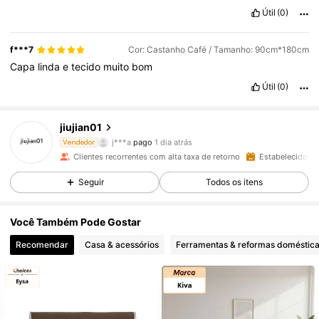
Útil
(0)
f***7
Cor: Castanho Café / Tamanho: 90cm*180cm
Capa
linda
e
tecido
muito
bom
1.2K Seguidores
4,90
Útil
(0)
jiujian01
1.2K Seguidores
4,90
j***a
pago
1 dia atrás
Vendedor
Clientes recorrentes com alta taxa de retorno
Estabelecido há
1.2K Seguidores
4,90
Seguir
Todos os itens
Você Também Pode Gostar
1.2K Seguidores
4,90
Recomendar
Casa & acessórios
Ferramentas & reformas doméstic
1.2K Seguidores
4,90