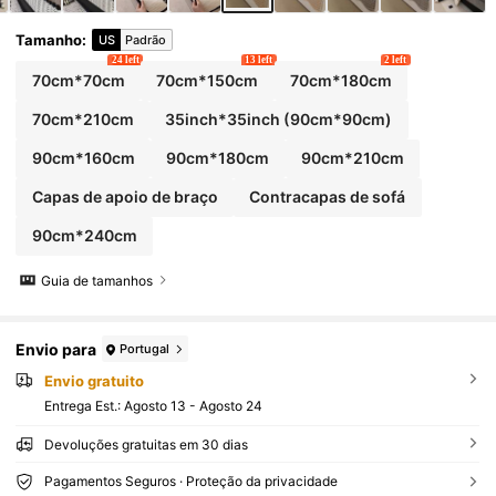
Tamanho
:
US
Padrão
24 left
13 left
2 left
70cm*70cm
70cm*150cm
70cm*180cm
70cm*210cm
35inch*35inch
(90cm*90cm)
90cm*160cm
90cm*180cm
90cm*210cm
Capas de apoio de braço
Contracapas de sofá
90cm*240cm
Guia de tamanhos
Envio para
Portugal
Envio gratuito
Entrega Est.:
Agosto 13 - Agosto 24
Devoluções gratuitas em 30 dias
Pagamentos Seguros · Proteção da privacidade