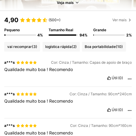
Veja mais
4,90
(500+)
Ver mais
Pequeno
Tamanho Real
Grande
4%
94%
2%
vai recomprar
(3)
logística rápida
(2)
Boa portabilidade
(10)
a***s
Cor: Cinza / Tamanho: Capas de apoio de braço
Qualidade
muito
boa
!
Recomendo
Útil
(0)
a***s
Cor: Cinza / Tamanho: 90cm*240cm
Qualidade
muito
boa
!
Recomendo
Útil
(0)
a***s
Cor: Cinza / Tamanho: 90cm*160cm
Qualidade
muito
boa
!
Recomendo