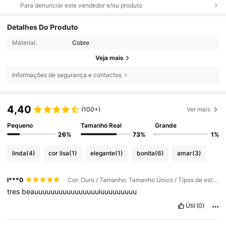
Para denunciar este vendedor e/ou produto
Detalhes Do Produto
Material:
Cobre
Veja mais
Informações de segurança e contactos
4,40
(100+)
Ver mais
Pequeno
Tamanho Real
Grande
26%
73%
1%
linda
(4)
cor lisa
(1)
elegante
(1)
bonita
(6)
amar
(3)
l***0
Cor: Ouro / Tamanho: Tamanho Único / Tipos de estilo: grande
tres
beauuuuuuuuuuuuuuuuiuuuuuuuuu
Útil
(0)