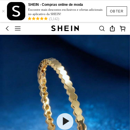
SHEIN - Compras online de moda
×
Encontre mais descontos exclusivos e ofertas adicionais
OBTER
no aplicativo da SHEIN!
(5,142)