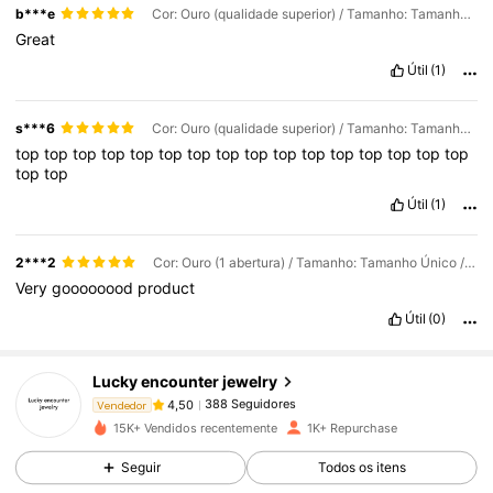
b***e
Cor: Ouro (qualidade superior) / Tamanho: Tamanho Único / Tipos de estilo: Médio
Great
Útil
(1)
s***6
Cor: Ouro (qualidade superior) / Tamanho: Tamanho Único / Tipos de estilo: pequeno
top
top
top
top
top
top
top
top
top
top
top
top
top
top
top
top
top
top
Útil
(1)
2***2
Cor: Ouro (1 abertura) / Tamanho: Tamanho Único / Tipos de estilo: pequeno
Very
goooooood
product
Útil
(0)
388 Seguidores
4,50
Lucky encounter jewelry
388 Seguidores
4,50
m***4
seguiu
1 dia atrás
Vendedor
388 Seguidores
4,50
15K+ Vendidos recentemente
1K+ Repurchase
388 Seguidores
4,50
Seguir
Todos os itens