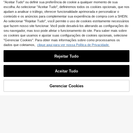
,58€
Brilhante, Adequada para Uso Diári
como conjunto de joias femininas (n
"Aceitar Tudo" ou definir sua preferência de cookie a qualquer momento de sua
o Feminino
ão pode ser dobrado).
escolha. Ao selecionar "Aceitar Tudo", definiremos todos os cookies opcionais, que nos
ajudam a analisar o tráfego, oferecer funcionalidade aprimorada e personalizar o
conteúdo e os anúncios para complementar sua experiência de compra com a SHEIN.
Ao selecionar "Rejeitar Tudo", você permite o uso de cookies estritamente necessários
que fazem nosso site funcionar. Você pode desativá-los alterando as configurações do
seu navegador, mas isso pode afetar o funcionamento do site. Para saber mais sobre
os cookies que usamos e ajustar suas configurações de cookies opcionais, selecione
"Gerenciar Cookies". Para obter mais informações sobre como processamos os
dados que coletamos,
clique aqui para ver nossa Política de Privacidade.
Rejeitar Tudo
Aceitar Tudo
Gerenciar Cookies
ADICIONAR AO CARRINHO