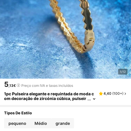
1/12
5
,13€
Preço com IVA e taxas incluídos
1pc Pulseira elegante e requintada de moda c
4,40
(
100+
)
om decoração de zircónia cúbica, pulseir
a de aço inoxidável empilhável e não desb
otante, adequada para festa de mulheres, uso
diário, presente de joias para férias
Tipos De Estilo
pequeno
Médio
grande