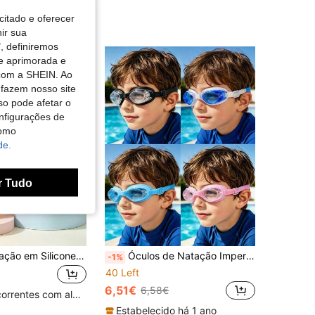
citado e oferecer
nir sua
, definiremos
de aprimorada e
 com a SHEIN. Ao
 fazem nosso site
so pode afetar o
nfigurações de
como
de.
r Tudo
Touca de Natação em Silicone para Crianças - Touca de Natação Impermeável e Confortável com Design de Desenhos Animados, Touca de Natação Fofa em Forma de Dinossauro e Peixe - Adequada para Rapazes, Volta às Aulas
Óculos de Natação Impermeáveis para Crianças. Óculos de Natação em Silicone Adequados para Todas as Idades. Design Brilhante. Disponível em Várias Cores., Regresso às Aulas
-1%
40 Left
6,51€
6,58€
Clientes recorrentes com alta taxa de retorno
Estabelecido há 1 ano