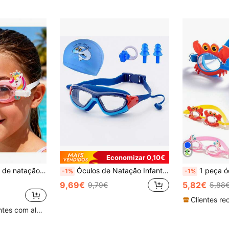
Economizar 0,10€
atualizado com visão ampla, anti-embaciamento e anti-fugas, para piscina, volta às aulas
Óculos de Natação Infantis de Alta Definição Adequados para Rapazes e Raparigas, Óculos de Natação Anti-Embaçamento com Armação Grande, Regresso às Aulas
1 peça óculos de natação infantis fofos com 
-1%
-1%
9,69€
5,82€
9,79€
5,88
Clientes recorrentes com alta taxa de retorno