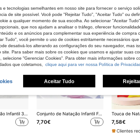
s e tecnologias semelhantes em nosso site para fornecer o serviço soli
cia de site possível. Você pode "Rejeitar Tudo", "Aceitar Tudo" ou defi
ookie a qualquer momento de sua escolha. Ao selecionar "Aceitar Tudo"
opcionais, que nos ajudam a analisar o tráfego, oferecer funcionalida
onteúdo e os anúncios para complementar sua experiência de compra
tar Tudo", você permite o uso de cookies estritamente necessários que
pode desativá-los alterando as configurações do seu navegador, mas is
 site. Para saber mais sobre os cookies que usamos e ajustar suas co
s, selecione "Gerenciar Cookies". Para obter mais informações sobre 
dados que coletamos,
clique aqui para ver nossa Política de Privacida
okies
Aceitar Tudo
Rejeita
Conjunto de Natação Infantil 3D Cartoon - Óculos de Natação com Animal Fofo, Touca de Natação em PU, Clipe Nasal e Tampões Auriculares, Equipamento de Natação Divertido para Praia para Rapazes, Regresso às Aulas
Conjunto de Natação Infantil Fofo de Desenhos Animados 4 peças/Set - Touca de Natação + Óculos + Tampões de Ouvido + Clipe Nasal, Equipamento de Natação para Crianças, Unicórnio/Dinossauro/Sereia, Regresso às Aulas
7,70€
7,58€