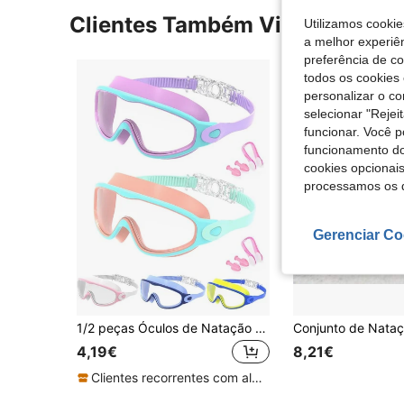
Clientes Também Visitaram
Utilizamos cookie
a melhor experiên
preferência de c
todos os cookies 
personalizar o c
selecionar "Rejei
funcionar. Você 
funcionamento do
cookies opcionai
processamos os 
Gerenciar Co
1/2 peças Óculos de Natação para Crianças, Adequados para Crianças de 3-15 Anos, Função à Prova de Fugas, Design Anti-Embaçamento, Aplicáveis para Piscina e Parque Aquático, Adequados para Rapazes, Raparigas, Adolescentes e Crianças Pequenas, Essenciais de Verão
4,19€
8,21€
Clientes recorrentes com alta taxa de retorno