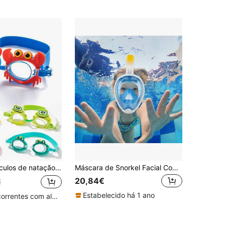
design de caranguejo, unicórnio e rã, à prova de água, proteção ocular, volta às aulas
Máscara de Snorkel Facial Completa para Crianças, Visão Panorâmica de 180°, Dobrável, Anti-Embaçamento, Design de Respiração à Prova de Fugas, com Suporte para Câmara
20,84€
€
Estabelecido há 1 ano
Clientes recorrentes com alta taxa de retorno