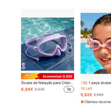
Economizar 0,05€
Óculos de Natação para Crianças com Armação Grande Estilo Máscara, Lente Panorâmica HD, Impermeáveis e Anti-Embaçamento, Conjunto de Máscara de Nariz de Peça Única e Tampões de Silicone para Orelhas, Óculos de Mergulho Unissexo para 3-8 Anos, Praia
1 peça óculos de natação infantis com unicórnio de desenho animado, adequados para crianças, design 
-1%
16 Left
6,88€
6,93€
5,92€
5,98€