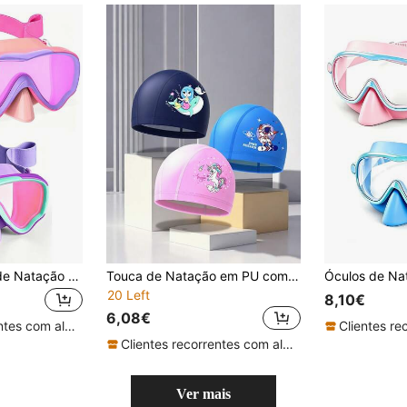
1/2 Peças Óculos de Natação para Crianças com Tira de Tecido, Adequados para Crianças de 3-15 Anos, Ponte Nasal à Prova de Fugas, Visão Clara a 180°, Regresso às Aulas
Touca de Natação em PU com Design de Unicórnio Astronauta e Padrões Múltiplos, Impermeável - Adequada para Natação, Mergulho e Atividades de Praia. Perfeita como Essencial de Praia, Acessório de Praia e Equipamento de Flutuação para Piscina.
20 Left
8,10€
6,08€
Clientes recorrentes com alta taxa de retorno
Clientes recorrentes com alta taxa de retorno
Ver mais