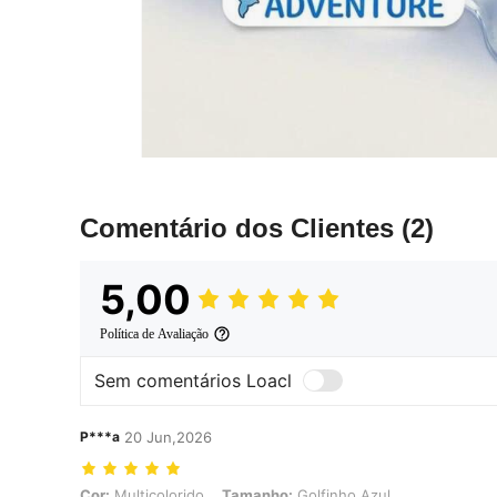
Comentário dos Clientes
(2)
5,00
Política de Avaliação
Sem comentários Loacl
P***a
20 Jun,2026
Cor: Multicolorido, Tamanho: Golfinho Azul
Cor:
Multicolorido
Tamanho:
Golfinho Azul