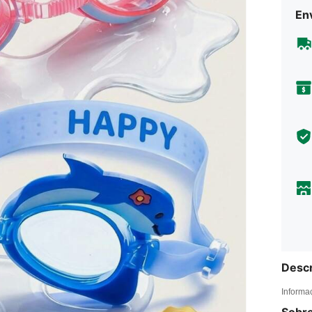
En
Descr
Informa