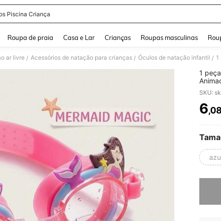
os Piscina Criança
and down arrow keys to navigate search Buscas recentes and Pesquisar e Encontr
Roupa de praia
Casa e Lar
Crianças
Roupas masculinas
Roup
o ar livre
Acessórios de natação para crianças
Óculos de natação infantil
/
/
/
1 peça
Animad
à Prov
SKU: s
Rapari
6
,0
PR
Tama
azu
Desculp