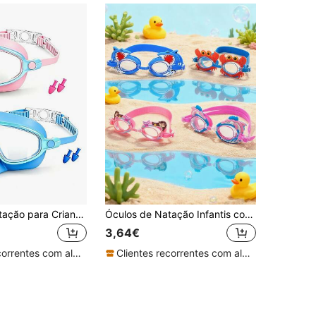
Óculos de Natação para Crianças 1/2 Peças, Adequados para 3 a 14 Anos, Anti-Embaçamento, Visão Clara, Óculos para Crianças Pequenas com Cobertura Nasal, Volta às Aulas
Óculos de Natação Infantis com Desenhos Animados, Adequados para Rapazes e Raparigas de 2-8 Anos - Anti-Embaçamento, À Prova de Água, Proteção UV, Silicone Macio, Regresso às Aulas
3,64€
Clientes recorrentes com alta taxa de retorno
Clientes recorrentes com alta taxa de retorno