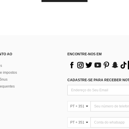
NTO AO
ENCONTRE-NOS EM
os
e impostos
bônus
CADASTRE-SE PARA RECEBER NOTÍ
requentes
PT + 351
PT + 351