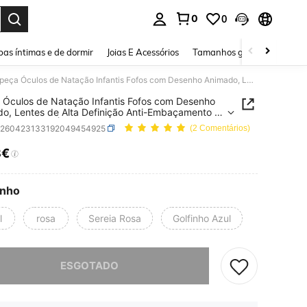
0
0
ar. Press Enter to select.
as íntimas e de dormir
Joias E Acessórios
Tamanhos grandes
Sapa
1 peça Óculos de Natação Infantis Fofos com Desenho Animado, Lentes de Alta Definição Anti-Embaçamento e à Prova de Fugas, Óculos de Proteção para Rapazes e Raparigas para Brincar na Piscina e na Água
 Óculos de Natação Infantis Fofos com Desenho
o, Lentes de Alta Definição Anti-Embaçamento e
a de Fugas, Óculos de Proteção para Rapazes e
k260423133192049454925
(2 Comentários)
gas para Brincar na Piscina e na Água
8€
ICE AND AVAILABILITY
nho
l
rosa
Sereia Rosa
Golfinho Azul
e, este produto está esgotado.
ESGOTADO