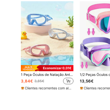
Economizar 0,01€
1 Peça Óculos de Natação Anti-Embaçamento HD para Crianças, Óculos de Mergulho Profissionais Impermeáveis Anti-Embaçamento HD, Equipamento de Natação - Óculos, Volta às Aulas
3,84€
13,56€
3,85€
Clientes recorrentes com alta taxa de retorno