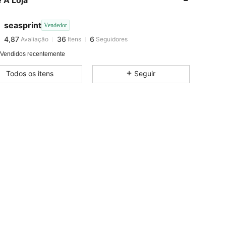
 A Loja
4,87
36
6
seasprint
Vendedor
4,87
36
6
Avaliação
Itens
Seguidores
i***1
pago
1 dia atrás
 Vendidos recentemente
Todos os itens
Seguir