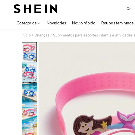
Ocul
Use up 
Categorias
Novidades
Navio rápido
Roupas femininas
Início
Crianças
Suprimentos para esportes infantis e atividades a
/
/