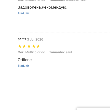
Задоволена.Рекомендую.
Traduzir
6***f
3 Jul,2026
Cor: Multicolorido, Tamanho: azul
Cor:
Multicolorido
Tamanho:
azul
Odlicne
Traduzir