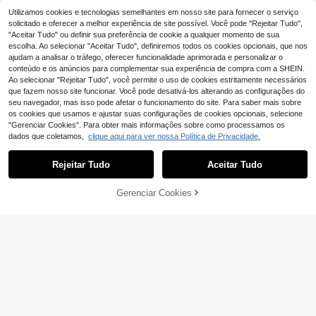
das empilhadas, joalharia de moda
eatória).
para verão, praia e festa, presente
Utilizamos cookies e tecnologias semelhantes em nosso site para fornecer o serviço
solicitado e oferecer a melhor experiência de site possível. Você pode "Rejeitar Tudo",
"Aceitar Tudo" ou definir sua preferência de cookie a qualquer momento de sua
escolha. Ao selecionar "Aceitar Tudo", definiremos todos os cookies opcionais, que nos
ajudam a analisar o tráfego, oferecer funcionalidade aprimorada e personalizar o
conteúdo e os anúncios para complementar sua experiência de compra com a SHEIN.
Ao selecionar "Rejeitar Tudo", você permite o uso de cookies estritamente necessários
que fazem nosso site funcionar. Você pode desativá-los alterando as configurações do
seu navegador, mas isso pode afetar o funcionamento do site. Para saber mais sobre
os cookies que usamos e ajustar suas configurações de cookies opcionais, selecione
"Gerenciar Cookies". Para obter mais informações sobre como processamos os
dados que coletamos,
clique aqui para ver nossa Política de Privacidade.
Mostrar artigos semelhantes em stock
Veja tudo
Rejeitar Tudo
Aceitar Tudo
Desculpe, este produto está esgotado.
Gerenciar Cookies
Corrente de mão elegante com borl
ESGOTADO
as de cristal dourado, pulseira char
40 Left
Anel de falange em aço inoxidável
mosa ajustável, adequada para fest
5
5
1 peça Pulseira de Dedo em Aço Ino
#Mania Metálica
banhado a ouro 18K (1 peça), corre
,08€
a de noite de mulher, presente de a
,62€
xidável com Corrente e Contas, Joi
nte de dedo personalizada de luxo
#3 Mais Vendido
em Ouro Mulheres Luva Pulseiras
6 peças/3 conjuntos de pulseiras la
niversário
a de Dedo
minimalista, ideal para uso diário.
3
rgas exageradas vintage elegantes
16 Left
,84€
em chapa de ferro metálica lisa, ad
5
,85€
equadas para uso diário, festa, féria
s, casamento e múltiplas ocasiões,
presente