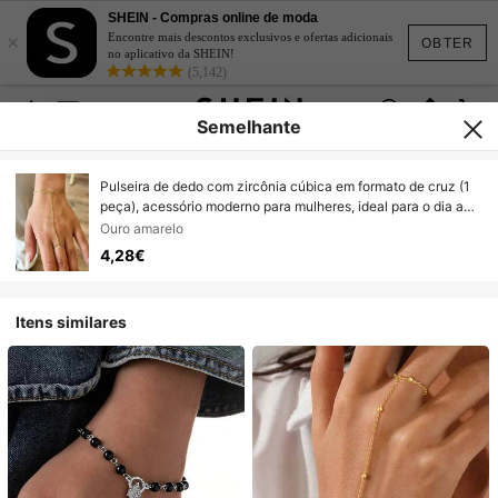
SHEIN - Compras online de moda
×
Encontre mais descontos exclusivos e ofertas adicionais
OBTER
no aplicativo da SHEIN!
(5,142)
Semelhante
Pulseira de dedo com zircônia cúbica em formato de cruz (1
peça), acessório moderno para mulheres, ideal para o dia a
dia, encontros, festas, ótimo presente para ela.
Ouro amarelo
4,28€
Itens similares