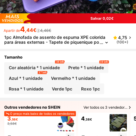
1/19
Salvar 0,02€
4
,44€
4,46€
Apartir de
1pc Almofada de assento de espuma XPE colorida
4,75
para áreas externas - Tapete de piquenique po
(100+)
rtátil, dobrável e à prova de umidade, azul, lara
nja, verde, vermelho, adequado para camping, cami
nhadas e ajoelhamento confortável
Tamanho
38 left
10 left
Cor aleatória * 1 unidade
Preto * 1 unidade
17 left
Azul * 1 unidade
Vermelho * 1 unidade
Rosa * 1 unidade
Verde 1pc
Roxo 1pc
Outros vendedores no SHEIN
Ver todos os 3 vendedores
O preço mais baixo de todos os vendedores
3
4
,56€
,38€
3,58€