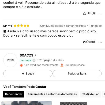
confort
á
vel
.
Recomendo
esta
almofada
.
J
á
é
a
segunda
que
compro
e
n
ã
o
desilude
.
Útil
(1)
M***s
Cor: Multicolorido / Tamanho: Preto * 1 unidade
Ainda
n
ã
o
foi
usado
mas
parece
servir
bem
o
prop
ó
sito
.
Dobra
-
se
facilmente
e
com
pouco
espa
ç
o
.
Útil
(0)
SXACZS
92 Seguidores
4,72
p***r
pago
1 dia atrás
Vendedor
1.9K Vendidos recentemente
260 Repurchase
92 Seguidores
4,72
Seguir
Todos os itens
92 Seguidores
4,72
Você Também Pode Gostar
92 Seguidores
4,72
Recomendar
Ferramentas & reformas domésticas
Têxtil de Lar
92 Seguidores
4,72