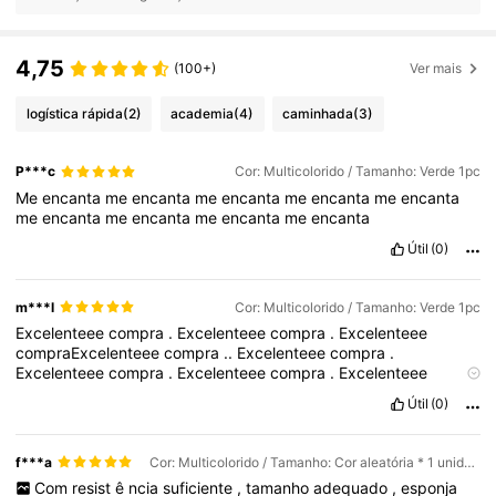
4,75
(100+)
Ver mais
logística rápida
(2)
academia
(4)
caminhada
(3)
P***c
Cor: Multicolorido / Tamanho: Verde 1pc
Me
encanta
me
encanta
me
encanta
me
encanta
me
encanta
me
encanta
me
encanta
me
encanta
me
encanta
Útil
(0)
m***l
Cor: Multicolorido / Tamanho: Verde 1pc
Excelenteee
compra
.
Excelenteee
compra
.
Excelenteee
compraExcelenteee
compra
..
Excelenteee
compra
.
Excelenteee
compra
.
Excelenteee
compra
.
Excelenteee
compraExcelenteee
compra
..
Útil
(0)
f***a
Cor: Multicolorido / Tamanho: Cor aleatória * 1 unidade
Com
resist
ê
ncia
suficiente
,
tamanho
adequado
,
esponja