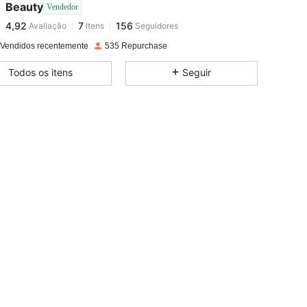
4,92
7
156
Beauty
Vendedor
4,92
7
156
Avaliação
Itens
Seguidores
m***c
seguiu
1 dia atrás
4,92
7
156
 Vendidos recentemente
535 Repurchase
4,92
7
156
Todos os itens
Seguir
4,92
7
156
4,92
7
156
4,92
7
156