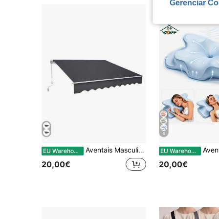
Gerenciar Co
6
Aventais Masculinos
Avent
EU Warehouse
EU Warehouse
20,00€
20,00€