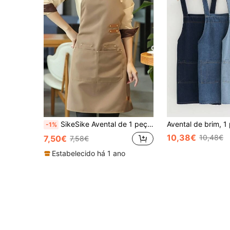
SikeSike Avental de 1 peça, avental à prova d'água e óleo com bolsos, avental universal para mulheres e homens, para cafeteria, restaurante, aventais multiuso
-1%
10,38€
10,48€
7,50€
7,58€
Estabelecido há 1 ano