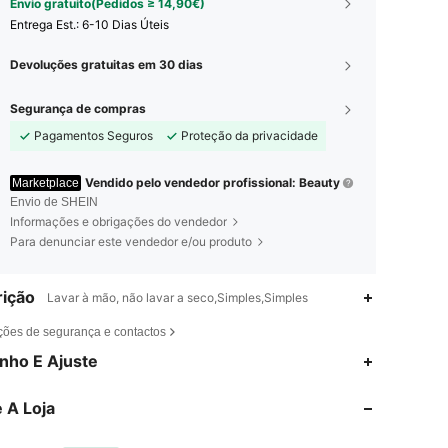
Envio gratuito(Pedidos ≥ 14,90€)
Entrega Est.:
6-10 Dias Úteis
Devoluções gratuitas em 30 dias
Segurança de compras
Pagamentos Seguros
Proteção da privacidade
Vendido pelo vendedor profissional: Beauty
Marketplace
Envio de SHEIN
Informações e obrigações do vendedor
Para denunciar este vendedor e/ou produto
ição
Lavar à mão, não lavar a seco,Simples,Simples
ções de segurança e contactos
nho E Ajuste
4,92
7
156
4,92
7
156
 A Loja
4,92
7
156