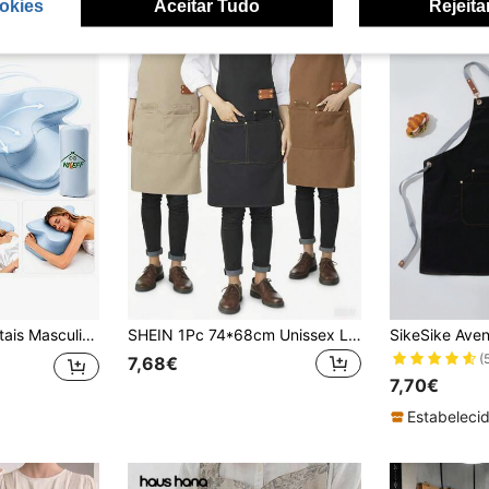
okies
Aceitar Tudo
Rejeita
ais Masculinos
SHEIN 1Pc 74*68cm Unissex Longo Impermeável e Repelente de Óleo Avental de Restaurante, Avental de Gravata com Vários Bolsos, Adequado para Garçons, Cozinha, Banheiro, Casa, Restaurante, Utensílios Domésticos, 5 Cores Disponíveis em Preto, Cáqui, Marrom Claro, Marrom Escuro, Azul
(
7,68€
7,70€
Estabelecid