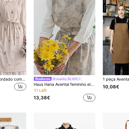
Avental feminino bordado com flores (1 peça), cintura ajustável, tecido leve e macio, com bolso, ideal para jardinagem, pintura, meninas, donas de casa, floristas e trabalho.
madeby BLANC
Haus Hana Avental feminino elegante estilo coreano com estampa floral, avental impermeável em algodão e linho, avental de cozinha sem mangas estilo japonês-coreano com amarração na cintura, uniforme para trabalho na cozinha, adequado para jardinagem, floricultura e limpeza - alça ajustável, amarração nas costas, tecido para flores, uso escolar e pessoal - ideal para professoras, cuidadoras e hobbistas.
10,08€
11 Left
13,38€