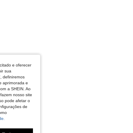
citado e oferecer
nir sua
, definiremos
de aprimorada e
 com a SHEIN. Ao
 fazem nosso site
so pode afetar o
nfigurações de
como
de.