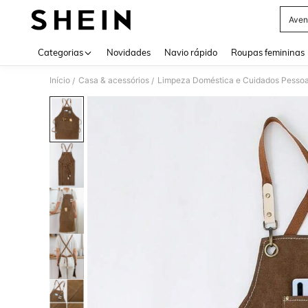
Aven
Use up 
Categorias
Novidades
Navio rápido
Roupas femininas
Início
Casa & acessórios
Limpeza Doméstica e Cuidados Pessoa
/
/