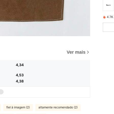
4.7K
Ver mais
4,34
4,53
4,38
fiel à imagem (2)
altamente recomendado (2)