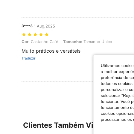
3***3
1 Aug,2025
Cor: Castanho Café, Tamanho: Tamanho Único
Cor:
Castanho Café
Tamanho:
Tamanho Único
Muito práticos e versáteis
Traduzir
Utilizamos cookie
a melhor experiên
preferência de c
todos os cookies 
Ver Mais Ava
personalizar o c
selecionar "Rejei
funcionar. Você 
funcionamento do
cookies opcionai
processamos os 
Clientes Também Visitaram