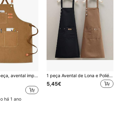
Avental de 1 peça, avental impermeável e à prova de óleo com bolsos, avental universal para mulheres e homens, para cafeteria, restaurante, aventais multiuso
1 peça Avental de Lona e Poliéster com Bolsos, Avental de Cozinha Unissexo com Múltiplos Bolsos - Material de Lona e Poliéster, Resistente a Manchas, Perfeito para Talhantes, Padeiros e Chefs de Grelhados, Ajustável, Adequado para Cozinhar, Cozer, Grelhar, Cozinha, Casa de Banho, Casa, Tarefas Domésticas
5,45€
o há 1 ano