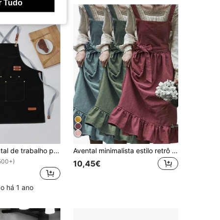
r Tudo
SikeSike Avental de trabalho para cafeteria (1 unidade), impermeável, ideal para jardim, cozinha, tarefas domésticas, banheiro, decoração e uso geral em geral.
Avental minimalista estilo retrô francês (1 peça), ideal para floristas e baristas, adequado para todas as estações, podendo ser usado em casa, na cozinha, em acampamentos e piqueniques.
500+)
10,45€
o há 1 ano