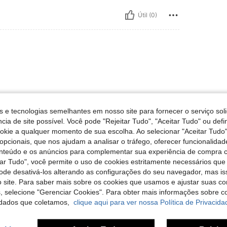
Útil (0)
s e tecnologias semelhantes em nosso site para fornecer o serviço soli
cia de site possível. Você pode "Rejeitar Tudo", "Aceitar Tudo" ou defi
Útil (0)
ookie a qualquer momento de sua escolha. Ao selecionar "Aceitar Tudo"
opcionais, que nos ajudam a analisar o tráfego, oferecer funcionalida
liações
onteúdo e os anúncios para complementar sua experiência de compra
tar Tudo", você permite o uso de cookies estritamente necessários que
pode desativá-los alterando as configurações do seu navegador, mas is
 site. Para saber mais sobre os cookies que usamos e ajustar suas co
s, selecione "Gerenciar Cookies". Para obter mais informações sobre 
dados que coletamos,
clique aqui para ver nossa Política de Privacida