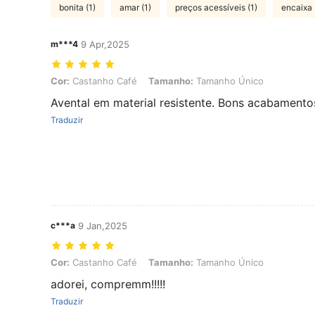
bonita (1)
amar (1)
preços acessíveis (1)
encaixa 
m***4
9 Apr,2025
Cor: Castanho Café, Tamanho: Tamanho Único
Cor:
Castanho Café
Tamanho:
Tamanho Único
Avental em material resistente. Bons acabamento
Traduzir
c***a
9 Jan,2025
Cor: Castanho Café, Tamanho: Tamanho Único
Cor:
Castanho Café
Tamanho:
Tamanho Único
adorei, compremm!!!!!
Traduzir