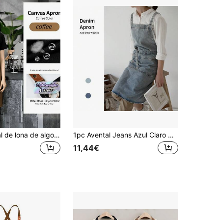
1 peça Avental de lona de algodão castanho café com alças ajustáveis cruzadas nas costas e bolsos para homens e mulheres, cozinha, culinária, carpinteiro, mecânico, pintor, jardineiro, barbeiro, entusiasta de DIY, roupa de trabalho
1pc Avental Jeans Azul Claro Com Alças Cruzadas Para Cozinha, Churrasco, Jardinagem, Estilo Retro, Cozinha, Banheiro, Casa, Artigos Domésticos
11,44€