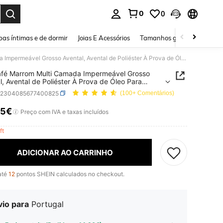
0
0
ar. Press Enter to select.
as íntimas e de dormir
Joias E Acessórios
Tamanhos grandes
Sapa
1pc Café Marrom Multi Camada Impermeável Grosso Avental, Avental de Poliéster À Prova de Óleo Para Cozinha, Cozinha, Banheiro, Casa, Fornecedores Domésticos
afé Marrom Multi Camada Impermeável Grosso
l, Avental de Poliéster À Prova de Óleo Para
a, Cozinha, Banheiro, Casa, Fornecedores
h2304085677400825
(100+ Comentários)
ticos
05€
ICE AND AVAILABILITY
Preço com IVA e taxas incluídos
eft
ADICIONAR AO CARRINHO
até
12
pontos SHEIN calculados no checkout.
vio para
Portugal