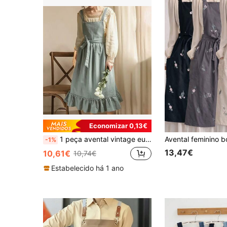
Economizar 0,13€
1 peça avental vintage europeu com design artístico de florista, bainha com babados, avental de cozinha para assar, cor sólida com estilo nórdico para uso doméstico, floricultura, casamento
-1%
13,47€
10,61€
10,74€
Estabelecido há 1 ano