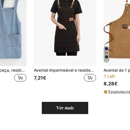
5
Avental de brim, 1 peça, resistente a óleo, respirável e durável, ideal para baristas, cafeterias e padeiros. Uniforme para homens e mulheres.
Avental impermeável e resistente a óleo, com bolso, unissex, ideal para cafés, restaurantes e uso geral.
7 Left
7,21€
8,28€
Estabelecid
Ver mais