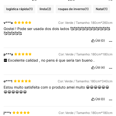
logística rápida
(1)
linda
(2)
roupas de inverno
(1)
Natal
(1)
v***a
Cor: Verde / Tamanho: 180cm*260cm
Gostei
!
Pode
ser
usada
dos
dois
lados
🥰🥰🥰🥰🥰🥰🥰🥰🥰🥰🥰
🥰🥰🥰🥰🥰
Útil
(0)
p***a
Cor: Verde / Tamanho: 180cm*180cm
Excelente
calidad
,
no
pens
é
que
seria
tan
bueno
.
Útil
(4)
o***1
Cor: Verde / Tamanho: 180cm*340cm
Estou
muito
satisfeita
com
o
produto
amei
muito
😀😀😀😀😀😀
😀😀😀😀😀😀
Útil
(0)
j***r
Cor: Verde / Tamanho: 180cm*180cm