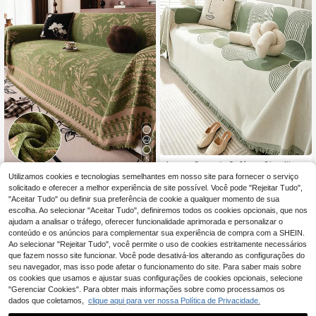
5
1 peça Capa de Sofá em Chenille V
erde Estilo Boémio com Geometria
17 Left
Utilizamos cookies e tecnologias semelhantes em nosso site para fornecer o serviço
Manta de sofá em chenille (1 peça),
Abstrata e Acabamento em Borlas,
22
23
estilo boêmio com estampa de folha
solicitado e oferecer a melhor experiência de site possível. Você pode "Rejeitar Tudo",
,68€
,28€
Manta de Sofá com Estampa de Arc
s, macia e aconchegante, ideal par
"Aceitar Tudo" ou definir sua preferência de cookie a qualquer momento de sua
o Minimalista Moderna, Protetor de
a quem tem animais de estimação, l
escolha. Ao selecionar "Aceitar Tudo", definiremos todos os cookies opcionais, que nos
Mobiliário Antiderrapante para Toda
avável à máquina, 100% poliéster, c
ajudam a analisar o tráfego, oferecer funcionalidade aprimorada e personalizar o
s as Estações, Adequado para Anim
om capa protetora para sofá, adequ
conteúdo e os anúncios para complementar sua experiência de compra com a SHEIN.
ais de Estimação, Lavável na Máqui
ada para quarto, sala de estar, deco
na, Decoração para Sala de Estar e
Ao selecionar "Rejeitar Tudo", você permite o uso de cookies estritamente necessários
ração de casa, capa para sofá, dec
Casa
que fazem nosso site funcionar. Você pode desativá-los alterando as configurações do
oração de sala de estar, decoração
de quarto
seu navegador, mas isso pode afetar o funcionamento do site. Para saber mais sobre
os cookies que usamos e ajustar suas configurações de cookies opcionais, selecione
"Gerenciar Cookies". Para obter mais informações sobre como processamos os
dados que coletamos,
clique aqui para ver nossa Política de Privacidade.