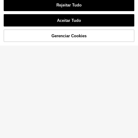
Rejeitar Tudo
Aceitar Tudo
Gerenciar Cookies
ADICIONAR AO CARRINHO