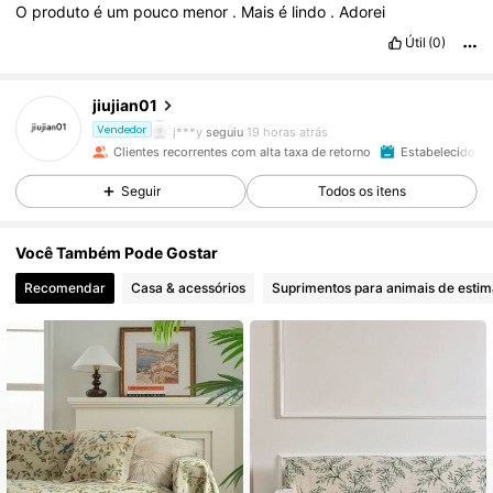
O
produto
é
um
pouco
menor
.
Mais
é
lindo
.
Adorei
1.2K Seguidores
4,90
Útil
(0)
1.2K Seguidores
4,90
jiujian01
j***y
seguiu
19 horas atrás
Vendedor
Clientes recorrentes com alta taxa de retorno
Estabelecido há
1.2K Seguidores
4,90
Seguir
Todos os itens
1.2K Seguidores
4,90
Você Também Pode Gostar
Recomendar
Casa & acessórios
Suprimentos para animais de esti
1.2K Seguidores
4,90
1.2K Seguidores
4,90
1.2K Seguidores
4,90