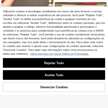
eito para o Dia dos Namorados, ani
versários e outras ocasiões especia
is - Uma expressão de carinho entr
e amigos - Ideal para cumprimentos
Utilizamos cookies e tecnologias semelhantes em nosso site para fornecer o serviço
1 faixa de cabeça para festa com le
em datas comemorativas e embala
4
tras de strass, faixa de cabelo doura
solicitado e oferecer a melhor experiência de site possível. Você pode "Rejeitar Tudo",
,03€
gens de presentes.
da, para festa de aniversário
"Aceitar Tudo" ou definir sua preferência de cookie a qualquer momento de sua
escolha. Ao selecionar "Aceitar Tudo", definiremos todos os cookies opcionais, que nos
ajudam a analisar o tráfego, oferecer funcionalidade aprimorada e personalizar o
conteúdo e os anúncios para complementar sua experiência de compra com a SHEIN.
Ao selecionar "Rejeitar Tudo", você permite o uso de cookies estritamente necessários
que fazem nosso site funcionar. Você pode desativá-los alterando as configurações do
seu navegador, mas isso pode afetar o funcionamento do site. Para saber mais sobre
os cookies que usamos e ajustar suas configurações de cookies opcionais, selecione
"Gerenciar Cookies". Para obter mais informações sobre como processamos os
dados que coletamos,
clique aqui para ver nossa Política de Privacidade.
Rejeitar Tudo
Um cartão de casamento individual,
Aceitar Tudo
3
ideal para presentear a melhor amig
Encantador "As melhores coisas da
,48€
a que vai se casar, perfeito para a m
3
vida são estar juntos", 12 cm por 17
,45€
3,48€
adrinha ou dama de honra. Acompa
cm - Design fofo de urso e panda d
Gerenciar Cookies
ADICIONAR AO CARRINHO
nha um elegante envelope para gua
e desenho animado - Ideal para na
rdar de recordação.
morado/namorada, marido, esposa
- Perfeito para aniversários e surpre
sas românticas