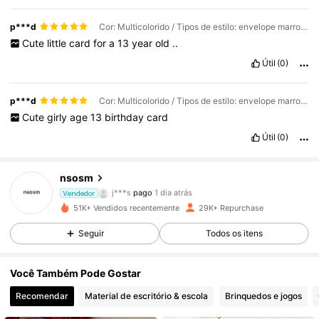
p***d
Cor: Multicolorido / Tipos de estilo: envelope marrom / Tamanho: (12x17cm)/(4,72x6,7 pol.)
Cute
little
card
for
a
13
year
old
..
Útil
(0)
p***d
Cor: Multicolorido / Tipos de estilo: envelope marrom / Tamanho: (12x17cm)/(4,72x6,7 pol.)
Cute
girly
age
13
birthday
card
Útil
(0)
nsosm
652 Seguidores
4,93
j***s
pago
1 dia atrás
Vendedor
51K+ Vendidos recentemente
29K+ Repurchase
652 Seguidores
4,93
Seguir
Todos os itens
Você Também Pode Gostar
652 Seguidores
4,93
Recomendar
Material de escritório & escola
Brinquedos e jogos