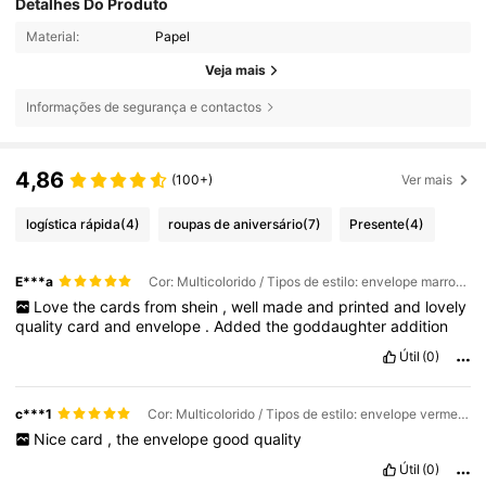
Detalhes Do Produto
Material:
Papel
Veja mais
Informações de segurança e contactos
4,86
(100+)
Ver mais
logística rápida
(4)
roupas de aniversário
(7)
Presente
(4)
E***a
Cor: Multicolorido / Tipos de estilo: envelope marrom / Tamanho: (12x17cm)/(4,72x6,7 pol.)
Love
the
cards
from
shein
,
well
made
and
printed
and
lovely
quality
card
and
envelope
.
Added
the
goddaughter
addition
Útil
(0)
c***1
Cor: Multicolorido / Tipos de estilo: envelope vermelho / Tamanho: (12x17cm)/(4,72x6,7 pol.)
Nice
card
,
the
envelope
good
quality
Útil
(0)