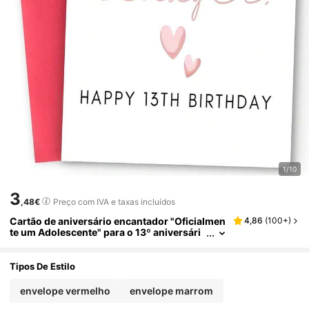
1/10
3
,48€
Preço com IVA e taxas incluídos
Cartão de aniversário encantador "Oficialmen
4,86
(
100+
)
te um Adolescente" para o 13º aniversári
o. Inclui envelope e papel de alta qualidad
e. Design divertido com balões e corações. Pe
rfeito para expressar carinho - o cartão ideal
Tipos De Estilo
para adolescentes (12 cm x 17 cm).
envelope vermelho
envelope marrom