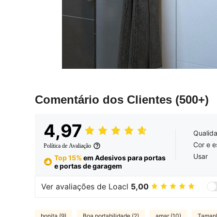
Comentário dos Clientes
(500+)
4,97
Qualid
Cor e es
Política de Avaliação
Usar
Top 15%
em Adesivos para portas
e portas de garagem
Ver avaliações de Loacl
5,00
bonita (9)
Boa portabilidade (2)
amar (10)
Tamanh