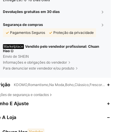
Devoluções gratuitas em 30 dias
Segurança de compras
Pagamentos Seguros
Proteção da privacidade
Vendido pelo vendedor profissional: Chuan
Marketplace
Hao
Envio de SHEIN
Informações e obrigações do vendedor
Para denunciar este vendedor e/ou produto
ição
KDOMO,Romantismo,Na Moda,Boho,Clássico,Frescor,Da Moda,Estilo de pi
ções de segurança e contactos
nho E Ajuste
4,93
29
3.3K
 A Loja
4,93
29
3.3K