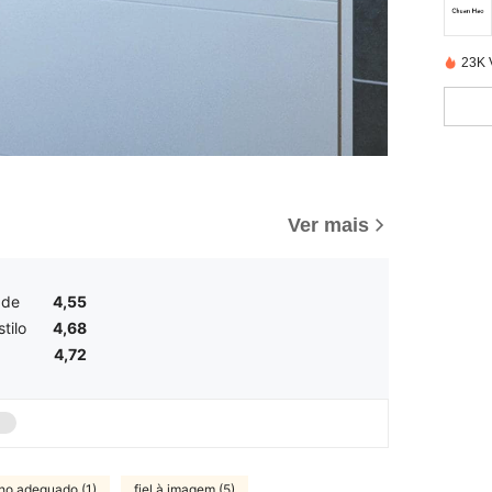
23K 
Ver mais
ade
4,55
tilo
4,68
4,72
o adequado (1)
fiel à imagem (5)