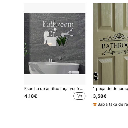
Espelho de acrílico faça você mesmo, aproveite o padrão da vida e placa de letras para banheiro - Adesivo de parede autoadesivo, adequado para decoração de casa e banheiro, fácil instalação, decoração de parede com espelho pequeno, tapete de banho, piso, carpete, decoração de outono, acessórios para banheiro
4,18€
3,58€
Baixa taxa de r