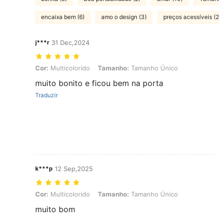
encaixa bem (6)
amo o design (3)
preços acessíveis (2
j***r
31 Dec,2024
Cor: Multicolorido, Tamanho: Tamanho Único
Cor:
Multicolorido
Tamanho:
Tamanho Único
muito bonito e ficou bem na porta
Traduzir
k***p
12 Sep,2025
Cor: Multicolorido, Tamanho: Tamanho Único
Cor:
Multicolorido
Tamanho:
Tamanho Único
muito bom