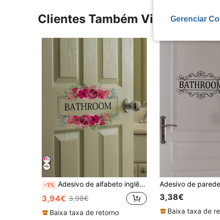
Clientes Também Visitaram
Gerenciar Co
Adesivo de alfabeto inglês para banheiro, 1 peça, adesivo de banheiro, decalque de parede, decalque de vinil para decoração de casa, itens de decoração de primavera para renovar sua casa, adesivos de decoração para festivais, presentes de aniversário e formatura
-1%
3,38€
3,94€
3,98€
Baixa taxa de r
Baixa taxa de retorno