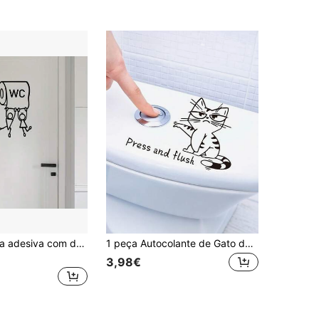
Adesivo de fita adesiva com desenho animado "WC" - Decoração de parede divertida para banheiro, apreciada por homens e mulheres, fácil de instalar. Acessórios para banheiro.
1 peça Autocolante de Gato de Desenho Animado Fofo para Sanita - "Pressionar para Descarregar" Decoração de Casa de Banho, Decalque de Parede Autoadesivo de PVC, Adequado para Vidro, Azulejo e Superfícies Lisas, Sem Necessidade de Aquecimento, Instalação Fácil, Design Divertido, Fácil de Descolar e Colar
3,98€