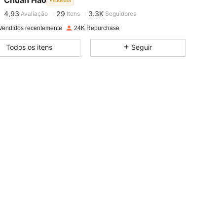
Chuan Hao
Vendedor
4,93
29
3.3K
Avaliação
Itens
Seguidores
d***o
pago
1 dia atrás
Vendidos recentemente
24K Repurchase
4,93
29
3.3K
Todos os itens
Seguir
4,93
29
3.3K
4,93
29
3.3K
4,93
29
3.3K
4,93
29
3.3K
4,93
29
3.3K
4,93
29
3.3K