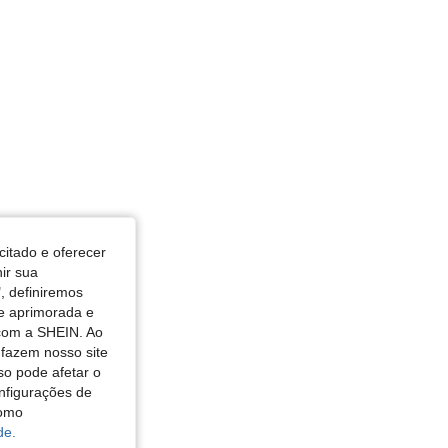
citado e oferecer
nir sua
, definiremos
de aprimorada e
 com a SHEIN. Ao
 fazem nosso site
so pode afetar o
nfigurações de
como
de.