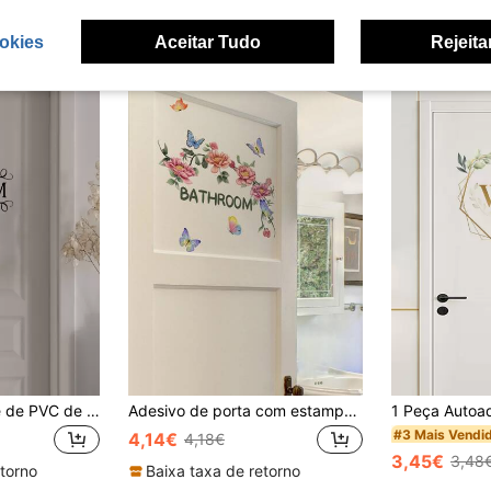
okies
Aceitar Tudo
Rejeita
Adesivo de parede de PVC de 1 peça, decoração de porta com letras impressas para banheiro, adesivo autoadesivo para banheiro, adesivos, decalque de parede, decalque de vinil para decoração de casa, itens de decoração de primavera para renovar sua casa, adesivos de decoração Rama, presentes de aniversário e formatura
Adesivo de porta com estampa floral e borboleta, 1 peça, decoração de banheiro, adesivos, decalque de parede, decalque de vinil para decoração de casa, itens de decoração de primavera para renovar sua casa, adesivos de decoração Rama
#3 Mais Vendi
4,14€
4,18€
3,45€
3,48
etorno
Baixa taxa de retorno