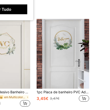
r Tudo
1 Peça Autoadesivo Banheiro Sinal Adesivo De Parede Para Banheiro Porta Decoração
1pc Placa de banheiro PVC Adesivo autoadesivo PVC Adesivos decalque à prova d'água para banheiro/lavabo, parede/porta Decoração Pintura
em Multicolorido Adesivos de parede
do
3,45€
3,47€
€