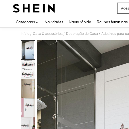
Ades
Use up 
Categorias
Novidades
Navio rápido
Roupas femininas
Início
Casa & acessórios
Decoração de Casa
Adesivos para c
/
/
/