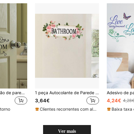
1 peça de decoração de parede em PVC, adesivo de parede com letras modernas para banheiro, adesivos, adesivos de parede, decalque de vinil para decoração de casa, itens de decoração de primavera para renovar sua casa, adesivos de decoração para festivais, presentes de aniversário, formatura, banheiro, adesivos de porta
1 peça Autocolante de Parede com Design Floral Inglês 30*30 cm
3,64€
4,24€
4,28
etorno
Clientes recorrentes com alta taxa de retorno
Baixa taxa 
Ver mais