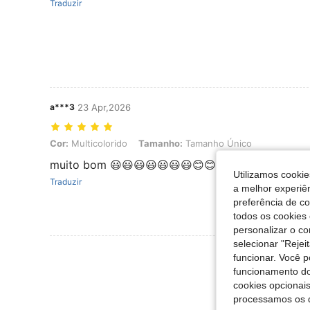
Traduzir
a***3
23 Apr,2026
Cor: Multicolorido, Tamanho: Tamanho Único
Cor:
Multicolorido
Tamanho:
Tamanho Único
muito bom 😃😃😃😃😃😃😃😊😊😊😃😃😃😃😃😃😃
Utilizamos cookie
Traduzir
a melhor experiên
preferência de c
todos os cookies 
personalizar o c
selecionar "Rejei
Ver Mais Ava
funcionar. Você 
funcionamento do
cookies opcionai
processamos os 