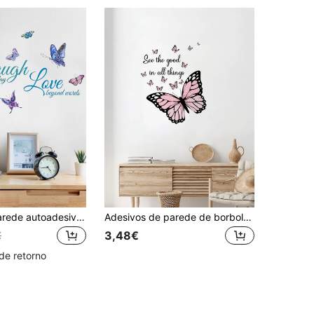
Adesivo de parede autoadesivo de PVC de 1 peça, decalque de parede à prova d'água com slogan criativo de borboleta para sala de estar, adesivos, decalque de parede, decalque de vinil para decoração de casa, itens de decoração de primavera renovam sua casa, adesivos de decoração Rama, presentes de aniversário e formatura
Adesivos de parede de borboleta roxa, 1 peça, decoração para casa, adesivos à prova d'água, arte de parede autoadesiva, para decoração de casa, decoração de banheiro, decoração de quarto, decoração de sala de estar, decoração de quarto infantil, decoração de quarto, decoração de escritório, decoração de escritório, sala de jantar, decoração de varanda, decoração de cozinha, decoração de espelho, presente para mãe, adesivos personalizados
3,48€
€
de retorno