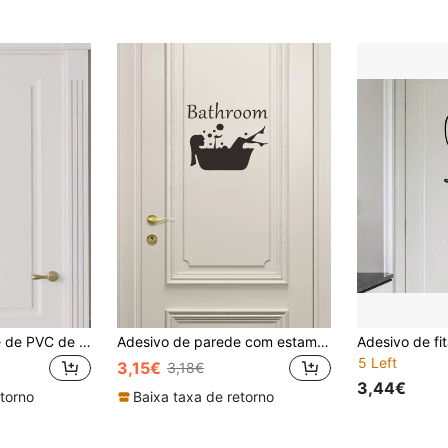
Adesivo de parede de PVC de 1 peça, decalque engraçado à prova d'água e removível para assento sanitário, decoração de porta de banheiro, adesivo para vaso sanitário, adesivos, decoração de parede, decalque de vinil para decoração de casa, itens de decoração de primavera para renovar sua casa, adesivos de decoração Rama, decoração de parede, adesivos, adesivos de parede, decoração de quarto, decoração de casa, papéis de parede, adesivos de porta
Adesivo de parede com estampa de menina, decalque de parede autoadesivo faça você mesmo, adesivos, decalque de parede, decalque de vinil para decoração de casa, itens de decoração de primavera para renovar sua casa, adesivos de decoração Rama, presentes de aniversário e formatura
5 Left
3,15€
3,18€
3,44€
etorno
Baixa taxa de retorno